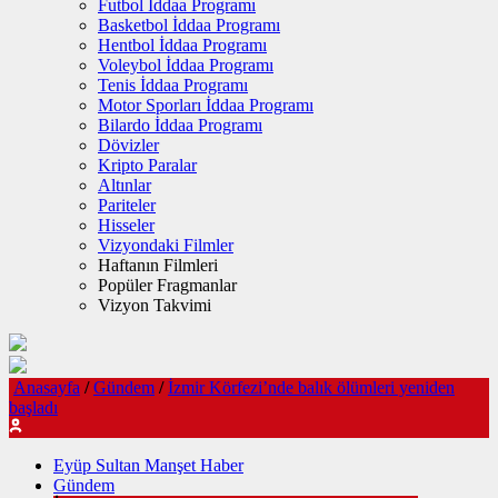
Futbol İddaa Programı
Basketbol İddaa Programı
Hentbol İddaa Programı
Voleybol İddaa Programı
Tenis İddaa Programı
Motor Sporları İddaa Programı
Bilardo İddaa Programı
Dövizler
Kripto Paralar
Altınlar
Pariteler
Hisseler
Vizyondaki Filmler
Haftanın Filmleri
Popüler Fragmanlar
Vizyon Takvimi
Anasayfa
/
Gündem
/
İzmir Körfezi’nde balık ölümleri yeniden
başladı
Eyüp Sultan Manşet Haber
Gündem