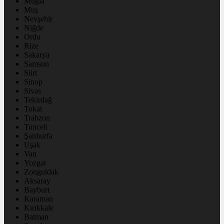
Muğla
Muş
Nevşehir
Niğde
Ordu
Rize
Sakarya
Samsun
Siirt
Sinop
Sivas
Tekirdağ
Tokat
Trabzon
Tunceli
Şanlıurfa
Uşak
Van
Yozgat
Zonguldak
Aksaray
Bayburt
Karaman
Kırıkkale
Batman