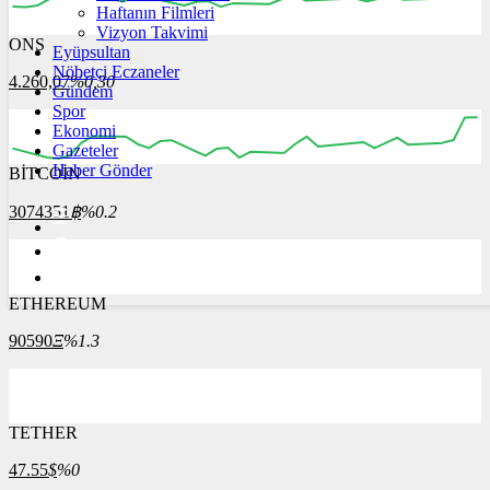
Haftanın Filmleri
Vizyon Takvimi
ONS
Eyüpsultan
Nöbetçi Eczaneler
4.260,07
%0,30
Gündem
Spor
Ekonomi
Gazeteler
Haber Gönder
BİTCOİN
3074351
฿
%0.2
ETHEREUM
90590
Ξ
%1.3
TETHER
47.55
$
%0