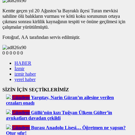
Kentte geçen yıl 20 Ağustos’ta Bayraklı ilçesi Turan mevkisi
sahiline ölü balıkların vurması ve kötü koku sorununun ortaya
çıkması sonrası kirlilik kaynağının tespiti ve önüne geçilmesi için
çalışmalar yürütülmüştü.
Fotoğraf, AA tarafından servis edilmiştir.
0
0
0
0
0
0
HABER
İzmir
izmir haber
yerel haber
SİZİN İÇİN SEÇTİKLERİMİZ
Gündem
Yargıtay, Narin Güran’ın ailesine verilen
cezaları onadı
Gündem
Güllü’nün kızı Tuğyan Ülkem Gülter’in
avukatları davadan çekildi
Gündem
Burası Anadolu Lisesi… Öğretmen ne yapsın?
Otur sıfır!