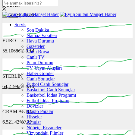
DOLAR
47,6042
$
% 0.05
Servis
Son Dakika
Namaz Vakitleri
EURO
Hava Durumu
Gazeteler
55,1068
€
% 0.14
Canlı Borsa
Canlı TV
Puan Durumu
TV Yayın Akışları
Haber Gönder
STERLİN
Canlı Sonuçlar
Futbol Canlı Sonuçlar
64,2199
£
% 0.16
Basketbol Canlı Sonuçlar
Basketbol İddaa Programı
Futbol İddaa Programı
Dövizler
Kripto Paralar
GRAM ALTIN
Hisseler
6.521,42
%0,39
Altınlar
Nöbetçi Eczaneler
Vizyondaki Filmler