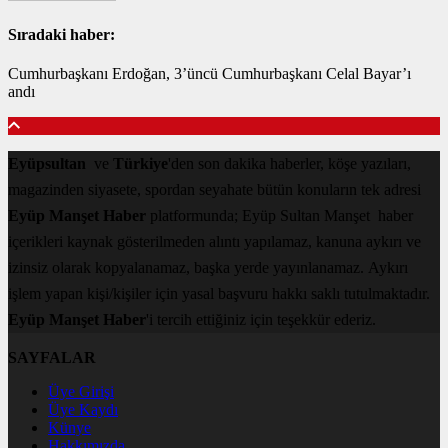
Sıradaki haber:
Cumhurbaşkanı Erdoğan, 3’üncü Cumhurbaşkanı Celal Bayar’ı
andı
Eyüpsultan
ve
Türkiye
'den son dakika haberler, köşe yazıları,
magazinden siyasete, spordan seyahate bütün konuların tek adresi
Eyüp Manşet Haber
platformunda; Eyüp Sultan Manşet haber
içerikleri kaynak gösterilmeden alıntı yapılamaz, kanuna aykırı ve
izinsiz olarak kopyalanamaz, başka yerde yayınlanamaz. Aykırı
işlem yapan kişi/kişiler için yasal başvuru hakkı saklı tutulmaktadır.
Eyüp Manşet Haber
'i tercih ettiğiniz için teşekkür ederiz.
SAYFALAR
Üye Girişi
Üye Kaydı
Künye
Hakkımızda