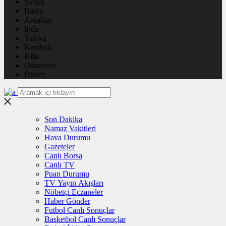
Şırnak
Bartın
Ardahan
Iğdır
Yalova
Karabük
Kilis
Osmaniye
Düzce
Son Dakika
Namaz Vakitleri
Hava Durumu
Gazeteler
Canlı Borsa
Canlı TV
Puan Durumu
TV Yayın Akışları
Nöbetçi Eczaneler
Haber Gönder
Futbol Canlı Sonuçlar
Basketbol Canlı Sonuçlar