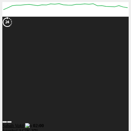
Sabah
Vakti
02:00
İstanbul
AÇIK
27°