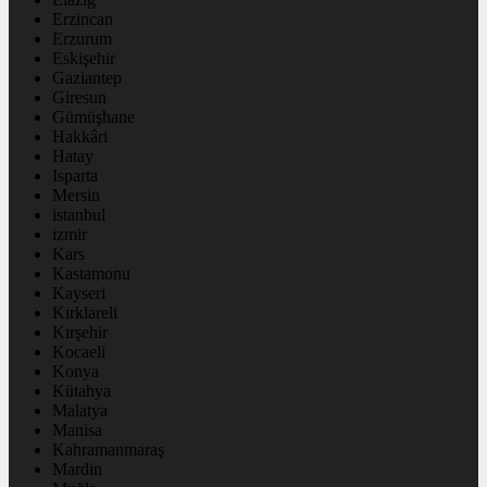
Erzincan
Erzurum
Eskişehir
Gaziantep
Giresun
Gümüşhane
Hakkâri
Hatay
Isparta
Mersin
istanbul
izmir
Kars
Kastamonu
Kayseri
Kırklareli
Kırşehir
Kocaeli
Konya
Kütahya
Malatya
Manisa
Kahramanmaraş
Mardin