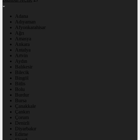
Adana
Adıyaman
Afyonkarahisar
Ağrı
Amasya
Ankara
Antalya
Artvin
Aydın
Balıkesir
Bilecik
Bingöl
Bitlis
Bolu
Burdur
Bursa
Çanakkale
Çankırı
Çorum
Denizli
Diyarbakır
Edirne
Elazığ