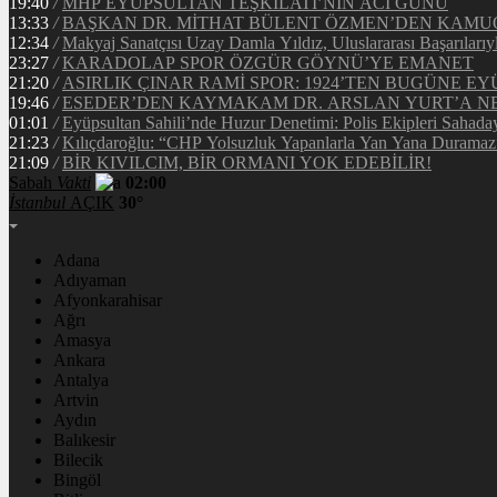
19:40
/
MHP EYÜPSULTAN TEŞKİLATI’NIN ACI GÜNÜ
13:33
/
BAŞKAN DR. MİTHAT BÜLENT ÖZMEN’DEN KAM
12:34
/
Makyaj Sanatçısı Uzay Damla Yıldız, Uluslararası Başarılarıy
23:27
/
KARADOLAP SPOR ÖZGÜR GÖYNÜ’YE EMANET
21:20
/
ASIRLIK ÇINAR RAMİ SPOR: 1924’TEN BUGÜNE EY
19:46
/
ESEDER’DEN KAYMAKAM DR. ARSLAN YURT’A NE
01:01
/
Eyüpsultan Sahili’nde Huzur Denetimi: Polis Ekipleri Sahada
21:23
/
Kılıçdaroğlu: “CHP Yolsuzluk Yapanlarla Yan Yana Duramaz
21:09
/
BİR KIVILCIM, BİR ORMANI YOK EDEBİLİR!
Sabah
Vakti
02:00
İstanbul
AÇIK
30°
Adana
Adıyaman
Afyonkarahisar
Ağrı
Amasya
Ankara
Antalya
Artvin
Aydın
Balıkesir
Bilecik
Bingöl