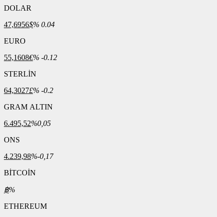
DOLAR
47,6956
$
% 0.04
EURO
55,1608
€
% -0.12
STERLİN
64,3027
£
% -0.2
GRAM ALTIN
6.495,52
%0,05
ONS
4.239,98
%-0,17
BİTCOİN
฿
%
ETHEREUM