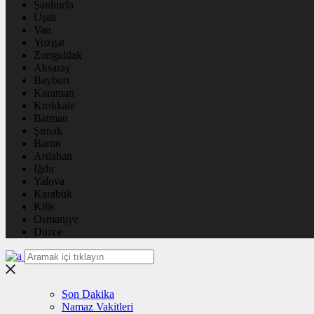
Şanlıurfa
Uşak
Van
Yozgat
Zonguldak
Aksaray
Bayburt
Karaman
Kırıkkale
Batman
Şırnak
Bartın
Ardahan
Iğdır
Yalova
Karabük
Kilis
Osmaniye
Düzce
Son Dakika
Namaz Vakitleri