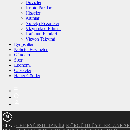
Dövizler
Kripto Paralar
Hisseler
Altınlar
Nöbetçi Eczaneler
Vizyondaki Filmler
Haftanın Filmleri
Vizyon Takvimi
Eyüpsultan
Nöbetçi Eczaneler
Gündem
Spor
Ekonomi
Gazeteler
Haber Gönder
20:37
/
CHP EYÜPSULTAN İLÇE ÖRGÜTÜ ÜYELERİ ANKA