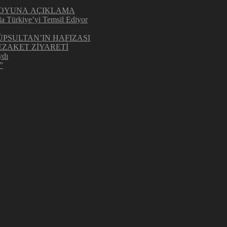
UOYUNA AÇIKLAMA
la Türkiye’yi Temsil Ediyor
ÜPSULTAN’IN HAFIZASI
ZAKET ZİYARETİ
ydı
”