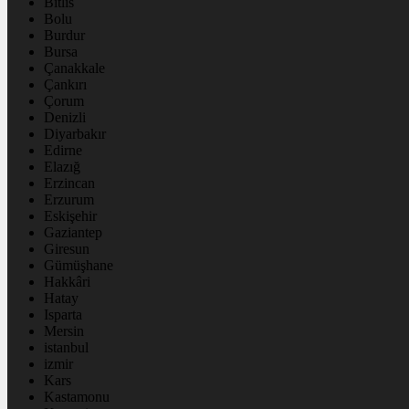
Bitlis
Bolu
Burdur
Bursa
Çanakkale
Çankırı
Çorum
Denizli
Diyarbakır
Edirne
Elazığ
Erzincan
Erzurum
Eskişehir
Gaziantep
Giresun
Gümüşhane
Hakkâri
Hatay
Isparta
Mersin
istanbul
izmir
Kars
Kastamonu