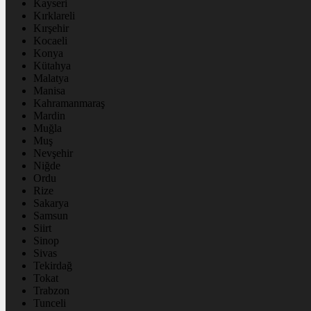
Kayseri
Kırklareli
Kırşehir
Kocaeli
Konya
Kütahya
Malatya
Manisa
Kahramanmaraş
Mardin
Muğla
Muş
Nevşehir
Niğde
Ordu
Rize
Sakarya
Samsun
Siirt
Sinop
Sivas
Tekirdağ
Tokat
Trabzon
Tunceli