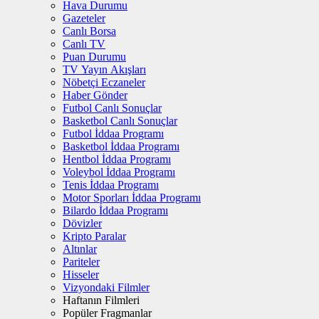
Hava Durumu
Gazeteler
Canlı Borsa
Canlı TV
Puan Durumu
TV Yayın Akışları
Nöbetçi Eczaneler
Haber Gönder
Futbol Canlı Sonuçlar
Basketbol Canlı Sonuçlar
Futbol İddaa Programı
Basketbol İddaa Programı
Hentbol İddaa Programı
Voleybol İddaa Programı
Tenis İddaa Programı
Motor Sporları İddaa Programı
Bilardo İddaa Programı
Dövizler
Kripto Paralar
Altınlar
Pariteler
Hisseler
Vizyondaki Filmler
Haftanın Filmleri
Popüler Fragmanlar