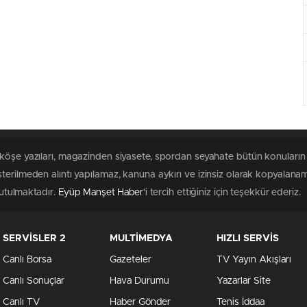
 köşe yazıları, magazinden siyasete, spordan seyahate bütün konuların
erilmeden alıntı yapılamaz, kanuna aykırı ve izinsiz olarak kopyalana
tutulmaktadır.
Eyüp Manşet Haber
'i tercih ettiğiniz için teşekkür ederiz.
SERVİSLER 2
MULTİMEDYA
HIZLI SERVİS
Canlı Borsa
Gazeteler
TV Yayın Akışları
Canlı Sonuçlar
Hava Durumu
Yazarlar Site
Canlı TV
Haber Gönder
Tenis İddaa