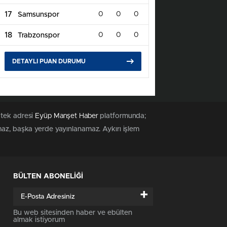
17
0
0
0
Samsunspor
18
0
0
0
Trabzonspor
DETAYLI PUAN DURUMU
 tek adresi
Eyüp Manşet Haber
platformunda;
maz, başka yerde yayınlanamaz. Aykırı işlem
BÜLTEN ABONELİĞİ
+
Bu web sitesinden haber ve ebülten
almak istiyorum