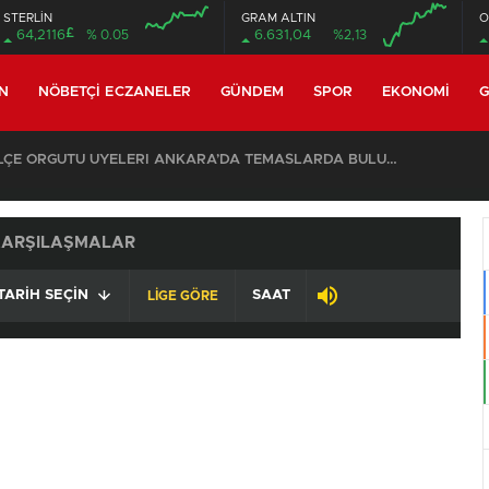
STERLİN
GRAM ALTIN
O
£
64,2116
% 0.05
6.631,04
%2,13
N
NÖBETÇI ECZANELER
GÜNDEM
SPOR
EKONOMI
G
CHP EYÜPSULTAN İLÇE ÖRGÜTÜ ÜYELERİ ANKARA’DA TEMASLARDA BULUNDU
KARŞILAŞMALAR
TARIH SEÇIN
SAAT
LİGE GÖRE