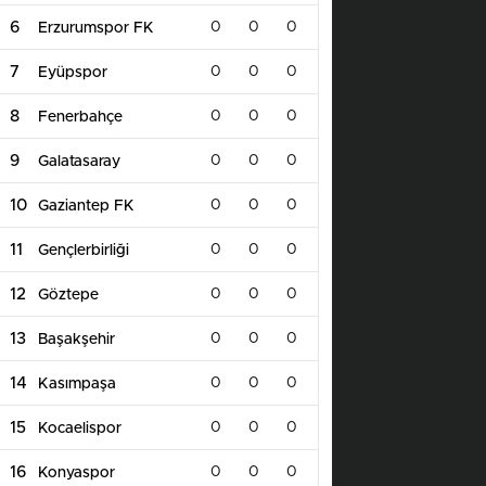
6
0
0
0
Erzurumspor FK
7
0
0
0
Eyüpspor
8
0
0
0
Fenerbahçe
9
0
0
0
Galatasaray
10
0
0
0
Gaziantep FK
11
0
0
0
Gençlerbirliği
12
0
0
0
Göztepe
13
0
0
0
Başakşehir
14
0
0
0
Kasımpaşa
15
0
0
0
Kocaelispor
16
0
0
0
Konyaspor