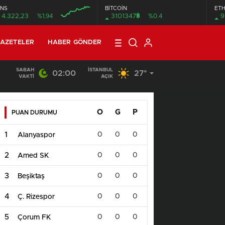
NS
BİTCOİN
ET
฿
4.322,23
%1,94
3101347
%0.4
9
AZETELER
HABER GÖNDER
SABAH
İSTANBUL
02:00
27°
19:40
/
MHP EYÜPSULTAN TEŞKİLATI’NIN ACI GÜNÜ
VAKTI
AÇIK
O
G
P
PUAN DURUMU
1
0
0
0
Alanyaspor
2
0
0
0
Amed SK
3
0
0
0
Beşiktaş
4
0
0
0
Ç. Rizespor
5
0
0
0
Çorum FK