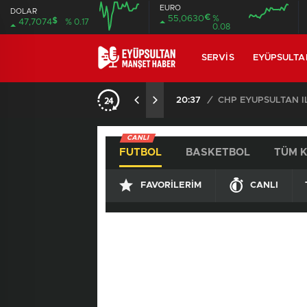
EURO
DOLAR
€
55,0630
%
$
47,7074
% 0.17
0.08
SERVIS
EYÜPSULTA
20:37
/
CANLI
FUTBOL
BASKETBOL
TÜM 
FAVORILERIM
CANLI