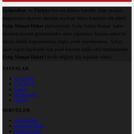
Eyüpsultan
ve
Türkiye
'den son dakika haberler, köşe yazıları,
magazinden siyasete, spordan seyahate bütün konuların tek adresi
Eyüp Manşet Haber
platformunda; Eyüp Sultan Manşet haber
içerikleri kaynak gösterilmeden alıntı yapılamaz, kanuna aykırı ve
izinsiz olarak kopyalanamaz, başka yerde yayınlanamaz. Aykırı
işlem yapan kişi/kişiler için yasal başvuru hakkı saklı tutulmaktadır.
Eyüp Manşet Haber
'i tercih ettiğiniz için teşekkür ederiz.
SAYFALAR
Üye Girişi
Üye Kaydı
Künye
Hakkımızda
İletişim
SERVİSLER
Futbol İddaa
Basketbol İddaa
Hentbol İddaa