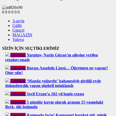
0
0
0
0
0
0
3-sayfa
Güllü
Güncel
MAGAZİN
Yalova
SİZİN İÇİN SEÇTİKLERİMİZ
Gündem
Yargıtay, Narin Güran’ın ailesine verilen
cezaları onadı
Gündem
Burası Anadolu Lisesi… Öğretmen ne yapsın?
Otur sıfır!
Gündem
‘Manda yoğurdu’ bahanesiyle girdiği evde
dolandırıcılık yapan şüpheli tutuklandı
Gündem
Seçil Erzan’a 102 yıl hapis cezası
Gündem
5 gündür kayıp olarak aranan 15 yaşındaki
Berk, ölü bulundu
Gündem
Rampada facia! Kamyonet hareket etti, minik