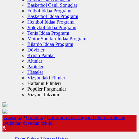
Basketbol Canlı Sonuçlar
Futbol İddaa Programı
Basketbol İddaa Programı
Hentbol İddaa Programı
Voleybol İddaa Programı
Tenis İddaa Programı
Motor Sporları İddaa Programı
Bilardo İddaa Programı
Dövizler
Kripto Paralar
Altınlar
Pariteler
Hisseler
Vizyondaki Filmler
Haftanın Filmleri
Popüler Fragmanlar
Vizyon Takvimi
Anasayfa
/
Gündem
/
Güllü’nün kızı Tuğyan Ülkem Gülter’in
avukatları davadan çekildi