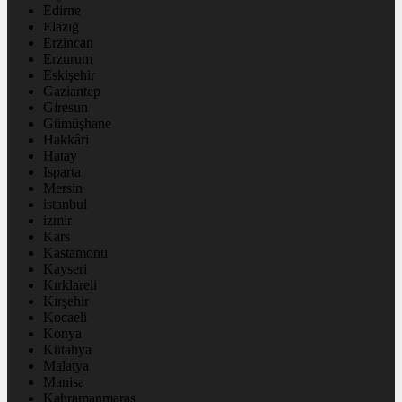
Edirne
Elazığ
Erzincan
Erzurum
Eskişehir
Gaziantep
Giresun
Gümüşhane
Hakkâri
Hatay
Isparta
Mersin
istanbul
izmir
Kars
Kastamonu
Kayseri
Kırklareli
Kırşehir
Kocaeli
Konya
Kütahya
Malatya
Manisa
Kahramanmaraş