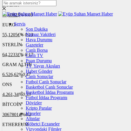
DOLAR
47,6082
$
% 0.05
Servis
EURO
Son Dakika
Namaz Vakitleri
55,1205
€
% 0.13
Hava Durumu
STERLİN
Gazeteler
Canlı Borsa
64,2233
£
% 0.17
Canlı TV
Puan Durumu
GRAM ALTIN
TV Yayın Akışları
Haber Gönder
6.526,62
%0,47
Canlı Sonuçlar
Futbol Canlı Sonuçlar
ONS
Basketbol Canlı Sonuçlar
Basketbol İddaa Programı
4.261,34
%0,33
Futbol İddaa Programı
Dövizler
BİTCOİN
Kripto Paralar
Hisseler
3067801
฿
%0.2
Altınlar
Nöbetçi Eczaneler
ETHEREUM
Vizyondaki Filmler