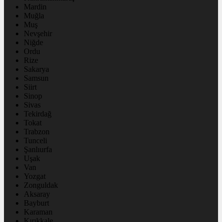
Mardin
Muğla
Muş
Nevşehir
Niğde
Ordu
Rize
Sakarya
Samsun
Siirt
Sinop
Sivas
Tekirdağ
Tokat
Trabzon
Tunceli
Şanlıurfa
Uşak
Van
Yozgat
Zonguldak
Aksaray
Bayburt
Karaman
Kırıkkale