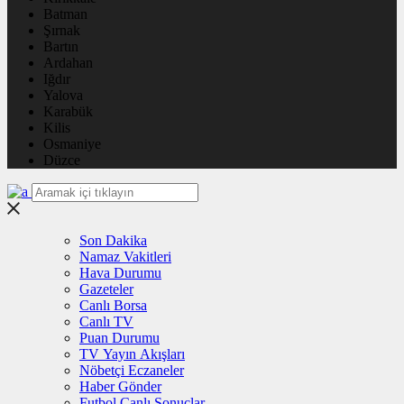
Batman
Şırnak
Bartın
Ardahan
Iğdır
Yalova
Karabük
Kilis
Osmaniye
Düzce
Son Dakika
Namaz Vakitleri
Hava Durumu
Gazeteler
Canlı Borsa
Canlı TV
Puan Durumu
TV Yayın Akışları
Nöbetçi Eczaneler
Haber Gönder
Futbol Canlı Sonuçlar