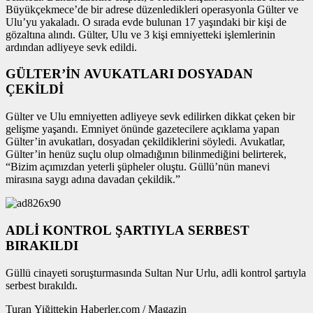
Büyükçekmece’de bir adrese düzenledikleri operasyonla Gülter ve
Ulu’yu yakaladı. O sırada evde bulunan 17 yaşındaki bir kişi de
gözaltına alındı. Gülter, Ulu ve 3 kişi emniyetteki işlemlerinin
ardından adliyeye sevk edildi.
GÜLTER’İN AVUKATLARI DOSYADAN
ÇEKİLDİ
Gülter ve Ulu emniyetten adliyeye sevk edilirken dikkat çeken bir
gelişme yaşandı. Emniyet önünde gazetecilere açıklama yapan
Gülter’in avukatları, dosyadan çekildiklerini söyledi. Avukatlar,
Gülter’in henüz suçlu olup olmadığının bilinmediğini belirterek,
“Bizim açımızdan yeterli şüpheler oluştu. Güllü’nün manevi
mirasına saygı adına davadan çekildik.”
ADLİ KONTROL ŞARTIYLA SERBEST
BIRAKILDI
Güllü cinayeti soruşturmasında Sultan Nur Urlu, adli kontrol şartıyla
serbest bırakıldı.
Turan Yiğittekin Haberler.com / Magazin