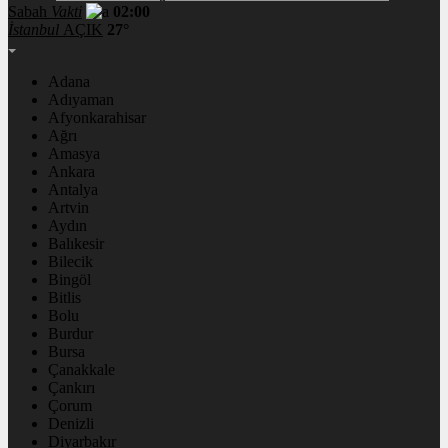
Sabah
Vakti
02:00
İstanbul
AÇIK
27°
Adana
Adıyaman
Afyonkarahisar
Ağrı
Amasya
Ankara
Antalya
Artvin
Aydın
Balıkesir
Bilecik
Bingöl
Bitlis
Bolu
Burdur
Bursa
Çanakkale
Çankırı
Çorum
Denizli
Diyarbakır