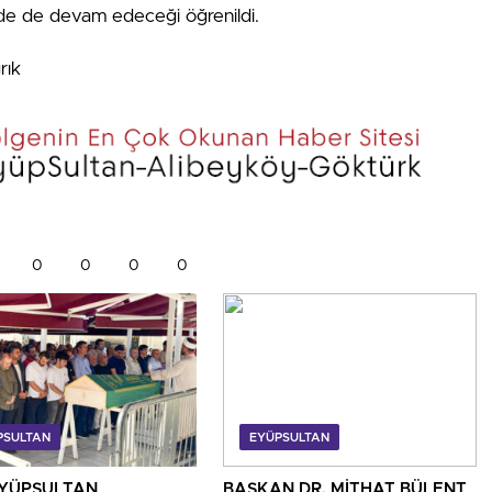
inde de devam edeceği öğrenildi.
rık
0
0
0
0
PSULTAN
EYÜPSULTAN
YÜPSULTAN
BAŞKAN DR. MİTHAT BÜLENT