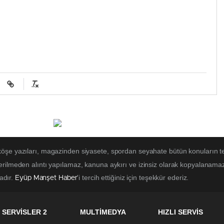
 köşe yazıları, magazinden siyasete, spordan seyahate bütün konuların t
erilmeden alıntı yapılamaz, kanuna aykırı ve izinsiz olarak kopyalanama
tadır.
'i tercih ettiğiniz için teşekkür ederiz.
Eyüp Manşet Haber
SERVİSLER 2
MULTİMEDYA
HIZLI SERVİS