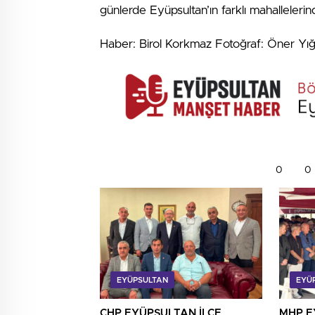
günlerde Eyüpsultan’ın farklı mahalleler
Haber: Birol Korkmaz Fotoğraf: Öner Yığ
0
0
EYÜPSULTAN
EYÜ
CHP EYÜPSULTAN İLÇE
MHP E