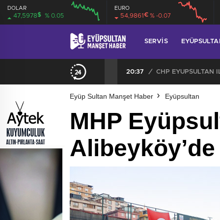
DOLAR
EURO
$
€
47,5978
% 0.05
54,9861
% -0.07
SERVIS
EYÜPSULTA
20:37
/
Eyüp Sultan Manşet Haber
Eyüpsultan
MHP Eyüpsult
Alibeyköy’de