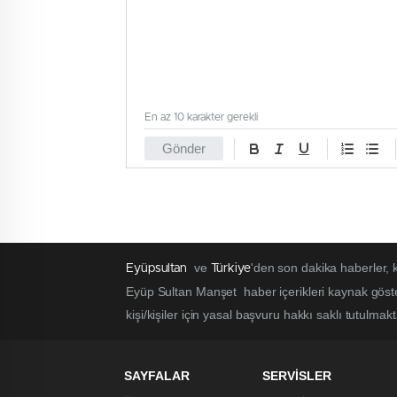
En az 10 karakter gerekli
Gönder
ve
'den son dakika haberler,
Eyüpsultan
Türkiye
Eyüp Sultan Manşet haber içerikleri kaynak göst
kişi/kişiler için yasal başvuru hakkı saklı tutulmak
SAYFALAR
SERVİSLER