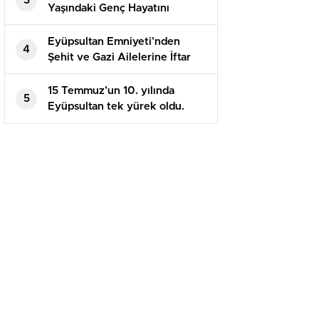
3
Yaşındaki Genç Hayatını
Kaybetti
Eyüpsultan Emniyeti’nden
4
Şehit ve Gazi Ailelerine İftar
Programı
15 Temmuz’un 10. yılında
5
Eyüpsultan tek yürek oldu.