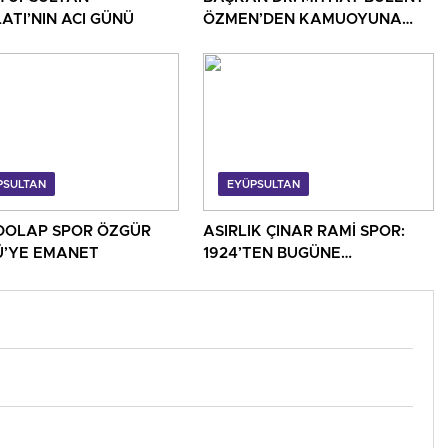
ATI’NIN ACI GÜNÜ
ÖZMEN’DEN KAMUOYUNA
AÇIKLAMA
PSULTAN
EYÜPSULTAN
OLAP SPOR ÖZGÜR
ASIRLIK ÇINAR RAMİ SPOR:
’YE EMANET
1924’TEN BUGÜNE
EYÜPSULTAN’IN HAFIZASI