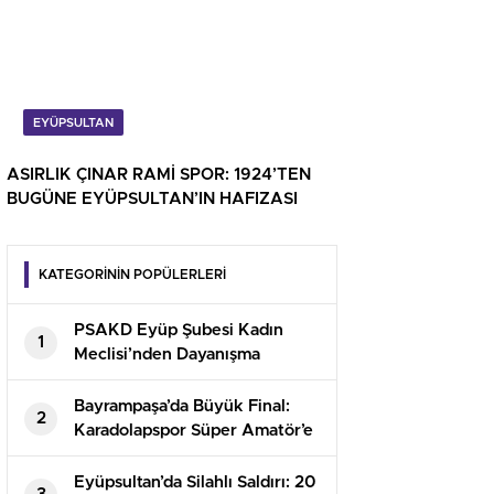
EYÜPSULTAN
ASIRLIK ÇINAR RAMİ SPOR: 1924’TEN
BUGÜNE EYÜPSULTAN’IN HAFIZASI
KATEGORİNİN POPÜLERLERİ
PSAKD Eyüp Şubesi Kadın
1
Meclisi’nden Dayanışma
Etkinliği: Abdallar Pazarı Açıldı
Bayrampaşa’da Büyük Final:
2
Karadolapspor Süper Amatör’e
Döndü
Eyüpsultan’da Silahlı Saldırı: 20