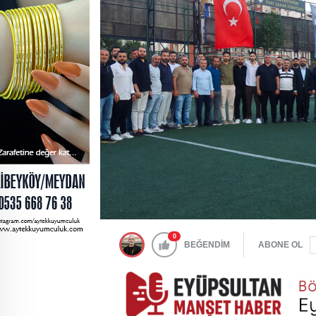
0
BEĞENDİM
ABONE OL