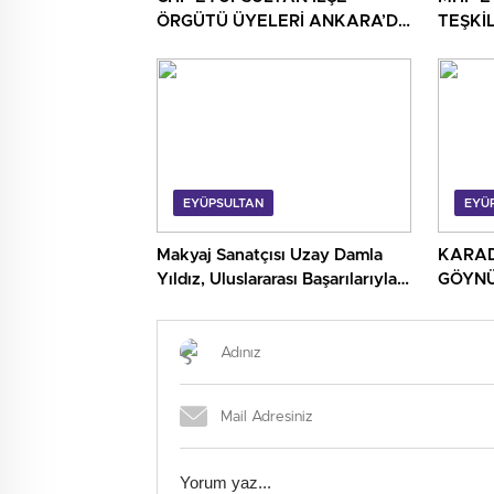
ÖRGÜTÜ ÜYELERİ ANKARA’DA
TEŞKİL
TEMASLARDA BULUNDU
EYÜPSULTAN
EYÜ
Makyaj Sanatçısı Uzay Damla
KARAD
Yıldız, Uluslararası Başarılarıyla
GÖYNÜ
Türkiye’yi Temsil Ediyor