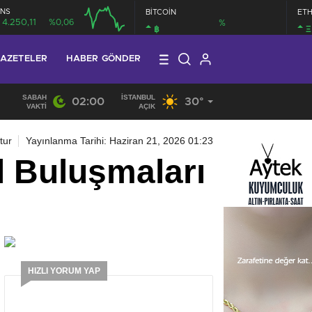
NS
BİTCOİN
ET
4.250,11
%0,06
%
฿
Ξ
AZETELER
HABER GÖNDER
SABAH
İSTANBUL
02:00
30°
19:40
/
MHP EYÜPSULTAN TEŞKİLATI’NIN ACI GÜNÜ
VAKTI
AÇIK
tur
Yayınlanma Tarihi: Haziran 21, 2026 01:23
l Buluşmaları
HIZLI YORUM YAP