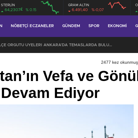
STERLİN
GRAM ALTIN
O
£
64,2307
% 0.15
6.491,40
%-0,07
N
NÖBETÇI ECZANELER
GÜNDEM
SPOR
EKONOMI
G
CHP EYÜPSULTAN İLÇE ÖRGÜTÜ ÜYELERİ ANKARA’DA TEMASLARDA BULUNDU
2477 kez okunmuş
an’ın Vefa ve Gönü
 Devam Ediyor