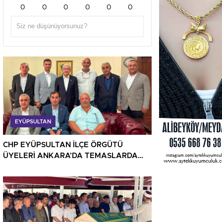
0
0
0
0
0
0
EYÜPSULTAN
CHP EYÜPSULTAN İLÇE ÖRGÜTÜ
ÜYELERİ ANKARA’DA TEMASLARDA
BULUNDU