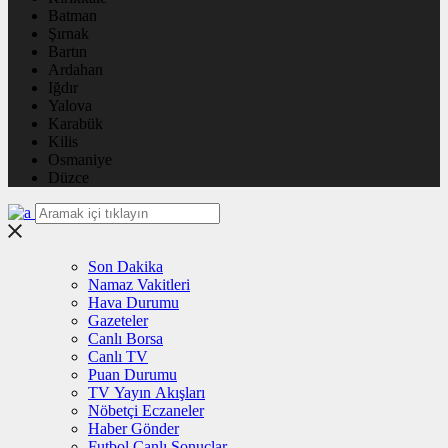
Batman
Şırnak
Bartın
Ardahan
Iğdır
Yalova
Karabük
Kilis
Osmaniye
Düzce
Son Dakika
Namaz Vakitleri
Hava Durumu
Gazeteler
Canlı Borsa
Canlı TV
Puan Durumu
TV Yayın Akışları
Nöbetçi Eczaneler
Haber Gönder
Futbol Canlı Sonuçlar