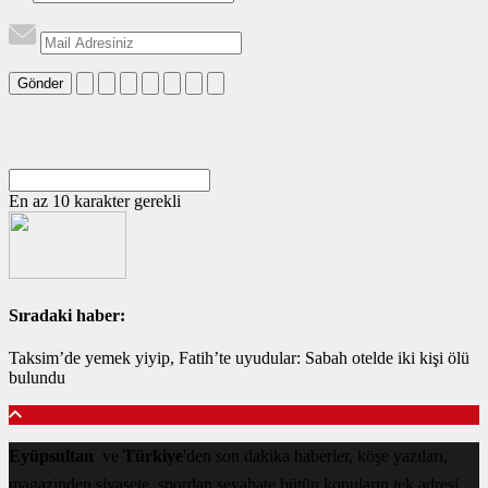
Gönder
En az 10 karakter gerekli
Sıradaki haber:
Taksim’de yemek yiyip, Fatih’te uyudular: Sabah otelde iki kişi ölü
bulundu
Eyüpsultan
ve
Türkiye
'den son dakika haberler, köşe yazıları,
magazinden siyasete, spordan seyahate bütün konuların tek adresi