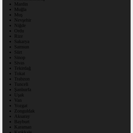
Mardin
Muğla
Muş
Nevşehir
Niğde
Ordu
Rize
Sakarya
Samsun
Siirt
Sinop
Sivas
Tekirdağ
Tokat
Trabzon
Tunceli
Şanlıurfa
Uşak
Van
Yozgat
Zonguldak
Aksaray
Bayburt
Karaman
Kırıkkale