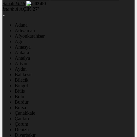
Sabah
Vakti
02:00
İstanbul
AÇIK
27°
Adana
Adıyaman
Afyonkarahisar
Ağrı
Amasya
Ankara
Antalya
Artvin
Aydın
Balıkesir
Bilecik
Bingöl
Bitlis
Bolu
Burdur
Bursa
Çanakkale
Çankırı
Çorum
Denizli
Diyarbakır