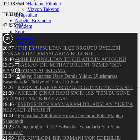
92118
Ξ
%1.5
Haftanın Filmleri
Vizyon Takvimi
TETHER
Eyüpsultan
Nöbetçi Eczaneler
47.67
$
%0
Gündem
Spor
Ekonomi
Gazeteler
20:37
/
CHP EYÜPSULTAN İLÇE ÖRGÜTÜ ÜYELERİ
Haber Gönder
ANKARA’DA TEMASLARDA BULUNDU
19:40
/
MHP EYÜPSULTAN TEŞKİLATI’NIN ACI GÜNÜ
13:33
/
BAŞKAN DR. MİTHAT BÜLENT ÖZMEN’DEN
KAMUOYUNA AÇIKLAMA
12:34
/
Makyaj Sanatçısı Uzay Damla Yıldız, Uluslararası
Başarılarıyla Türkiye’yi Temsil Ediyor
23:27
/
KARADOLAP SPOR ÖZGÜR GÖYNÜ’YE EMANET
21:20
/
ASIRLIK ÇINAR RAMİ SPOR: 1924’TEN BUGÜNE
EYÜPSULTAN’IN HAFIZASI
19:46
/
ESEDER’DEN KAYMAKAM DR. ARSLAN YURT’A
NEZAKET ZİYARETİ
01:01
/
Eyüpsultan Sahili’nde Huzur Denetimi: Polis Ekipleri
Sahadaydı
21:23
/
Kılıçdaroğlu: “CHP Yolsuzluk Yapanlarla Yan Yana
Duramaz”
21:09
/
BİR KIVILCIM, BİR ORMANI YOK EDEBİLİR!