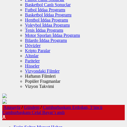
Basketbol Canlı Sonuçlar
Futbol İddaa Programı
Basketbol İddaa Programı
Hentbol İddaa Programı
Voleybol İddaa Programı
Tenis İddaa Programı
Motor Sporları İddaa Programı
Bilardo İddaa Programı
Dövizler
Kripto Paralar
Altınlar
Pariteler
Hisseler
Vizyondaki Filmler
Haftanın Filmleri
Popüler Fragmanlar
Vizyon Takvimi
Anasayfa
/
Gündem
/
Cumhurbaşkanı Erdoğan, 3’üncü
Cumhurbaşkanı Celal Bayar’ı andı