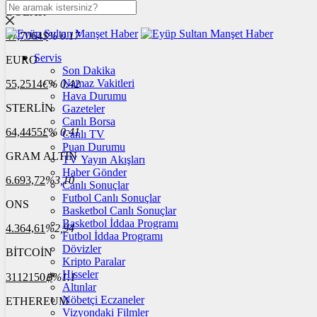
DOLAR
47,7064
$
% 0.17
Servis
EURO
Son Dakika
Namaz Vakitleri
55,2514
€
% 0.42
Hava Durumu
STERLİN
Gazeteler
Canlı Borsa
64,4455
£
% 0.41
Canlı TV
Puan Durumu
GRAM ALTIN
TV Yayın Akışları
Haber Gönder
6.693,72
%3,10
Canlı Sonuçlar
Futbol Canlı Sonuçlar
ONS
Basketbol Canlı Sonuçlar
Basketbol İddaa Programı
4.364,61
%2,94
Futbol İddaa Programı
Dövizler
BİTCOİN
Kripto Paralar
Hisseler
3112150
฿
%1.1
Altınlar
Nöbetçi Eczaneler
ETHEREUM
Vizyondaki Filmler