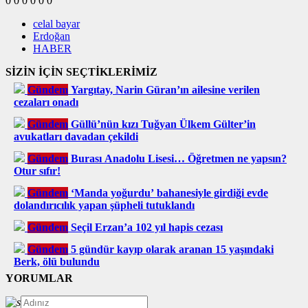
0
0
0
0
0
0
celal bayar
Erdoğan
HABER
SİZİN İÇİN SEÇTİKLERİMİZ
Gündem
Yargıtay, Narin Güran’ın ailesine verilen
cezaları onadı
Gündem
Güllü’nün kızı Tuğyan Ülkem Gülter’in
avukatları davadan çekildi
Gündem
Burası Anadolu Lisesi… Öğretmen ne yapsın?
Otur sıfır!
Gündem
‘Manda yoğurdu’ bahanesiyle girdiği evde
dolandırıcılık yapan şüpheli tutuklandı
Gündem
Seçil Erzan’a 102 yıl hapis cezası
Gündem
5 gündür kayıp olarak aranan 15 yaşındaki
Berk, ölü bulundu
YORUMLAR