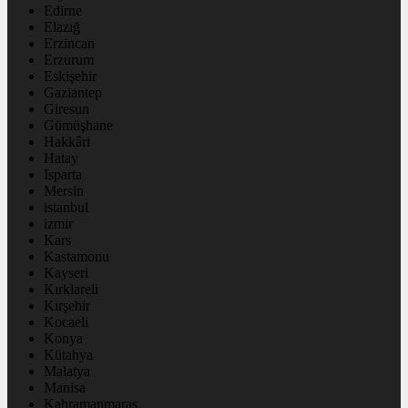
Edirne
Elazığ
Erzincan
Erzurum
Eskişehir
Gaziantep
Giresun
Gümüşhane
Hakkâri
Hatay
Isparta
Mersin
istanbul
izmir
Kars
Kastamonu
Kayseri
Kırklareli
Kırşehir
Kocaeli
Konya
Kütahya
Malatya
Manisa
Kahramanmaraş