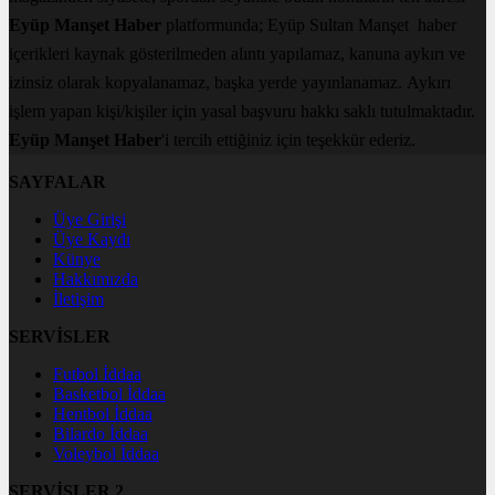
Eyüp Manşet Haber
platformunda; Eyüp Sultan Manşet haber
içerikleri kaynak gösterilmeden alıntı yapılamaz, kanuna aykırı ve
izinsiz olarak kopyalanamaz, başka yerde yayınlanamaz. Aykırı
işlem yapan kişi/kişiler için yasal başvuru hakkı saklı tutulmaktadır.
Eyüp Manşet Haber
'i tercih ettiğiniz için teşekkür ederiz.
SAYFALAR
Üye Girişi
Üye Kaydı
Künye
Hakkımızda
İletişim
SERVİSLER
Futbol İddaa
Basketbol İddaa
Hentbol İddaa
Bilardo İddaa
Voleybol İddaa
SERVİSLER 2