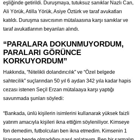
eşliğinde getirildi. Duruşmaya, tutuksuz sanıklar Nazlı Can,
Ali Yörük, Atilla Yörük, Asiye Öztürk ve taraf avukatları
katıldı. Duruşma savcısının mütalaasına karşı sanıklar ve
taraf avukatlarının beyanları alındı.
“PARALARA DOKUNMUYORDUM,
PARALARI GÖRÜNCE
KORKUYORDUM”
Hakkında, “Nitelikli dolandırıcılık” ve “Özel belgede
sahtecilik” suçlarından 50 yıl 6 aydan 342 yıla kadar hapis
cezası istenen Seçil Erzan mütalaaya karşı yaptığı
savunmada şunları söyledi:
“Bankada, ünlü kişilerin isimlerini kullanarak yüksek faizli
yatırım amacıyla kişileri ikna ettiğim söyleniliyor. Kimseye
fon demedim, futbolcuları ben ikna etmedim. Kimsenin 1
lirasının bende olmadığını nasıl anlatayım. Ben bir sarmalın