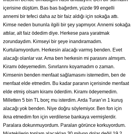
içerisine düştüm. Bas bas bağırdım, yüzde 99 engelli
annemi bir tefeci daha az bir faiz aldığı için sokağa attı.
Kimse neden bununla ilgili bir şey yapmıyor. Annemi sokağa
attılar, alt faiz ödedim diye. Herkese para yaratmak
zorundaydım. Kimseyi bir şeye inandıramadım.
Kurtulamıyordum. Herkesin alacağı varmış benden. Evet
alacağı olanlar var. Ama ben herkesin mi parasını almışım.
Kiramı ödeyemedim. Sınırlarını koyamadım o zaman.
Kimsenin benden menfaat sağlamasını istemedim, ben de
menfaat elde etmedim. Bu kadar paranın içerisinde menfaat
elde etmiş olsam kiramı öderdim. Kiramı ödeyemedim.
Milletten 5 bin TL borç mu isterdim. Arda Turan’ın 1 kuruş
alacağı yok benden. Niye doğru söylemiyor. Ben fon için
ikna etmedim fon için verdilerse bankaya vermişlerdir.
Paralara dokunmuyordum. Paraları görünce korkuyordum.
Müştekilerin toplam alacakları 30 milyon dolar değil 19.2