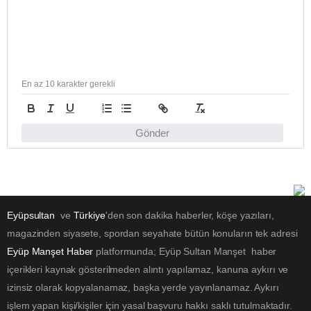
En az 10 karakter gerekli
Gönder
Eyüpsultan
ve
Türkiye
'den son dakika haberler, köşe yazıları,
magazinden siyasete, spordan seyahate bütün konuların tek adresi
Eyüp Manşet Haber
platformunda; Eyüp Sultan Manşet haber
içerikleri kaynak gösterilmeden alıntı yapılamaz, kanuna aykırı ve
izinsiz olarak kopyalanamaz, başka yerde yayınlanamaz. Aykırı
işlem yapan kişi/kişiler için yasal başvuru hakkı saklı tutulmaktadır.