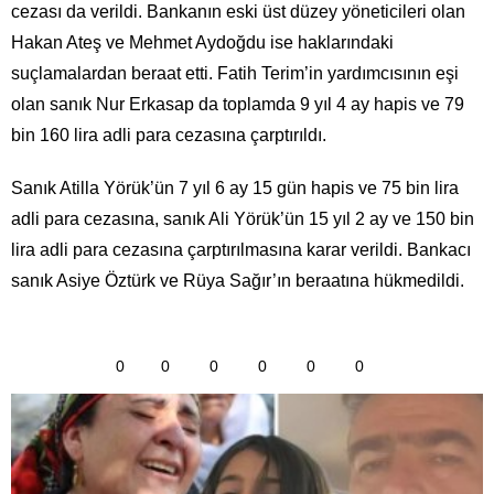
cezası da verildi. Bankanın eski üst düzey yöneticileri olan
Hakan Ateş ve Mehmet Aydoğdu ise haklarındaki
suçlamalardan beraat etti. Fatih Terim’in yardımcısının eşi
olan sanık Nur Erkasap da toplamda 9 yıl 4 ay hapis ve 79
bin 160 lira adli para cezasına çarptırıldı.
Sanık Atilla Yörük’ün 7 yıl 6 ay 15 gün hapis ve 75 bin lira
adli para cezasına, sanık Ali Yörük’ün 15 yıl 2 ay ve 150 bin
lira adli para cezasına çarptırılmasına karar verildi. Bankacı
sanık Asiye Öztürk ve Rüya Sağır’ın beraatına hükmedildi.
0
0
0
0
0
0