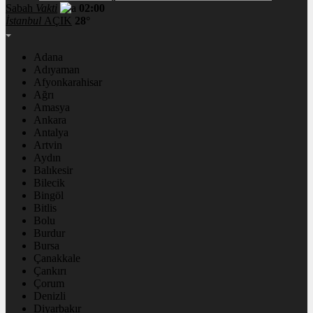
Sabah
Vakti
02:00
İstanbul
AÇIK
28°
Adana
Adıyaman
Afyonkarahisar
Ağrı
Amasya
Ankara
Antalya
Artvin
Aydın
Balıkesir
Bilecik
Bingöl
Bitlis
Bolu
Burdur
Bursa
Çanakkale
Çankırı
Çorum
Denizli
Diyarbakır