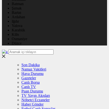
Batman
Şırnak
Bartın
Ardahan
Iğdır
Yalova
Karabük
Kilis
Osmaniye
Düzce
Son Dakika
Namaz Vakitleri
Hava Durumu
Gazeteler
Canlı Borsa
Canlı TV
Puan Durumu
TV Yayın Akışları
Nöbetçi Eczaneler
Haber Gönder
Futbol Canlı Sonuçlar