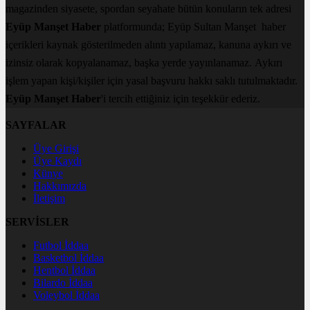
magazinden siyasete, spordan seyahate bütün konuların tek adresi
Eyüp Manşet Haber
platformunda; Eyüp Sultan Manşet haber
içerikleri kaynak gösterilmeden alıntı yapılamaz, kanuna aykırı ve
izinsiz olarak kopyalanamaz, başka yerde yayınlanamaz. Aykırı
işlem yapan kişi/kişiler için yasal başvuru hakkı saklı tutulmaktadır.
Eyüp Manşet Haber
'i tercih ettiğiniz için teşekkür ederiz.
SAYFALAR
Üye Girişi
Üye Kaydı
Künye
Hakkımızda
İletişim
SERVİSLER
Futbol İddaa
Basketbol İddaa
Hentbol İddaa
Bilardo İddaa
Voleybol İddaa