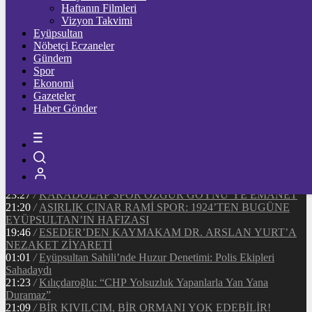
91620
Ξ
%-0.5
Haftanın Filmleri
Vizyon Takvimi
TETHER
Eyüpsultan
Nöbetçi Eczaneler
47.67
$
%0
Gündem
Spor
Ekonomi
Gazeteler
20:37
/
CHP EYÜPSULTAN İLÇE ÖRGÜTÜ ÜYELERİ
Haber Gönder
ANKARA’DA TEMASLARDA BULUNDU
19:40
/
MHP EYÜPSULTAN TEŞKİLATI’NIN ACI GÜNÜ
13:33
/
BAŞKAN DR. MİTHAT BÜLENT ÖZMEN’DEN
KAMUOYUNA AÇIKLAMA
12:34
/
Makyaj Sanatçısı Uzay Damla Yıldız, Uluslararası
Başarılarıyla Türkiye’yi Temsil Ediyor
23:27
/
KARADOLAP SPOR ÖZGÜR GÖYNÜ’YE EMANET
21:20
/
ASIRLIK ÇINAR RAMİ SPOR: 1924’TEN BUGÜNE
EYÜPSULTAN’IN HAFIZASI
19:46
/
ESEDER’DEN KAYMAKAM DR. ARSLAN YURT’A
NEZAKET ZİYARETİ
01:01
/
Eyüpsultan Sahili’nde Huzur Denetimi: Polis Ekipleri
Sahadaydı
21:23
/
Kılıçdaroğlu: “CHP Yolsuzluk Yapanlarla Yan Yana
Duramaz”
21:09
/
BİR KIVILCIM, BİR ORMANI YOK EDEBİLİR!