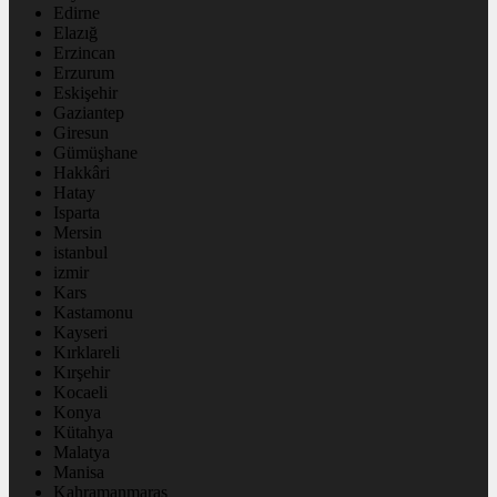
Edirne
Elazığ
Erzincan
Erzurum
Eskişehir
Gaziantep
Giresun
Gümüşhane
Hakkâri
Hatay
Isparta
Mersin
istanbul
izmir
Kars
Kastamonu
Kayseri
Kırklareli
Kırşehir
Kocaeli
Konya
Kütahya
Malatya
Manisa
Kahramanmaraş