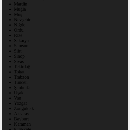
Mardin
Muğla
Muş
Nevşehir
Niğde
Ordu
Rize
Sakarya
Samsun
Siirt
Sinop
Sivas
Tekirdağ
Tokat
Trabzon
Tunceli
Şanlıurfa
Uşak
Van
Yozgat
Zonguldak
Aksaray
Bayburt
Karaman
Kırıkkale