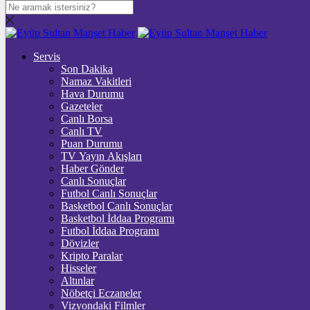
DOLAR
47,7436
$
% 0.18
Servis
EURO
Son Dakika
Namaz Vakitleri
55,2510
€
% 0.32
Hava Durumu
STERLİN
Gazeteler
Canlı Borsa
64,4811
£
% 0.38
Canlı TV
Puan Durumu
GRAM ALTIN
TV Yayın Akışları
Haber Gönder
6.660,55
%2,59
Canlı Sonuçlar
Futbol Canlı Sonuçlar
ONS
Basketbol Canlı Sonuçlar
Basketbol İddaa Programı
4.341,35
%2,39
Futbol İddaa Programı
Dövizler
BİTCOİN
Kripto Paralar
Hisseler
3103597
฿
%-0.3
Altınlar
Nöbetçi Eczaneler
ETHEREUM
Vizyondaki Filmler