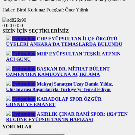
Haber: Birol Korkmaz Fotoğraf: Öner Yığrık
0
0
0
0
0
0
SİZİN İÇİN SEÇTİKLERİMİZ
Eyüpsultan
CHP EYÜPSULTAN İLÇE ÖRGÜTÜ
ÜYELERİ ANKARA’DA TEMASLARDA BULUNDU
Eyüpsultan
MHP EYÜPSULTAN TEŞKİLATI’NIN
ACI GÜNÜ
Eyüpsultan
BAŞKAN DR. MİTHAT BÜLENT
ÖZMEN’DEN KAMUOYUNA AÇIKLAMA
Eyüpsultan
Makyaj Sanatçısı Uzay Damla Yıldız,
Uluslararası Başarılarıyla Türkiye’yi Temsil Ediyor
Eyüpsultan
KARADOLAP SPOR ÖZGÜR
GÖYNÜ’YE EMANET
Eyüpsultan
ASIRLIK ÇINAR RAMİ SPOR: 1924’TEN
BUGÜNE EYÜPSULTAN’IN HAFIZASI
YORUMLAR