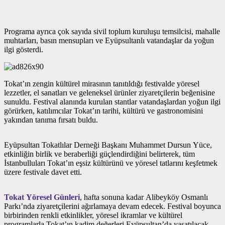
Programa ayrıca çok sayıda sivil toplum kuruluşu temsilcisi, mahalle
muhtarları, basın mensupları ve Eyüpsultanlı vatandaşlar da yoğun
ilgi gösterdi.
Tokat’ın zengin kültürel mirasının tanıtıldığı festivalde yöresel
lezzetler, el sanatları ve geleneksel ürünler ziyaretçilerin beğenisine
sunuldu. Festival alanında kurulan stantlar vatandaşlardan yoğun ilgi
görürken, katılımcılar Tokat’ın tarihi, kültürü ve gastronomisini
yakından tanıma fırsatı buldu.
Eyüpsultan Tokatlılar Derneği Başkanı Muhammet Dursun Yüce,
etkinliğin birlik ve beraberliği güçlendirdiğini belirterek, tüm
İstanbulluları Tokat’ın eşsiz kültürünü ve yöresel tatlarını keşfetmek
üzere festivale davet etti.
Tokat Yöresel Günleri
, hafta sonuna kadar Alibeyköy Osmanlı
Parkı’nda ziyaretçilerini ağırlamaya devam edecek. Festival boyunca
birbirinden renkli etkinlikler, yöresel ikramlar ve kültürel
programlarla Tokat’ın kadim değerleri Eyüpsultan’da yaşatılacak.