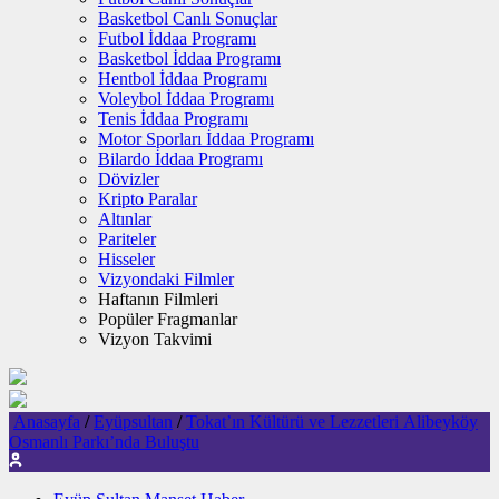
Basketbol Canlı Sonuçlar
Futbol İddaa Programı
Basketbol İddaa Programı
Hentbol İddaa Programı
Voleybol İddaa Programı
Tenis İddaa Programı
Motor Sporları İddaa Programı
Bilardo İddaa Programı
Dövizler
Kripto Paralar
Altınlar
Pariteler
Hisseler
Vizyondaki Filmler
Haftanın Filmleri
Popüler Fragmanlar
Vizyon Takvimi
Anasayfa
/
Eyüpsultan
/
Tokat’ın Kültürü ve Lezzetleri Alibeyköy
Osmanlı Parkı’nda Buluştu