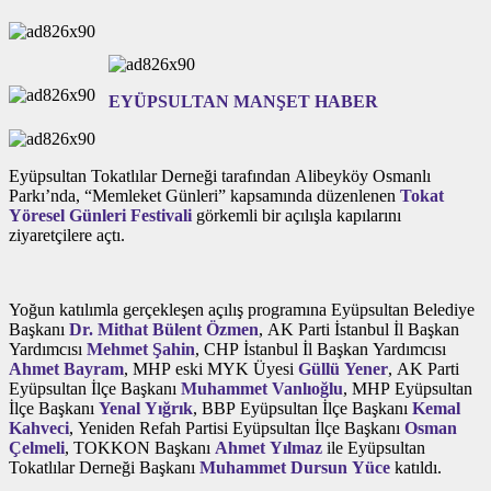
EYÜPSULTAN MANŞET HABER
Eyüpsultan Tokatlılar Derneği tarafından Alibeyköy Osmanlı
Parkı’nda, “Memleket Günleri” kapsamında düzenlenen
Tokat
Yöresel Günleri Festivali
görkemli bir açılışla kapılarını
ziyaretçilere açtı.
Yoğun katılımla gerçekleşen açılış programına Eyüpsultan Belediye
Başkanı
Dr. Mithat Bülent Özmen
, AK Parti İstanbul İl Başkan
Yardımcısı
Mehmet Şahin
, CHP İstanbul İl Başkan Yardımcısı
Ahmet Bayram
, MHP eski MYK Üyesi
Güllü Yener
, AK Parti
Eyüpsultan İlçe Başkanı
Muhammet Vanlıoğlu
, MHP Eyüpsultan
İlçe Başkanı
Yenal Yığrık
, BBP Eyüpsultan İlçe Başkanı
Kemal
Kahveci
, Yeniden Refah Partisi Eyüpsultan İlçe Başkanı
Osman
Çelmeli
, TOKKON Başkanı
Ahmet Yılmaz
ile Eyüpsultan
Tokatlılar Derneği Başkanı
Muhammet Dursun Yüce
katıldı.