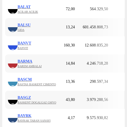
BALAT
72,00
564.329,50
ACILAR ACILIK
B
BALSU
13,24
601.458.808,73
GIDA
B
BANVT
160,30
12.608.035,20
BANVIT
B
BARMA
14,84
4.246.718,28
BAREM AMBALAJ
B
BASCM
13,36
298.597,34
BASTAS BASKENT CIMENTO
B
BASGZ
43,80
3.979.288,56
BASKENT DOGALGAZ GMYO
B
BAYRK
4,17
9.575.930,82
BAYRAK TABAN SANAYI
B