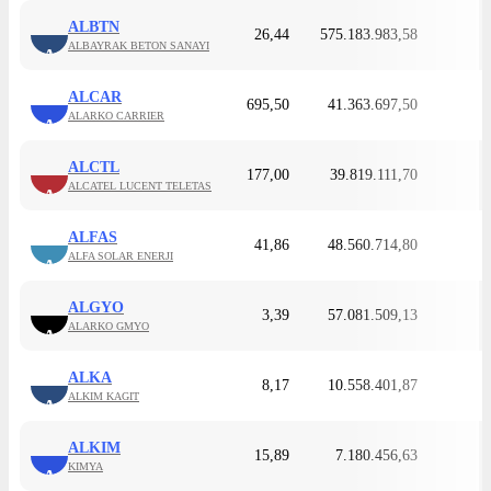
ALBTN
26,44
575.183.983,58
ALBAYRAK BETON SANAYI
A
ALCAR
695,50
41.363.697,50
ALARKO CARRIER
A
ALCTL
177,00
39.819.111,70
ALCATEL LUCENT TELETAS
A
ALFAS
41,86
48.560.714,80
ALFA SOLAR ENERJI
A
ALGYO
3,39
57.081.509,13
ALARKO GMYO
A
ALKA
8,17
10.558.401,87
ALKIM KAGIT
A
ALKIM
15,89
7.180.456,63
KIMYA
A