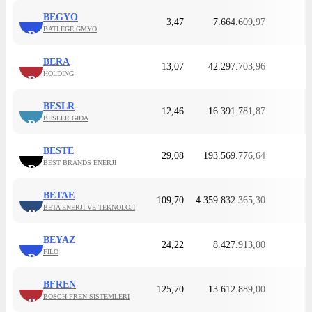
BEGYO
3,47
7.664.609,97
BATI EGE GMYO
B
BERA
13,07
42.297.703,96
HOLDING
B
BESLR
12,46
16.391.781,87
BESLER GIDA
B
BESTE
29,08
193.569.776,64
BEST BRANDS ENERJI
B
BETAE
109,70
4.359.832.365,30
BETA ENERJI VE TEKNOLOJI
B
BEYAZ
24,22
8.427.913,00
FILO
B
BFREN
125,70
13.612.889,00
BOSCH FREN SISTEMLERI
B