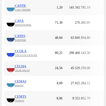
CANTE
1,20
141.342.781,19
CAN2 TERMIK
C
CASA
71,30
276.205,05
EMTIA PETROL
C
CATES
48,60
63.849.934,80
ELEKTRIK
C
CCOLA
89,25
299.400.143,50
COCA COLA ICECEK
C
CELHA
24,56
45.529.259,08
CELIK HALAT
C
CEMAS
4,09
27.025.284,12
DOKUM
C
CEMTS
8,86
9.552.852,79
CEMTAS
C