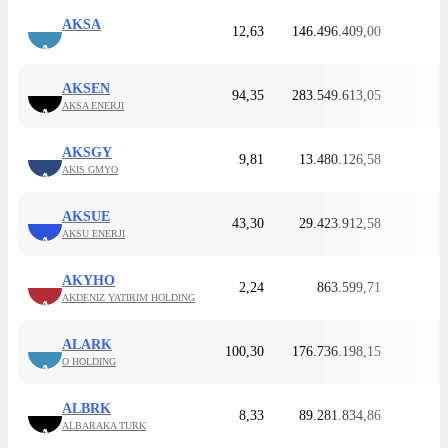
AKSA
12,63
146.496.409,00
A
AKSEN
94,35
283.549.613,05
AKSA ENERJI
A
AKSGY
9,81
13.480.126,58
AKIS GMYO
A
AKSUE
43,30
29.423.912,58
AKSU ENERJI
A
AKYHO
2,24
863.599,71
AKDENIZ YATIRIM HOLDING
A
ALARK
100,30
176.736.198,15
O HOLDING
A
ALBRK
8,33
89.281.834,86
ALBARAKA TURK
A