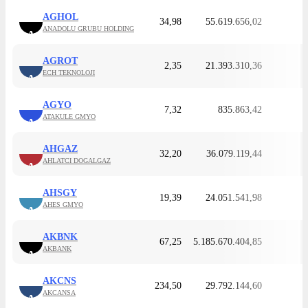
AGHOL
34,98
55.619.656,02
ANADOLU GRUBU HOLDING
A
AGROT
2,35
21.393.310,36
ECH TEKNOLOJI
A
AGYO
7,32
835.863,42
ATAKULE GMYO
A
AHGAZ
32,20
36.079.119,44
AHLATCI DOGALGAZ
A
AHSGY
19,39
24.051.541,98
AHES GMYO
A
AKBNK
67,25
5.185.670.404,85
AKBANK
A
AKCNS
234,50
29.792.144,60
AKCANSA
A