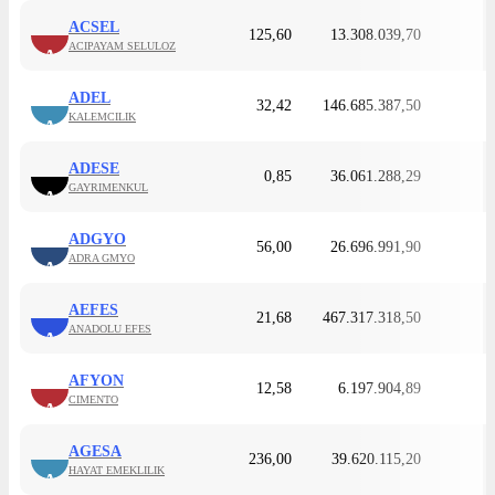
ACSEL
125,60
13.308.039,70
ACIPAYAM SELULOZ
A
ADEL
32,42
146.685.387,50
KALEMCILIK
A
ADESE
0,85
36.061.288,29
GAYRIMENKUL
A
ADGYO
56,00
26.696.991,90
ADRA GMYO
A
AEFES
21,68
467.317.318,50
ANADOLU EFES
A
AFYON
12,58
6.197.904,89
CIMENTO
A
AGESA
236,00
39.620.115,20
HAYAT EMEKLILIK
A