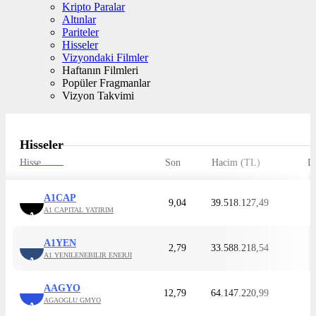
Kripto Paralar
Altınlar
Pariteler
Hisseler
Vizyondaki Filmler
Haftanın Filmleri
Popüler Fragmanlar
Vizyon Takvimi
Hisseler
Hisse
Son
Hacim (TL)
D
A1CAP
9,04
39.518.127,49
A1 CAPITAL YATIRIM
A
A1YEN
2,79
33.588.218,54
A1 YENILENEBILIR ENERJI
A
AAGYO
12,79
64.147.220,99
AGAOGLU GMYO
A