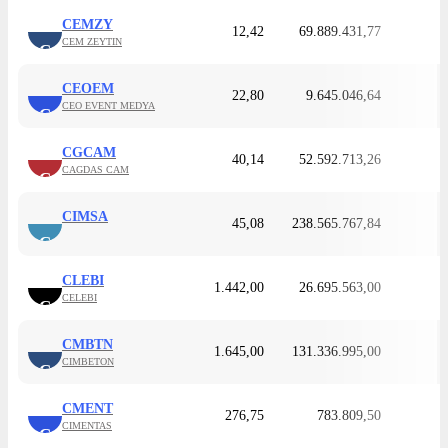
CEMZY
12,42
69.889.431,77
CEM ZEYTIN
C
CEOEM
22,80
9.645.046,64
CEO EVENT MEDYA
C
CGCAM
40,14
52.592.713,26
CAGDAS CAM
C
CIMSA
45,08
238.565.767,84
C
CLEBI
1.442,00
26.695.563,00
CELEBI
C
CMBTN
1.645,00
131.336.995,00
CIMBETON
C
CMENT
276,75
783.809,50
CIMENTAS
C