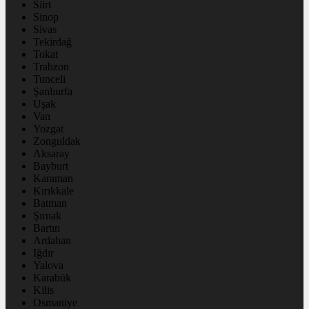
Siirt
Sinop
Sivas
Tekirdağ
Tokat
Trabzon
Tunceli
Şanlıurfa
Uşak
Van
Yozgat
Zonguldak
Aksaray
Bayburt
Karaman
Kırıkkale
Batman
Şırnak
Bartın
Ardahan
Iğdır
Yalova
Karabük
Kilis
Osmaniye