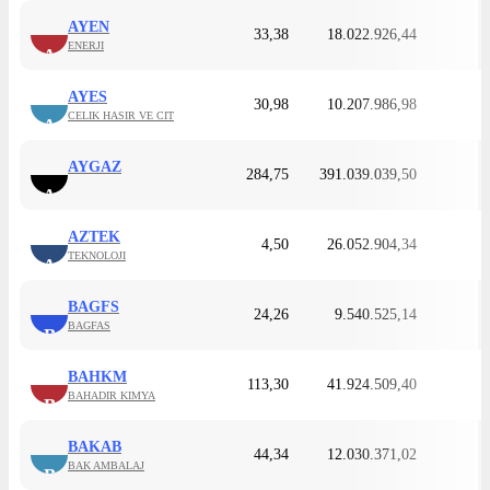
AYEN
33,38
18.022.926,44
ENERJI
A
AYES
30,98
10.207.986,98
CELIK HASIR VE CIT
A
AYGAZ
284,75
391.039.039,50
A
AZTEK
4,50
26.052.904,34
TEKNOLOJI
A
BAGFS
24,26
9.540.525,14
BAGFAS
B
BAHKM
113,30
41.924.509,40
BAHADIR KIMYA
B
BAKAB
44,34
12.030.371,02
BAK AMBALAJ
B