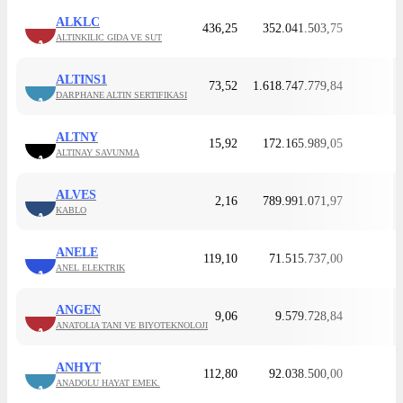
ALKLC
436,25
352.041.503,75
ALTINKILIC GIDA VE SUT
A
ALTINS1
73,52
1.618.747.779,84
DARPHANE ALTIN SERTIFIKASI
A
ALTNY
15,92
172.165.989,05
ALTINAY SAVUNMA
A
ALVES
2,16
789.991.071,97
KABLO
A
ANELE
119,10
71.515.737,00
ANEL ELEKTRIK
A
ANGEN
9,06
9.579.728,84
ANATOLIA TANI VE BIYOTEKNOLOJI
A
ANHYT
112,80
92.038.500,00
ANADOLU HAYAT EMEK.
A