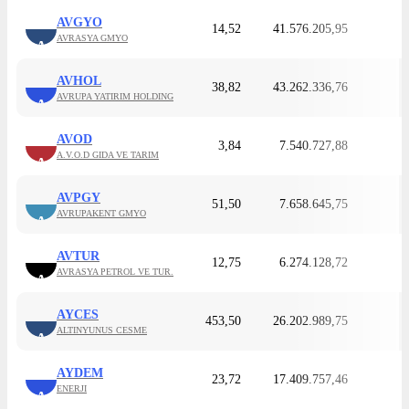
AVGYO
14,52
41.576.205,95
AVRASYA GMYO
A
AVHOL
38,82
43.262.336,76
AVRUPA YATIRIM HOLDING
A
AVOD
3,84
7.540.727,88
A.V.O.D GIDA VE TARIM
A
AVPGY
51,50
7.658.645,75
AVRUPAKENT GMYO
A
AVTUR
12,75
6.274.128,72
AVRASYA PETROL VE TUR.
A
AYCES
453,50
26.202.989,75
ALTINYUNUS CESME
A
AYDEM
23,72
17.409.757,46
ENERJI
A