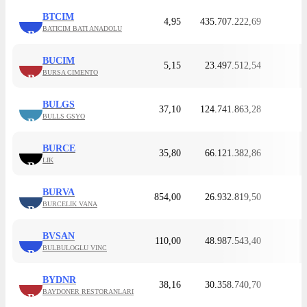
BTCIM
4,95
435.707.222,69
BATICIM BATI ANADOLU
B
BUCIM
5,15
23.497.512,54
BURSA CIMENTO
B
BULGS
37,10
124.741.863,28
BULLS GSYO
B
BURCE
35,80
66.121.382,86
LIK
B
BURVA
854,00
26.932.819,50
BURCELIK VANA
B
BVSAN
110,00
48.987.543,40
BULBULOGLU VINC
B
BYDNR
38,16
30.358.740,70
BAYDONER RESTORANLARI
B