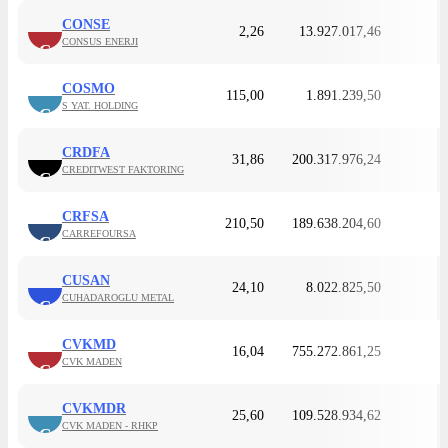
CONSE
2,26
13.927.017,46
CONSUS ENERJI
C
COSMO
115,00
1.891.239,50
S YAT. HOLDING
C
CRDFA
31,86
200.317.976,24
CREDITWEST FAKTORING
C
CRFSA
210,50
189.638.204,60
CARREFOURSA
C
CUSAN
24,10
8.022.825,50
CUHADAROGLU METAL
C
CVKMD
16,04
755.272.861,25
CVK MADEN
C
CVKMDR
25,60
109.528.934,62
CVK MADEN - RHKP
C