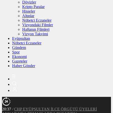
Dövizler
Kripto Paralar
Hisseler
Altınlar
Nöbetçi Eczaneler
Vizyondaki Filmler
Haftanın Filmleri
Vizyon Takvimi
Eyüpsultan
Nöbetçi Eczaneler
Gündem
Spor
Ekonomi
Gazeteler
Haber Gönder
20:37
/
CHP EYÜPSULTAN İLÇE ÖRGÜTÜ ÜYELERİ