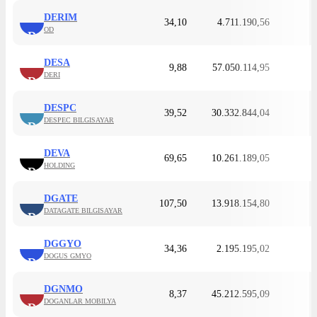
DERIM
34,10
4.711.190,56
OD
D
DESA
9,88
57.050.114,95
DERI
D
DESPC
39,52
30.332.844,04
DESPEC BILGISAYAR
D
DEVA
69,65
10.261.189,05
HOLDING
D
DGATE
107,50
13.918.154,80
DATAGATE BILGISAYAR
D
DGGYO
34,36
2.195.195,02
DOGUS GMYO
D
DGNMO
8,37
45.212.595,09
DOGANLAR MOBILYA
D