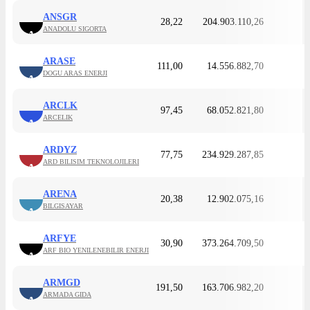
ANSGR
28,22
204.903.110,26
ANADOLU SIGORTA
A
ARASE
111,00
14.556.882,70
DOGU ARAS ENERJI
A
ARCLK
97,45
68.052.821,80
ARCELIK
A
ARDYZ
77,75
234.929.287,85
ARD BILISIM TEKNOLOJILERI
A
ARENA
20,38
12.902.075,16
BILGISAYAR
A
ARFYE
30,90
373.264.709,50
ARF BIO YENILENEBILIR ENERJI
A
ARMGD
191,50
163.706.982,20
ARMADA GIDA
A