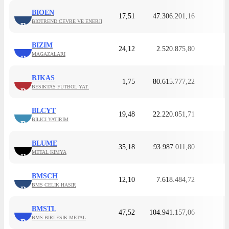
BIOEN
17,51
47.306.201,16
BIOTREND CEVRE VE ENERJI
B
BIZIM
24,12
2.520.875,80
MAGAZALARI
B
BJKAS
1,75
80.615.777,22
BESIKTAS FUTBOL YAT.
B
BLCYT
19,48
22.220.051,71
BILICI YATIRIM
B
BLUME
35,18
93.987.011,80
METAL KIMYA
B
BMSCH
12,10
7.618.484,72
BMS CELIK HASIR
B
BMSTL
47,52
104.941.157,06
BMS BIRLESIK METAL
B