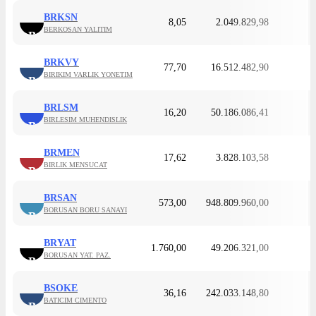
BRKSN
8,05
2.049.829,98
BERKOSAN YALITIM
B
BRKVY
77,70
16.512.482,90
BIRIKIM VARLIK YONETIM
B
BRLSM
16,20
50.186.086,41
BIRLESIM MUHENDISLIK
B
BRMEN
17,62
3.828.103,58
BIRLIK MENSUCAT
B
BRSAN
573,00
948.809.960,00
BORUSAN BORU SANAYI
B
BRYAT
1.760,00
49.206.321,00
BORUSAN YAT. PAZ.
B
BSOKE
36,16
242.033.148,80
BATICIM CIMENTO
B