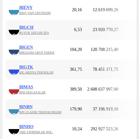
BIENY
20,16
12.619.699,26
BIEN YAPI URUNLERI
B
BIGCH
6,53
23.920.770,27
BUYUK SEFLER EFS
B
BIGEN
104,20
120.708.215,40
BIRLESIM GRUP ENERJI
B
BIGTK
361,75
78.451.171,75
BIG MEDYA TEKNOLOJI
B
BIMAS
389,50
2.608.637.997,00
BIM MAGAZALAR
B
BINBN
179,90
37.196.919,10
BIN ULASIM TEKNOLOJILERI
B
BINHO
10,24
292.927.523,26
1000 YATIRIMLAR HOL.
B