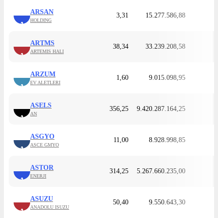
ARSAN
3,31
15.277.586,88
HOLDING
A
ARTMS
38,34
33.239.208,58
ARTEMIS HALI
A
ARZUM
1,60
9.015.098,95
EV ALETLERI
A
ASELS
356,25
9.420.287.164,25
AN
A
ASGYO
11,00
8.928.998,85
ASCE GMYO
A
ASTOR
314,25
5.267.660.235,00
ENERJI
A
ASUZU
50,40
9.550.643,30
ANADOLU ISUZU
A