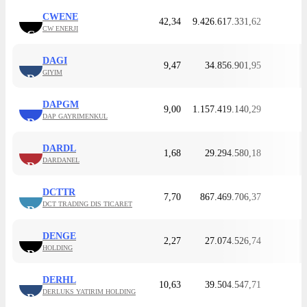
CWENE
42,34
9.426.617.331,62
CW ENERJI
C
DAGI
9,47
34.856.901,95
GIYIM
D
DAPGM
9,00
1.157.419.140,29
DAP GAYRIMENKUL
D
DARDL
1,68
29.294.580,18
DARDANEL
D
DCTTR
7,70
867.469.706,37
DCT TRADING DIS TICARET
D
DENGE
2,27
27.074.526,74
HOLDING
D
DERHL
10,63
39.504.547,71
DERLUKS YATIRIM HOLDING
D