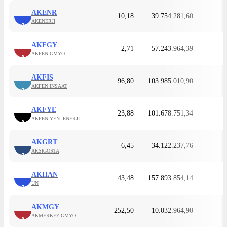
AKENR
10,18
39.754.281,60
AKENERJI
A
AKFGY
2,71
57.243.964,39
AKFEN GMYO
A
AKFIS
96,80
103.985.010,90
AKFEN INSAAT
A
AKFYE
23,88
101.678.751,34
AKFEN YEN. ENERJI
A
AKGRT
6,45
34.122.237,76
AKSIGORTA
A
AKHAN
43,48
157.893.854,14
UN
A
AKMGY
252,50
10.032.964,90
AKMERKEZ GMYO
A