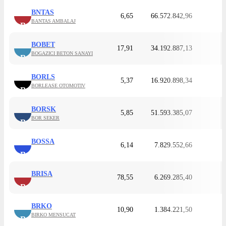
BNTAS
6,65
66.572.842,96
BANTAS AMBALAJ
B
BOBET
17,91
34.192.887,13
BOGAZICI BETON SANAYI
B
BORLS
5,37
16.920.898,34
BORLEASE OTOMOTIV
B
BORSK
5,85
51.593.385,07
BOR SEKER
B
BOSSA
6,14
7.829.552,66
B
BRISA
78,55
6.269.285,40
B
BRKO
10,90
1.384.221,50
BIRKO MENSUCAT
B