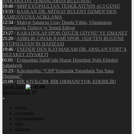
ANKARA’DA TEMASLARDA BULUNDU
19:40
/
MHP EYÜPSULTAN TEŞKİLATI’NIN ACI GÜNÜ
13:33
/
BAŞKAN DR. MİTHAT BÜLENT ÖZMEN’DEN
KAMUOYUNA AÇIKLAMA
12:34
/
Makyaj Sanatçısı Uzay Damla Yıldız, Uluslararası
Başarılarıyla Türkiye’yi Temsil Ediyor
23:27
/
KARADOLAP SPOR ÖZGÜR GÖYNÜ’YE EMANET
21:20
/
ASIRLIK ÇINAR RAMİ SPOR: 1924’TEN BUGÜNE
EYÜPSULTAN’IN HAFIZASI
19:46
/
ESEDER’DEN KAYMAKAM DR. ARSLAN YURT’A
NEZAKET ZİYARETİ
01:01
/
Eyüpsultan Sahili’nde Huzur Denetimi: Polis Ekipleri
Sahadaydı
21:23
/
Kılıçdaroğlu: “CHP Yolsuzluk Yapanlarla Yan Yana
Duramaz”
21:09
/
BİR KIVILCIM, BİR ORMANI YOK EDEBİLİR!
Sabah
Vakti
02:00
İstanbul
AÇIK
27°
Adana
Adıyaman
Afyonkarahisar
Ağrı
Amasya