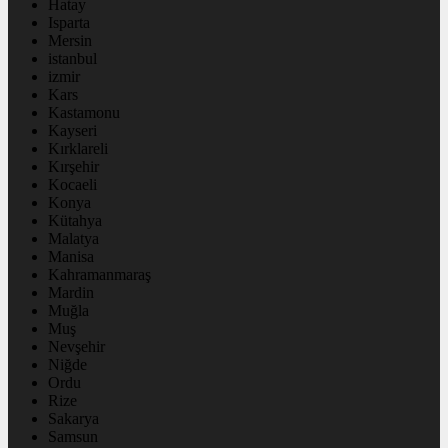
Hatay
Isparta
Mersin
istanbul
izmir
Kars
Kastamonu
Kayseri
Kırklareli
Kırşehir
Kocaeli
Konya
Kütahya
Malatya
Manisa
Kahramanmaraş
Mardin
Muğla
Muş
Nevşehir
Niğde
Ordu
Rize
Sakarya
Samsun