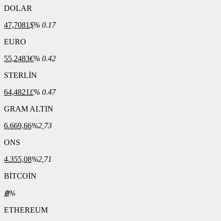
DOLAR
47,7081
$
% 0.17
EURO
55,2483
€
% 0.42
STERLİN
64,4821
£
% 0.47
GRAM ALTIN
6.669,66
%2,73
ONS
4.355,08
%2,71
BİTCOİN
฿
%
ETHEREUM