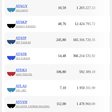
ATAGY
10,59
1.203.227,53
ATA GMYO
A
ATAKP
48,76
12.424.795,72
ATAKEY PATATES
A
ATATP
245,80
165.316.720,35
ATP YAZILIM
A
ATATR
14,48
366.214.535,92
ATA TURIZM
A
ATEKS
106,80
592.389,10
AKIN TEKSTIL
A
ATLAS
7,10
1.950.311,90
YAT. ORT.
A
ATSYH
112,00
1.478.960,00
ATLANTIS YATIRIM HOLDING
A