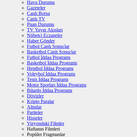
Hava Durumu
Gazeteler
Canlı Borsa
Canlı TV
Puan Durumu
TV Yayın Akışları
Nöbetçi Eczaneler
Haber Gönder
Futbol Canlı Sonuçlar
Basketbol Canlı Sonuçlar
Futbol İddaa Programı
Basketbol İddaa Programı
Hentbol İddaa Programı
Voleybol İddaa Programı
Tenis İddaa Programı
Motor Sporları İddaa Programı
Bilardo İddaa Programı
Dövizler
Kripto Paralar
Altınlar
Pariteler
Hisseler
Vizyondaki Filmler
Haftanın Filmleri
Popüler Fragmanlar