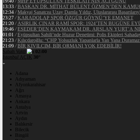
19:40
/
MHP EYÜPSULTAN TEŞKİLATI’NIN ACI GÜNÜ
13:33
/
BAŞKAN DR. MİTHAT BÜLENT ÖZMEN’DEN KAM
12:34
/
Makyaj Sanatçısı Uzay Damla Yıldız, Uluslararası Başarılarıy
23:27
/
KARADOLAP SPOR ÖZGÜR GÖYNÜ’YE EMANET
21:20
/
ASIRLIK ÇINAR RAMİ SPOR: 1924’TEN BUGÜNE EY
19:46
/
ESEDER’DEN KAYMAKAM DR. ARSLAN YURT’A NE
01:01
/
Eyüpsultan Sahili’nde Huzur Denetimi: Polis Ekipleri Sahada
21:23
/
Kılıçdaroğlu: “CHP Yolsuzluk Yapanlarla Yan Yana Duramaz
21:09
/
BİR KIVILCIM, BİR ORMANI YOK EDEBİLİR!
Sabah
Vakti
02:00
İstanbul
AÇIK
30°
Adana
Adıyaman
Afyonkarahisar
Ağrı
Amasya
Ankara
Antalya
Artvin
Aydın
Balıkesir
Bilecik
Bingöl