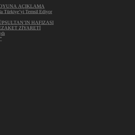
UOYUNA AÇIKLAMA
la Türkiye’yi Temsil Ediyor
ÜPSULTAN’IN HAFIZASI
ZAKET ZİYARETİ
ydı
”