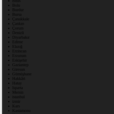
Bitlis
Bolu
Burdur
Bursa
Çanakkale
Çankırı
Çorum
Denizli
Diyarbakır
Edirne
Elazığ
Erzincan
Erzurum
Eskişehir
Gaziantep
Giresun
Gümüşhane
Hakkâri
Hatay
Isparta
Mersin
istanbul
izmir
Kars
Kastamonu