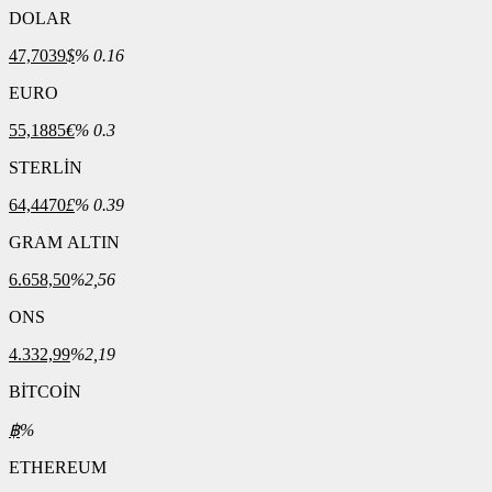
DOLAR
47,7039
$
% 0.16
EURO
55,1885
€
% 0.3
STERLİN
64,4470
£
% 0.39
GRAM ALTIN
6.658,50
%2,56
ONS
4.332,99
%2,19
BİTCOİN
฿
%
ETHEREUM