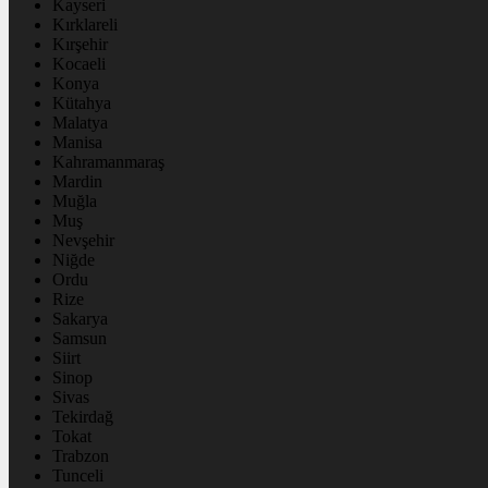
Kayseri
Kırklareli
Kırşehir
Kocaeli
Konya
Kütahya
Malatya
Manisa
Kahramanmaraş
Mardin
Muğla
Muş
Nevşehir
Niğde
Ordu
Rize
Sakarya
Samsun
Siirt
Sinop
Sivas
Tekirdağ
Tokat
Trabzon
Tunceli