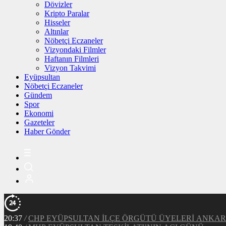
Dövizler
Kripto Paralar
Hisseler
Altınlar
Nöbetçi Eczaneler
Vizyondaki Filmler
Haftanın Filmleri
Vizyon Takvimi
Eyüpsultan
Nöbetçi Eczaneler
Gündem
Spor
Ekonomi
Gazeteler
Haber Gönder
20:37
/
CHP EYÜPSULTAN İLÇE ÖRGÜTÜ ÜYELERİ ANKA