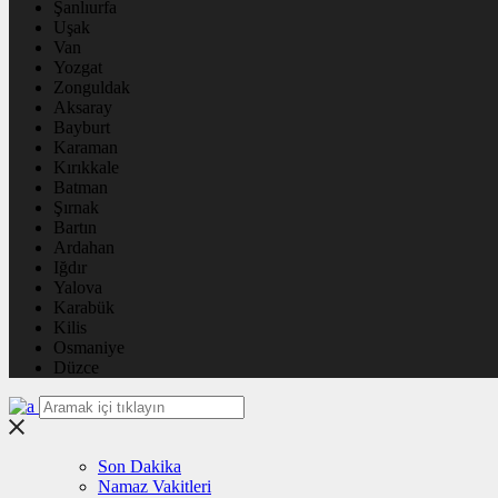
Şanlıurfa
Uşak
Van
Yozgat
Zonguldak
Aksaray
Bayburt
Karaman
Kırıkkale
Batman
Şırnak
Bartın
Ardahan
Iğdır
Yalova
Karabük
Kilis
Osmaniye
Düzce
Son Dakika
Namaz Vakitleri