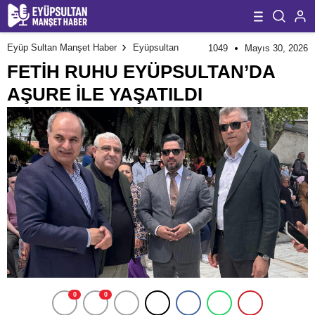
Eyüp Sultan Manşet Haber
Eyüpsultan
1049
Mayıs 30, 2026
FETİH RUHU EYÜPSULTAN’DA
AŞURE İLE YAŞATILDI
0
0