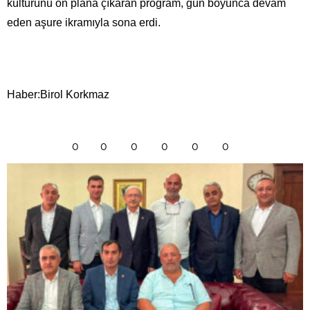
kültürünü ön plana çıkaran program, gün boyunca devam
eden aşure ikramıyla sona erdi.
Haber:Birol Korkmaz
0
0
0
0
0
0