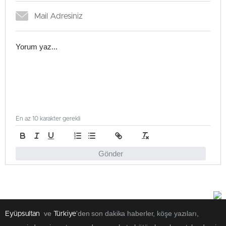
En az 10 karakter gerekli
Gönder
ve
'den son dakika haberler, köşe yazıları,
Eyüpsultan
Türkiye