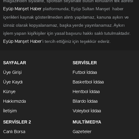
magazinden siyasete, spordan seyahate bütün konuların tek adresi
platformunda; Eyüp Sultan Manşet haber
Eyüp Manşet Haber
içerikleri kaynak gösterilmeden alıntı yapılamaz, kanuna aykırı ve
izinsiz olarak kopyalanamaz, başka yerde yayınlanamaz. Aykırı
işlem yapan kişi/kişiler için yasal başvuru hakkı saklı tutulmaktadır.
'i tercih ettiğiniz için teşekkür ederiz.
Eyüp Manşet Haber
SAYFALAR
SERVİSLER
Üye Girişi
Futbol İddaa
Üye Kaydı
Basketbol İddaa
Künye
Hentbol İddaa
Hakkımızda
Bilardo İddaa
İletişim
Voleybol İddaa
SERVİSLER 2
MULTİMEDYA
Canlı Borsa
Gazeteler