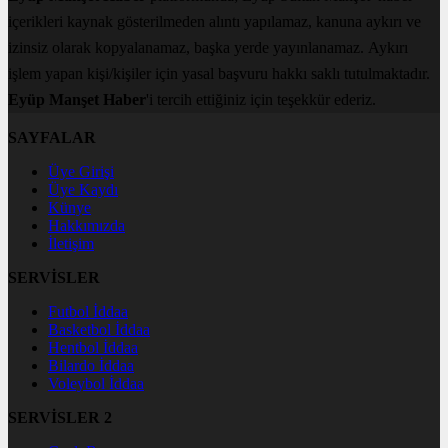
içerikleri kaynak gösterilmeden alıntı yapılamaz, kanuna aykırı ve
izinsiz olarak kopyalanamaz, başka yerde yayınlanamaz. Aykırı
işlem yapan kişi/kişiler için yasal başvuru hakkı saklı tutulmaktadır.
Eyüp Manşet Haber
'i tercih ettiğiniz için teşekkür ederiz.
SAYFALAR
Üye Girişi
Üye Kaydı
Künye
Hakkımızda
İletişim
SERVİSLER
Futbol İddaa
Basketbol İddaa
Hentbol İddaa
Bilardo İddaa
Voleybol İddaa
SERVİSLER 2