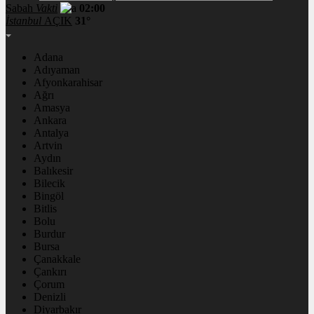
Sabah
Vakti
02:00
İstanbul
AÇIK
31°
Adana
Adıyaman
Afyonkarahisar
Ağrı
Amasya
Ankara
Antalya
Artvin
Aydın
Balıkesir
Bilecik
Bingöl
Bitlis
Bolu
Burdur
Bursa
Çanakkale
Çankırı
Çorum
Denizli
Diyarbakır