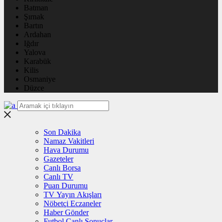
Batman
Şırnak
Bartın
Ardahan
Iğdır
Yalova
Karabük
Kilis
Osmaniye
Düzce
Son Dakika
Namaz Vakitleri
Hava Durumu
Gazeteler
Canlı Borsa
Canlı TV
Puan Durumu
TV Yayın Akışları
Nöbetçi Eczaneler
Haber Gönder
Futbol Canlı Sonuçlar