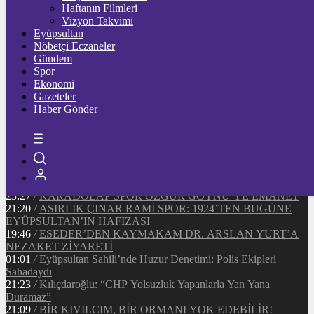
90643
Ξ
%2.2
Haftanın Filmleri
Vizyon Takvimi
TETHER
Eyüpsultan
Nöbetçi Eczaneler
47.55
$
%0
Gündem
Spor
Ekonomi
Gazeteler
20:37
/
CHP EYÜPSULTAN İLÇE ÖRGÜTÜ ÜYELERİ
Haber Gönder
ANKARA’DA TEMASLARDA BULUNDU
19:40
/
MHP EYÜPSULTAN TEŞKİLATI’NIN ACI GÜNÜ
13:33
/
BAŞKAN DR. MİTHAT BÜLENT ÖZMEN’DEN
KAMUOYUNA AÇIKLAMA
12:34
/
Makyaj Sanatçısı Uzay Damla Yıldız, Uluslararası
Başarılarıyla Türkiye’yi Temsil Ediyor
23:27
/
KARADOLAP SPOR ÖZGÜR GÖYNÜ’YE EMANET
21:20
/
ASIRLIK ÇINAR RAMİ SPOR: 1924’TEN BUGÜNE
EYÜPSULTAN’IN HAFIZASI
19:46
/
ESEDER’DEN KAYMAKAM DR. ARSLAN YURT’A
NEZAKET ZİYARETİ
01:01
/
Eyüpsultan Sahili’nde Huzur Denetimi: Polis Ekipleri
Sahadaydı
21:23
/
Kılıçdaroğlu: “CHP Yolsuzluk Yapanlarla Yan Yana
Duramaz”
21:09
/
BİR KIVILCIM, BİR ORMANI YOK EDEBİLİR!