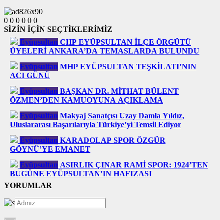
0
0
0
0
0
0
SİZİN İÇİN SEÇTİKLERİMİZ
Eyüpsultan
CHP EYÜPSULTAN İLÇE ÖRGÜTÜ
ÜYELERİ ANKARA’DA TEMASLARDA BULUNDU
Eyüpsultan
MHP EYÜPSULTAN TEŞKİLATI’NIN
ACI GÜNÜ
Eyüpsultan
BAŞKAN DR. MİTHAT BÜLENT
ÖZMEN’DEN KAMUOYUNA AÇIKLAMA
Eyüpsultan
Makyaj Sanatçısı Uzay Damla Yıldız,
Uluslararası Başarılarıyla Türkiye’yi Temsil Ediyor
Eyüpsultan
KARADOLAP SPOR ÖZGÜR
GÖYNÜ’YE EMANET
Eyüpsultan
ASIRLIK ÇINAR RAMİ SPOR: 1924’TEN
BUGÜNE EYÜPSULTAN’IN HAFIZASI
YORUMLAR