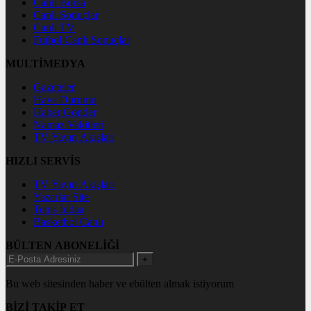
Canlı Borsa
Canlı Sonuçlar
Canlı TV
Futbol Canlı Sonuçlar
MULTİMEDYA
Gazeteler
Hava Durumu
Haber Gönder
Namaz Vakitleri
TV Yayın Akışları
HIZLI SERVİS
TV Yayın Akışları
Yazarlar Site
Tenis İddaa
Basketbol Canlı
BÜLTEN ABONELİĞİ
+
Bu web sitesinden haber ve ebülten almak istiyorum
BİZİ TAKİP ET