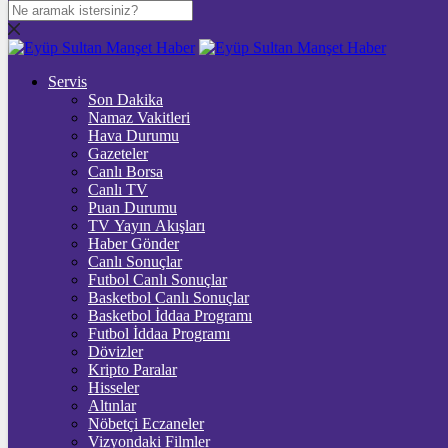
DOLAR
47,5947
$
% 0.04
Servis
EURO
Son Dakika
Namaz Vakitleri
55,1381
€
% 0.2
Hava Durumu
STERLİN
Gazeteler
Canlı Borsa
64,2609
£
% 0.23
Canlı TV
Puan Durumu
GRAM ALTIN
TV Yayın Akışları
Haber Gönder
6.560,41
%0,99
Canlı Sonuçlar
Futbol Canlı Sonuçlar
ONS
Basketbol Canlı Sonuçlar
Basketbol İddaa Programı
4.302,31
%1,29
Futbol İddaa Programı
Dövizler
BİTCOİN
Kripto Paralar
Hisseler
3070062
฿
%0.9
Altınlar
Nöbetçi Eczaneler
ETHEREUM
Vizyondaki Filmler