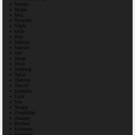
Mardin
Muğla
Muş
Nevşehir
Niğde
Ordu
Rize
Sakarya
Samsun
Siirt
Sinop
Sivas
Tekirdağ
Tokat
Trabzon
Tunceli
Şanlıurfa
Uşak
Van
Yozgat
Zonguldak
Aksaray
Bayburt
Karaman
Kırıkkale