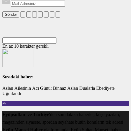
Gönder
En az 10 karakter gerekli
Sıradaki haber:
Aslan Ailesinin Acı Günü: Binnaz Aslan Dualarla Ebediyete
Uğurlandı
Eyüpsultan
ve
Türkiye
'den son dakika haberler, köşe yazıları,
magazinden siyasete, spordan seyahate bütün konuların tek adresi
Eyüp Manşet Haber
platformunda; Eyüp Sultan Manşet haber