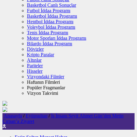
Basketbol Canlı Sonuçlar
Futbol İddaa Programı
Basketbol İddaa Programı
Hentbol İddaa Programı
Voleybol İddaa Programı
Tenis İddaa Programı
Motor Sporları İddaa Programı
Bilardo İddaa Programı
Dövizler
Kripto Paralar
Altınlar
Pariteler
Hisseler
Vizyondaki Filmler
Haftanın Filmleri
Popüler Fragmanlar
Vizyon Takvimi
Anasayfa
/
Eyüpsultan
/
İş İnsanı Seyit Ahmet Gün’den Metin
Çırpan’a Ziyaret