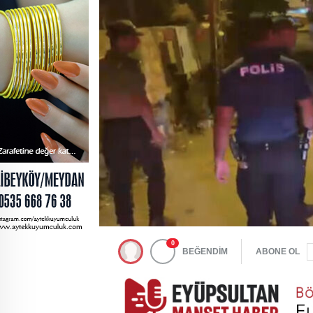
0
BEĞENDİM
ABONE OL