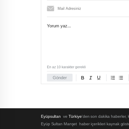
En az 10 karakter gerekli
Gönder
Eyüpsultan
ve
Türkiye
'den son dakika haberler,
Eyüp Sultan Manşet haber içerikleri kaynak göst