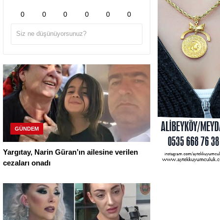
0
0
0
0
0
0
GÜNDEM
Yargıtay, Narin Güran’ın ailesine verilen
cezaları onadı