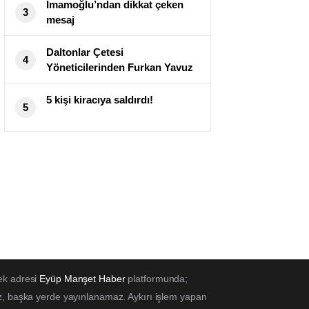
İmamoğlu’ndan dikkat çeken
3
mesaj
Daltonlar Çetesi
4
Yöneticilerinden Furkan Yavuz
Belçika’da Silahlı Saldırıda Öldü
5 kişi kiracıya saldırdı!
5
ek adresi
Eyüp Manşet Haber
platformunda;
z, başka yerde yayınlanamaz. Aykırı işlem yapan