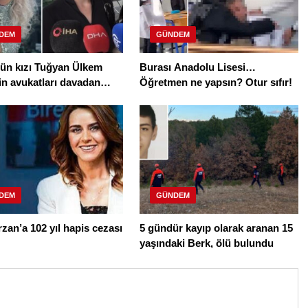
DEM
GÜNDEM
nün kızı Tuğyan Ülkem
Burası Anadolu Lisesi…
in avukatları davadan
Öğretmen ne yapsın? Otur sıfır!
DEM
GÜNDEM
rzan’a 102 yıl hapis cezası
5 gündür kayıp olarak aranan 15
yaşındaki Berk, ölü bulundu