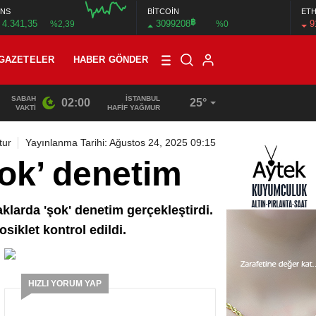
NS
BİTCOİN
ET
฿
4.341,35
3099208
9
%2,39
%0
GAZETELER
HABER GÖNDER
SABAH
İSTANBUL
02:00
25°
13:33
/
BAŞKAN DR. MİTHAT BÜLENT ÖZMEN’DEN KAMUOYU
VAKTI
HAFİF YAĞMUR
tur
Yayınlanma Tarihi: Ağustos 24, 2025 09:15
şok’ denetim
aklarda 'şok' denetim gerçekleştirdi.
siklet kontrol edildi.
HIZLI YORUM YAP