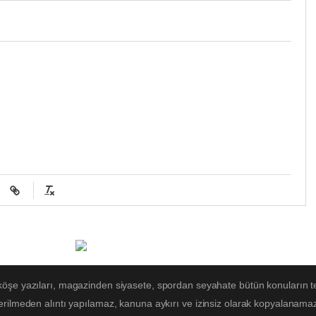
 köşe yazıları, magazinden siyasete, spordan seyahate bütün konuların t
erilmeden alıntı yapılamaz, kanuna aykırı ve izinsiz olarak kopyalanama