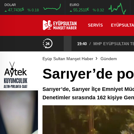
DOLAR
EURO
$
€
47,7436
55,2510
% 0.18
% 0.32
SERVIS
EYÜPSULT
CHP EYÜPSULTAN İLÇE ÖRGÜTÜ ÜYELERİ ANKARA’DA TEMASLARDA BULUNDU
19:40
/
MHP EYÜPSULTAN TE
Eyüp Sultan Manşet Haber
Gündem
Sarıyer’de po
Sarıyer’de, Sarıyer İlçe Emniyet Müd
Denetimler sırasında 162 kişiye Gene