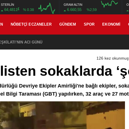
STERLİN
GRAM ALTIN
O
£
64,4811
6.660,55
% 0.38
%2,59
AN
NÖBETÇI ECZANELER
GÜNDEM
SPOR
EKONOMI
ŞKİLATI’NIN ACI GÜNÜ
126 kez okunmuş
listen sokaklarda ‘
ürlüğü Devriye Ekipler Amirliği'ne bağlı ekipler, sok
l Bilgi Taraması (GBT) yapılırken, 32 araç ve 27 moto