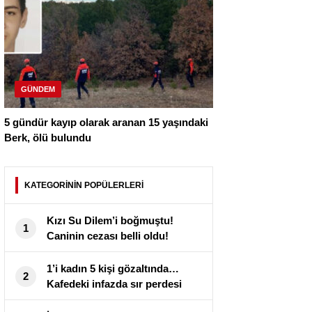
GÜNDEM
5 gündür kayıp olarak aranan 15 yaşındaki
Berk, ölü bulundu
KATEGORİNİN POPÜLERLERİ
Kızı Su Dilem’i boğmuştu!
1
Caninin cezası belli oldu!
1’i kadın 5 kişi gözaltında…
2
Kafedeki infazda sır perdesi
aralandı!