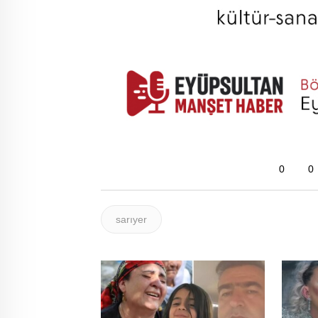
0
0
sarıyer