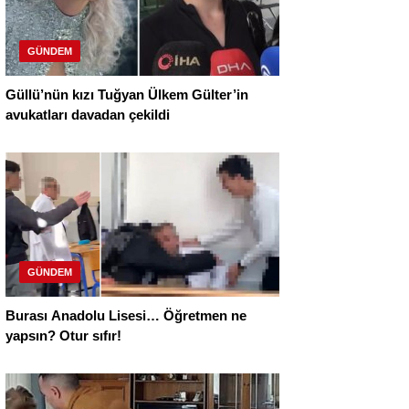
GÜNDEM
Güllü’nün kızı Tuğyan Ülkem Gülter’in
avukatları davadan çekildi
GÜNDEM
Burası Anadolu Lisesi… Öğretmen ne
yapsın? Otur sıfır!