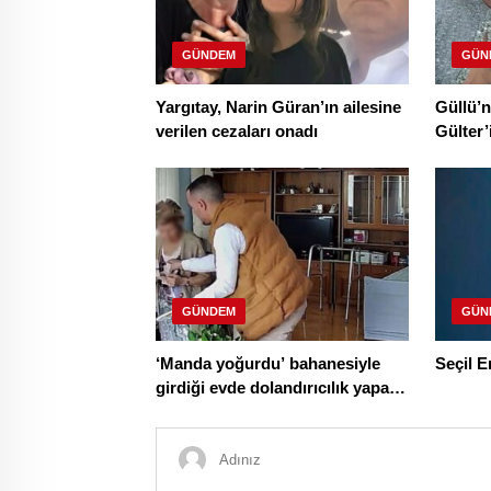
GÜNDEM
GÜN
Yargıtay, Narin Güran’ın ailesine
Güllü’
verilen cezaları onadı
Gülter’
çekildi
GÜNDEM
GÜN
‘Manda yoğurdu’ bahanesiyle
Seçil E
girdiği evde dolandırıcılık yapan
şüpheli tutuklandı