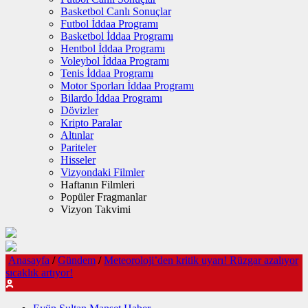
Basketbol Canlı Sonuçlar
Futbol İddaa Programı
Basketbol İddaa Programı
Hentbol İddaa Programı
Voleybol İddaa Programı
Tenis İddaa Programı
Motor Sporları İddaa Programı
Bilardo İddaa Programı
Dövizler
Kripto Paralar
Altınlar
Pariteler
Hisseler
Vizyondaki Filmler
Haftanın Filmleri
Popüler Fragmanlar
Vizyon Takvimi
Anasayfa
/
Gündem
/
Meteoroloji’den kritik uyarı! Rüzgar azalıyor
sıcaklık artıyor!