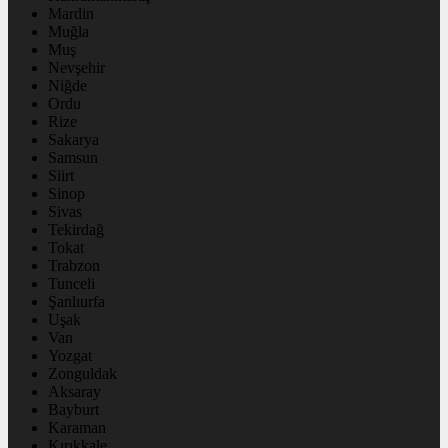
Mardin
Muğla
Muş
Nevşehir
Niğde
Ordu
Rize
Sakarya
Samsun
Siirt
Sinop
Sivas
Tekirdağ
Tokat
Trabzon
Tunceli
Şanlıurfa
Uşak
Van
Yozgat
Zonguldak
Aksaray
Bayburt
Karaman
Kırıkkale