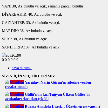
VAN: 30, Az bulutlu ve açık, zamanla parçalı bulutlu
DİYARBAKIR: 40, Az bulutlu ve açık
GAZİANTEP: 35, Az bulutlu ve açık
MARDİN: 36, Az bulutlu ve açık
SİİRT: 38, Az bulutlu ve açık
ŞANLIURFA: 37, Az bulutlu ve açık
0
0
0
0
0
0
hava durumu
SİZİN İÇİN SEÇTİKLERİMİZ
Gündem
Yargıtay, Narin Güran’ın ailesine verilen
cezaları onadı
Gündem
Güllü’nün kızı Tuğyan Ülkem Gülter’in
avukatları davadan çekildi
Gündem
Burası Anadolu Lisesi… Öğretmen ne yapsın?