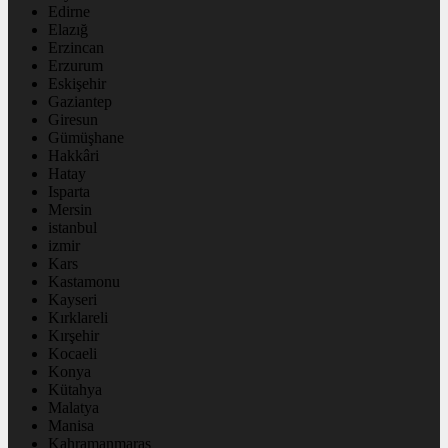
Edirne
Elazığ
Erzincan
Erzurum
Eskişehir
Gaziantep
Giresun
Gümüşhane
Hakkâri
Hatay
Isparta
Mersin
istanbul
izmir
Kars
Kastamonu
Kayseri
Kırklareli
Kırşehir
Kocaeli
Konya
Kütahya
Malatya
Manisa
Kahramanmaraş