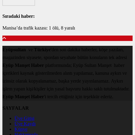
Sıradaki haber:
Manisa’da trafik kazası: 1 ölü, 8 yaralı
Eyüpsultan
ve
Türkiye
'den son dakika haberler, köşe yazıları,
magazinden siyasete, spordan seyahate bütün konuların tek adresi
Eyüp Manşet Haber
platformunda; Eyüp Sultan Manşet haber
içerikleri kaynak gösterilmeden alıntı yapılamaz, kanuna aykırı ve
izinsiz olarak kopyalanamaz, başka yerde yayınlanamaz. Aykırı
işlem yapan kişi/kişiler için yasal başvuru hakkı saklı tutulmaktadır.
Eyüp Manşet Haber
'i tercih ettiğiniz için teşekkür ederiz.
SAYFALAR
Üye Girişi
Üye Kaydı
Künye
Hakkımızda