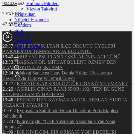
90442
Ξ
%0
Haftanın Filmleri
Vizyon Takvimi
TETHER
Eyüpsultan
Nöbetçi Eczaneler
47.65
$
%0
Gündem
Spor
Ekonomi
Gazeteler
20:37
/
CHP EYÜPSULTAN İLÇE ÖRGÜTÜ ÜYELERİ
Haber Gönder
ANKARA’DA TEMASLARDA BULUNDU
19:40
/
MHP EYÜPSULTAN TEŞKİLATI’NIN ACI GÜNÜ
13:33
/
BAŞKAN DR. MİTHAT BÜLENT ÖZMEN’DEN
KAMUOYUNA AÇIKLAMA
12:34
/
Makyaj Sanatçısı Uzay Damla Yıldız, Uluslararası
Başarılarıyla Türkiye’yi Temsil Ediyor
23:27
/
KARADOLAP SPOR ÖZGÜR GÖYNÜ’YE EMANET
21:20
/
ASIRLIK ÇINAR RAMİ SPOR: 1924’TEN BUGÜNE
EYÜPSULTAN’IN HAFIZASI
19:46
/
ESEDER’DEN KAYMAKAM DR. ARSLAN YURT’A
NEZAKET ZİYARETİ
01:01
/
Eyüpsultan Sahili’nde Huzur Denetimi: Polis Ekipleri
Sahadaydı
21:23
/
Kılıçdaroğlu: “CHP Yolsuzluk Yapanlarla Yan Yana
Duramaz”
21:09
/
BİR KIVILCIM, BİR ORMANI YOK EDEBİLİR!