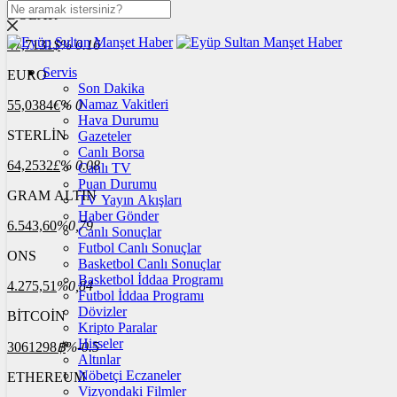
DOLAR
47,7131
$
% 0.16
Servis
EURO
Son Dakika
Namaz Vakitleri
55,0384
€
% 0
Hava Durumu
STERLİN
Gazeteler
Canlı Borsa
64,2532
£
% 0.08
Canlı TV
Puan Durumu
GRAM ALTIN
TV Yayın Akışları
Haber Gönder
6.543,60
%0,79
Canlı Sonuçlar
Futbol Canlı Sonuçlar
ONS
Basketbol Canlı Sonuçlar
Basketbol İddaa Programı
4.275,51
%0,84
Futbol İddaa Programı
Dövizler
BİTCOİN
Kripto Paralar
Hisseler
3061298
฿
%-0.5
Altınlar
Nöbetçi Eczaneler
ETHEREUM
Vizyondaki Filmler