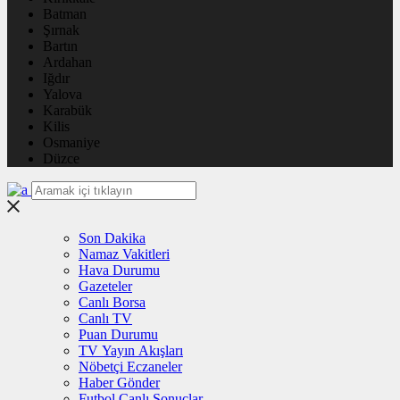
Batman
Şırnak
Bartın
Ardahan
Iğdır
Yalova
Karabük
Kilis
Osmaniye
Düzce
Son Dakika
Namaz Vakitleri
Hava Durumu
Gazeteler
Canlı Borsa
Canlı TV
Puan Durumu
TV Yayın Akışları
Nöbetçi Eczaneler
Haber Gönder
Futbol Canlı Sonuçlar