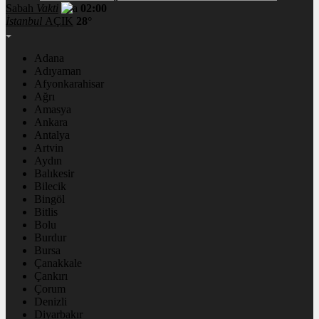
Sabah
Vakti
02:00
İstanbul
AÇIK
28°
Adana
Adıyaman
Afyonkarahisar
Ağrı
Amasya
Ankara
Antalya
Artvin
Aydın
Balıkesir
Bilecik
Bingöl
Bitlis
Bolu
Burdur
Bursa
Çanakkale
Çankırı
Çorum
Denizli
Diyarbakır