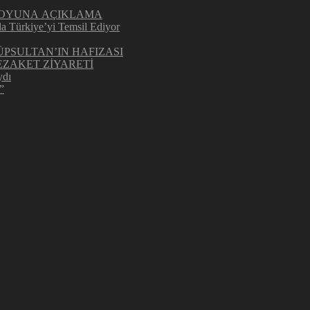
UOYUNA AÇIKLAMA
la Türkiye’yi Temsil Ediyor
ÜPSULTAN’IN HAFIZASI
ZAKET ZİYARETİ
ydı
”