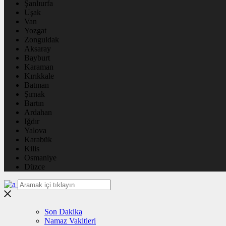
Şanlıurfa
Uşak
Van
Yozgat
Zonguldak
Aksaray
Bayburt
Karaman
Kırıkkale
Batman
Şırnak
Bartın
Ardahan
Iğdır
Yalova
Karabük
Kilis
Osmaniye
Düzce
Son Dakika
Namaz Vakitleri