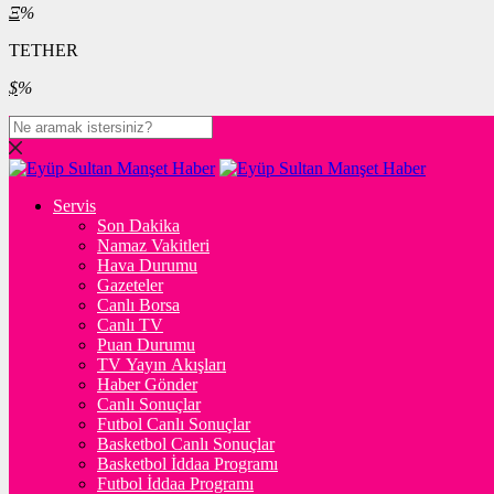
Ξ
%
TETHER
$
%
Servis
Son Dakika
Namaz Vakitleri
Hava Durumu
Gazeteler
Canlı Borsa
Canlı TV
Puan Durumu
TV Yayın Akışları
Haber Gönder
Canlı Sonuçlar
Futbol Canlı Sonuçlar
Basketbol Canlı Sonuçlar
Basketbol İddaa Programı
Futbol İddaa Programı