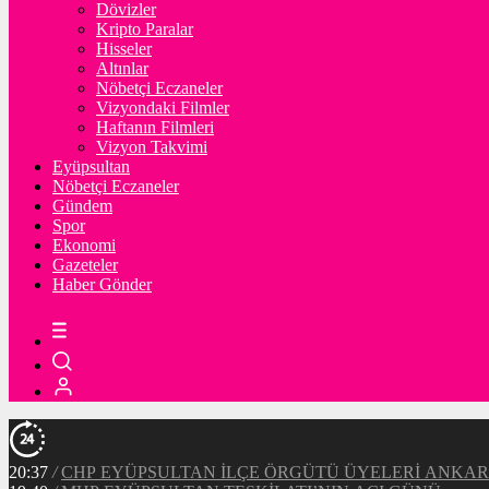
Dövizler
Kripto Paralar
Hisseler
Altınlar
Nöbetçi Eczaneler
Vizyondaki Filmler
Haftanın Filmleri
Vizyon Takvimi
Eyüpsultan
Nöbetçi Eczaneler
Gündem
Spor
Ekonomi
Gazeteler
Haber Gönder
20:37
/
CHP EYÜPSULTAN İLÇE ÖRGÜTÜ ÜYELERİ ANKA