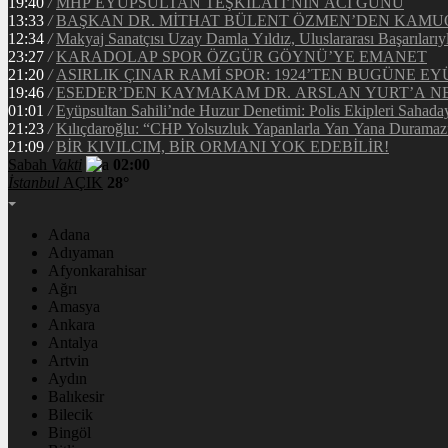
19:40
/
MHP EYÜPSULTAN TEŞKİLATI’NIN ACI GÜNÜ
13:33
/
BAŞKAN DR. MİTHAT BÜLENT ÖZMEN’DEN KAM
12:34
/
Makyaj Sanatçısı Uzay Damla Yıldız, Uluslararası Başarılarıy
23:27
/
KARADOLAP SPOR ÖZGÜR GÖYNÜ’YE EMANET
21:20
/
ASIRLIK ÇINAR RAMİ SPOR: 1924’TEN BUGÜNE EY
19:46
/
ESEDER’DEN KAYMAKAM DR. ARSLAN YURT’A NE
01:01
/
Eyüpsultan Sahili’nde Huzur Denetimi: Polis Ekipleri Sahada
21:23
/
Kılıçdaroğlu: “CHP Yolsuzluk Yapanlarla Yan Yana Duramaz
21:09
/
BİR KIVILCIM, BİR ORMANI YOK EDEBİLİR!
Sabah
Vakti
02:00
İstanbul
AÇIK
28°
Adana
Adıyaman
Afyonkarahisar
Ağrı
Amasya
Ankara
Antalya
Artvin
Aydın
Balıkesir
Bilecik
Bingöl