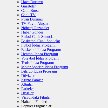
Hava Durumu
Gazeteler
Canlı Borsa
Canlı TV
Puan Durumu
TV Yayın Akışları
Nöbetçi Eczaneler
Haber Gönder
Futbol Canlı Sonuçlar
Basketbol Canlı Sonuçlar
Futbol İddaa Programı
Basketbol İddaa Programı
Hentbol İddaa Programı
Voleybol İddaa Programı
Tenis İddaa Programı
Motor Sporları İddaa Programı
Bilardo İddaa Programı
Dövizler
Kripto Paralar
Altınlar
Pariteler
Hisseler
Vizyondaki Filmler
Haftanın Filmleri
Popüler Fragmanlar