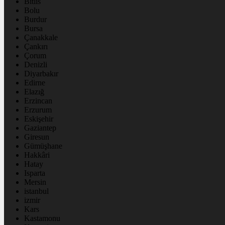
Bitlis
Bolu
Burdur
Bursa
Çanakkale
Çankırı
Çorum
Denizli
Diyarbakır
Edirne
Elazığ
Erzincan
Erzurum
Eskişehir
Gaziantep
Giresun
Gümüşhane
Hakkâri
Hatay
Isparta
Mersin
istanbul
izmir
Kars
Kastamonu