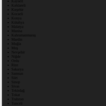
Kayseri
Kırklareli
Kırşehir
Kocaeli
Konya
Kütahya
Malatya
Manisa
Kahramanmaraş
Mardin
Muğla
Muş
Nevşehir
Niğde
Ordu
Rize
Sakarya
Samsun
Siirt
Sinop
Sivas
Tekirdağ
Tokat
Trabzon
Tunceli