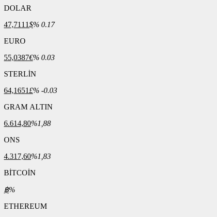
DOLAR
47,7111
$
% 0.17
EURO
55,0387
€
% 0.03
STERLİN
64,1651
£
% -0.03
GRAM ALTIN
6.614,80
%1,88
ONS
4.317,60
%1,83
BİTCOİN
฿
%
ETHEREUM