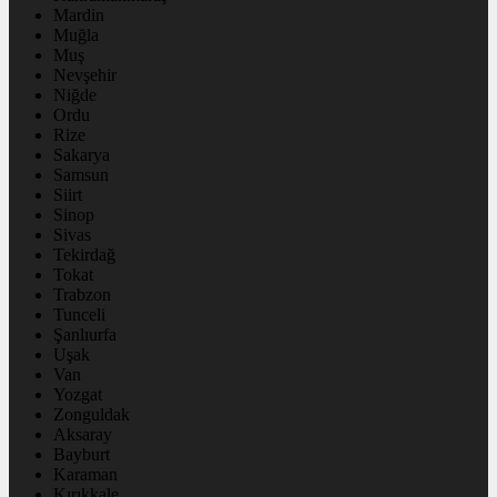
Mardin
Muğla
Muş
Nevşehir
Niğde
Ordu
Rize
Sakarya
Samsun
Siirt
Sinop
Sivas
Tekirdağ
Tokat
Trabzon
Tunceli
Şanlıurfa
Uşak
Van
Yozgat
Zonguldak
Aksaray
Bayburt
Karaman
Kırıkkale