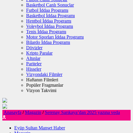
Basketbol Canlı Sonuçlar
Futbol İddaa Programı
Basketbol İddaa Programı
Hentbol İddaa Programı
Voleybol İddaa Programı
Tenis İddaa Programı
Motor Sporları İddaa Programı
Bilardo İddaa Programı
Dövizler
Kripto Paralar
Altınlar
Pariteler
Hisseler
Vizyondaki Filmler
Haftanın Filmleri
Popüler Fragmanlar
Vizyon Takvimi
Anasayfa
/
Magazin
/
Serenay Sarıkaya’dan 2025 yazına veda
Eyüp Sultan Manşet Haber