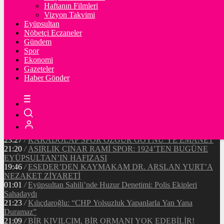
Ξ
%
Haftanın Filmleri
Vizyon Takvimi
TETHER
Eyüpsultan
Nöbetçi Eczaneler
$
%
Gündem
Spor
Ekonomi
Gazeteler
20:37
/
CHP EYÜPSULTAN İLÇE ÖRGÜTÜ ÜYELERİ
Haber Gönder
ANKARA’DA TEMASLARDA BULUNDU
19:40
/
MHP EYÜPSULTAN TEŞKİLATI’NIN ACI GÜNÜ
13:33
/
BAŞKAN DR. MİTHAT BÜLENT ÖZMEN’DEN
KAMUOYUNA AÇIKLAMA
12:34
/
Makyaj Sanatçısı Uzay Damla Yıldız, Uluslararası
Başarılarıyla Türkiye’yi Temsil Ediyor
23:27
/
KARADOLAP SPOR ÖZGÜR GÖYNÜ’YE EMANET
21:20
/
ASIRLIK ÇINAR RAMİ SPOR: 1924’TEN BUGÜNE
EYÜPSULTAN’IN HAFIZASI
19:46
/
ESEDER’DEN KAYMAKAM DR. ARSLAN YURT’A
NEZAKET ZİYARETİ
01:01
/
Eyüpsultan Sahili’nde Huzur Denetimi: Polis Ekipleri
Sahadaydı
21:23
/
Kılıçdaroğlu: “CHP Yolsuzluk Yapanlarla Yan Yana
Duramaz”
21:09
/
BİR KIVILCIM, BİR ORMANI YOK EDEBİLİR!