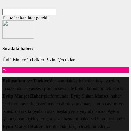
En az 10 karakter gerekli
Sıradaki haber:
Ünlü isimler: Tebrikler Bizim Çocuklar
Eyüpsultan
ve
Türkiye
'den son dakika haberler, köşe yazıları,
magazinden siyasete, spordan seyahate bütün konuların tek adresi
Eyüp Manşet Haber
platformunda; Eyüp Sultan Manşet haber
içerikleri kaynak gösterilmeden alıntı yapılamaz, kanuna aykırı ve
izinsiz olarak kopyalanamaz, başka yerde yayınlanamaz. Aykırı
işlem yapan kişi/kişiler için yasal başvuru hakkı saklı tutulmaktadır.
Eyüp Manşet Haber
'i tercih ettiğiniz için teşekkür ederiz.