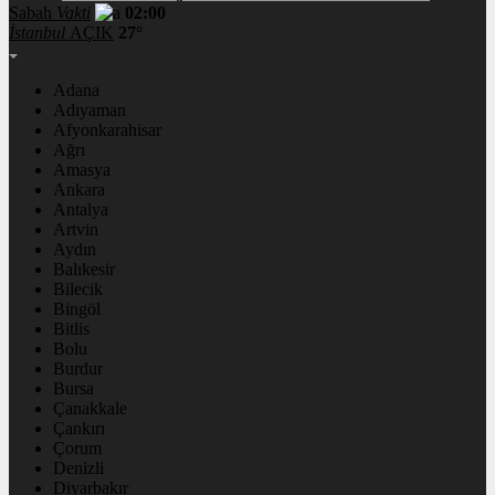
Sabah
Vakti
02:00
İstanbul
AÇIK
27°
Adana
Adıyaman
Afyonkarahisar
Ağrı
Amasya
Ankara
Antalya
Artvin
Aydın
Balıkesir
Bilecik
Bingöl
Bitlis
Bolu
Burdur
Bursa
Çanakkale
Çankırı
Çorum
Denizli
Diyarbakır