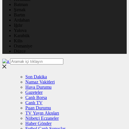
Batman
Şırnak
Bartın
Ardahan
Iğdır
Yalova
Karabük
Kilis
Osmaniye
Düzce
Son Dakika
Namaz Vakitleri
Hava Durumu
Gazeteler
Canlı Borsa
Canlı TV
Puan Durumu
TV Yayın Akışları
Nöbetçi Eczaneler
Haber Gönder
Futbol Canlı Sonuçlar