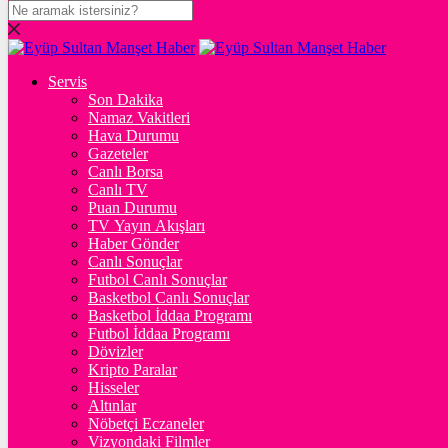
DOLAR
47,7081
$
% 0.17
Servis
EURO
Son Dakika
Namaz Vakitleri
55,2483
€
% 0.42
Hava Durumu
STERLİN
Gazeteler
Canlı Borsa
64,4821
£
% 0.47
Canlı TV
Puan Durumu
GRAM ALTIN
TV Yayın Akışları
Haber Gönder
6.669,66
%2,73
Canlı Sonuçlar
Futbol Canlı Sonuçlar
ONS
Basketbol Canlı Sonuçlar
Basketbol İddaa Programı
4.355,08
%2,71
Futbol İddaa Programı
Dövizler
BİTCOİN
Kripto Paralar
Hisseler
฿
%
Altınlar
Nöbetçi Eczaneler
ETHEREUM
Vizyondaki Filmler