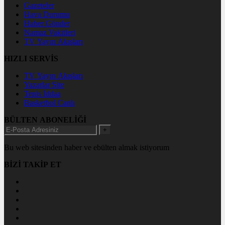
Gazeteler
Hava Durumu
Haber Gönder
Namaz Vakitleri
TV Yayın Akışları
HIZLI SERVİS
TV Yayın Akışları
Yazarlar Site
Tenis İddaa
Basketbol Canlı
BÜLTEN ABONELİĞİ
+
Bu web sitesinden haber ve ebülten almak istiyorum
BİZİ TAKİP ET