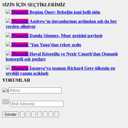
SİZİN İÇİN SEÇTİKLERİMİZ
Magazin
Begüm Öner: Bebeğin ismi belli oldu
Magazin
Andrew’ın ünvanlarının ardından adı da her
yerden siliniyor
Magazin
Damla Sönmez, Mısır gezisini paylaştı
Magazin
‘Yan Yana’dan rekor açılış
Magazin
Hayal Köseoğlu ve Nezir Çınarlı’dan Osmanlı
konseptli aşk pozları
Magazin
İspanya’ya taşınan Richard Gere ülkenin en
sevdiği yanını açıkladı
YORUMLAR
Gönder