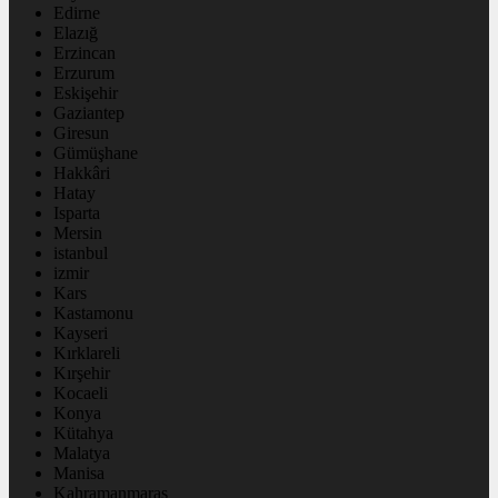
Edirne
Elazığ
Erzincan
Erzurum
Eskişehir
Gaziantep
Giresun
Gümüşhane
Hakkâri
Hatay
Isparta
Mersin
istanbul
izmir
Kars
Kastamonu
Kayseri
Kırklareli
Kırşehir
Kocaeli
Konya
Kütahya
Malatya
Manisa
Kahramanmaraş