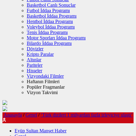
Basketbol Canlı Sonuçlar
Futbol İddaa Programı
Basketbol İddaa Programı
Hentbol İddaa Programı
Voleybol İddaa Programı
Tenis İddaa Programı
Motor Sporları İddaa Programı
Bilardo İddaa Programı
Dövizler
Kripto Paralar
Altınlar
Pariteler
Hisseler
Vizyondaki Filmler
Haftanın Filmleri
Popüler Fragmanlar
Vizyon Takvimi
Anasayfa
/
Genel
/
‘Türk dizileri 1 milyardan fazla izleyiciye ulaştı’
Eyüp Sultan Manşet Haber