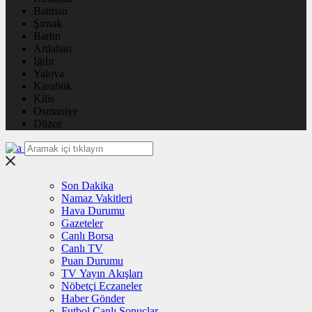
Batman
Şırnak
Bartın
Ardahan
Iğdır
Yalova
Karabük
Kilis
Osmaniye
Düzce
Son Dakika
Namaz Vakitleri
Hava Durumu
Gazeteler
Canlı Borsa
Canlı TV
Puan Durumu
TV Yayın Akışları
Nöbetçi Eczaneler
Haber Gönder
Futbol Canlı Sonuçlar