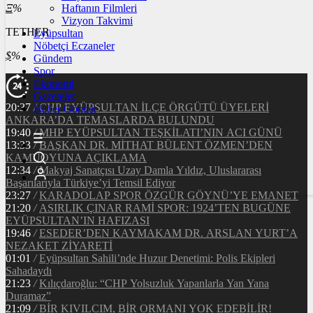
Ξ
%
Haftanın Filmleri
Vizyon Takvimi
TETHER
Eyüpsultan
Nöbetçi Eczaneler
$
%
Gündem
Spor
Ekonomi
Gazeteler
20:37
/
CHP EYÜPSULTAN İLÇE ÖRGÜTÜ ÜYELERİ
Haber Gönder
ANKARA’DA TEMASLARDA BULUNDU
19:40
/
MHP EYÜPSULTAN TEŞKİLATI’NIN ACI GÜNÜ
13:33
/
BAŞKAN DR. MİTHAT BÜLENT ÖZMEN’DEN
KAMUOYUNA AÇIKLAMA
12:34
/
Makyaj Sanatçısı Uzay Damla Yıldız, Uluslararası
Başarılarıyla Türkiye’yi Temsil Ediyor
23:27
/
KARADOLAP SPOR ÖZGÜR GÖYNÜ’YE EMANET
21:20
/
ASIRLIK ÇINAR RAMİ SPOR: 1924’TEN BUGÜNE
EYÜPSULTAN’IN HAFIZASI
19:46
/
ESEDER’DEN KAYMAKAM DR. ARSLAN YURT’A
NEZAKET ZİYARETİ
01:01
/
Eyüpsultan Sahili’nde Huzur Denetimi: Polis Ekipleri
Sahadaydı
21:23
/
Kılıçdaroğlu: “CHP Yolsuzluk Yapanlarla Yan Yana
Duramaz”
21:09
/
BİR KIVILCIM, BİR ORMANI YOK EDEBİLİR!