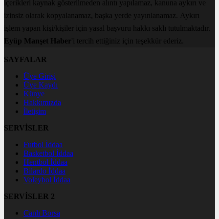
içerikleri kaynak gösterilmeden alıntı yapılamaz, kanuna aykırı ve
izinsiz olarak kopyalanamaz, başka yerde yayınlanamaz. Aykırı
işlem yapan kişi/kişiler için yasal başvuru hakkı saklı tutulmaktadır.
Eyüp Manşet Haber
'i tercih ettiğiniz için teşekkür ederiz.
SAYFALAR
Üye Girişi
Üye Kaydı
Künye
Hakkımızda
İletişim
SERVİSLER
Futbol İddaa
Basketbol İddaa
Hentbol İddaa
Bilardo İddaa
Voleybol İddaa
SERVİSLER 2
Canlı Borsa