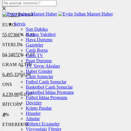
DOLAR
47,7217
$
% 0.04
Servis
EURO
Son Dakika
Namaz Vakitleri
55,0736
€
% -0.15
Hava Durumu
STERLİN
Gazeteler
Canlı Borsa
64,3407
£
% -0.07
Canlı TV
Puan Durumu
GRAM ALTIN
TV Yayın Akışları
Haber Gönder
6.495,33
%0,04
Canlı Sonuçlar
Futbol Canlı Sonuçlar
ONS
Basketbol Canlı Sonuçlar
Basketbol İddaa Programı
4.239,98
%-0,17
Futbol İddaa Programı
Dövizler
BİTCOİN
Kripto Paralar
Hisseler
฿
%
Altınlar
Nöbetçi Eczaneler
ETHEREUM
Vizyondaki Filmler