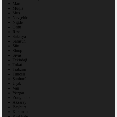
Mardin
Muğla
Muş
Nevşehir
Niğde
Ordu
Rize
Sakarya
Samsun
Siirt
Sinop
Sivas
Tekirdağ
Tokat
Trabzon
Tunceli
Şanlıurfa
Uşak
Van
Yozgat
Zonguldak
Aksaray
Bayburt
Karaman
Kırıkkale