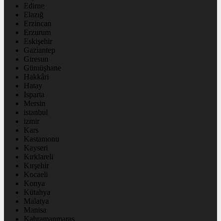
Edirne
Elazığ
Erzincan
Erzurum
Eskişehir
Gaziantep
Giresun
Gümüşhane
Hakkâri
Hatay
Isparta
Mersin
istanbul
izmir
Kars
Kastamonu
Kayseri
Kırklareli
Kırşehir
Kocaeli
Konya
Kütahya
Malatya
Manisa
Kahramanmaraş