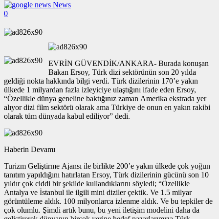
News
0
EVRİN GÜVENDİK/ANKARA- Burada konuşan
Bakan Ersoy, Türk dizi sektörünün son 20 yılda
geldiği nokta hakkında bilgi verdi. Türk dizilerinin 170’e yakın
ülkede 1 milyardan fazla izleyiciye ulaştığını ifade eden Ersoy,
“Özellikle dünya geneline baktığınız zaman Amerika ekstrada yer
alıyor dizi film sektörü olarak ama Türkiye de onun en yakın rakibi
olarak tüm dünyada kabul ediliyor” dedi.
Haberin Devamı
Turizm Geliştirme Ajansı ile birlikte 200’e yakın ülkede çok yoğun
tanıtım yapıldığını hatırlatan Ersoy, Türk dizilerinin gücünü son 10
yıldır çok ciddi bir şekilde kullandıklarını söyledi; “Özellikle
Antalya ve İstanbul ile ilgili mini diziler çektik. Ve 1.5 milyar
görüntüleme aldık. 100 milyonlarca izlenme aldık. Ve bu tepkiler de
çok olumlu. Şimdi artık bunu, bu yeni iletişim modelini daha da
geliştirerek dünyanın birçok yerine hedef pazarlarımıza Türk