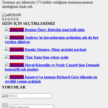
Temmuz ayı itibarıyla 173 kültür varlığının restorasyonunun
sürdüğünü ifade etti.
0
0
0
0
0
0
SİZİN İÇİN SEÇTİKLERİMİZ
Magazin
Begüm Öner: Bebeğin ismi belli oldu
Magazin
Andrew’ın ünvanlarının ardından adı da her
yerden siliniyor
Magazin
Damla Sönmez, Mısır gezisini paylaştı
Magazin
‘Yan Yana’dan rekor açılış
Magazin
Hayal Köseoğlu ve Nezir Çınarlı’dan Osmanlı
konseptli aşk pozları
Magazin
İspanya’ya taşınan Richard Gere ülkenin en
sevdiği yanını açıkladı
YORUMLAR