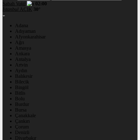
Sabah
Vakti
02:00
İstanbul
AÇIK
30°
Adana
Adıyaman
Afyonkarahisar
Ağrı
Amasya
Ankara
Antalya
Artvin
Aydın
Balıkesir
Bilecik
Bingöl
Bitlis
Bolu
Burdur
Bursa
Çanakkale
Çankırı
Çorum
Denizli
Diyarbakır