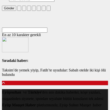
Gönder
En az 10 karakter gerekli
Sıradaki haber:
Taksim’de yemek yiyip, Fatih’te uyudular: Sabah otelde iki kişi ölü
bulundu
Eyüpsultan
ve
Türkiye
'den son dakika haberler, köşe yazıları,
magazinden siyasete, spordan seyahate bütün konuların tek adresi
Eyüp Manşet Haber
platformunda; Eyüp Sultan Manşet haber