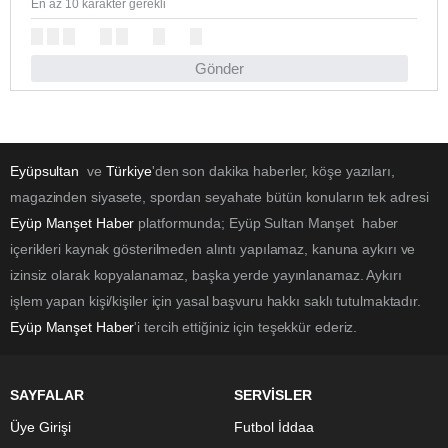
En az 10 karakter gerekli
Gönder
Eyüpsultan
ve
Türkiye
'den son dakika haberler, köşe yazıları,
magazinden siyasete, spordan seyahate bütün konuların tek adresi
Eyüp Manşet Haber
platformunda; Eyüp Sultan Manşet haber
içerikleri kaynak gösterilmeden alıntı yapılamaz, kanuna aykırı ve
izinsiz olarak kopyalanamaz, başka yerde yayınlanamaz. Aykırı
işlem yapan kişi/kişiler için yasal başvuru hakkı saklı tutulmaktadır.
Eyüp Manşet Haber
'i tercih ettiğiniz için teşekkür ederiz.
SAYFALAR
SERVİSLER
Üye Girişi
Futbol İddaa