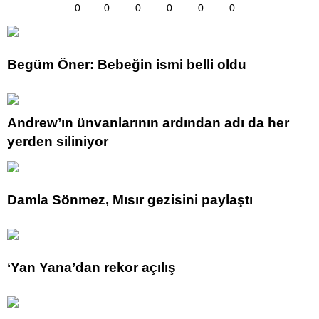
0
0
0
0
0
0
Begüm Öner: Bebeğin ismi belli oldu
Andrew’ın ünvanlarının ardından adı da her
yerden siliniyor
Damla Sönmez, Mısır gezisini paylaştı
‘Yan Yana’dan rekor açılış