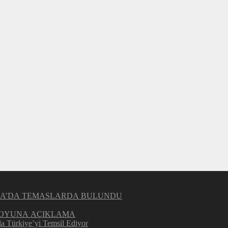
RA’DA TEMASLARDA BULUNDU
UOYUNA AÇIKLAMA
la Türkiye’yi Temsil Ediyor