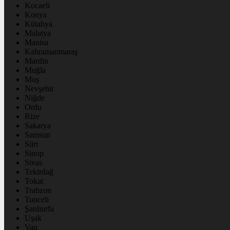
Kocaeli
Konya
Kütahya
Malatya
Manisa
Kahramanmaraş
Mardin
Muğla
Muş
Nevşehir
Niğde
Ordu
Rize
Sakarya
Samsun
Siirt
Sinop
Sivas
Tekirdağ
Tokat
Trabzon
Tunceli
Şanlıurfa
Uşak
Van