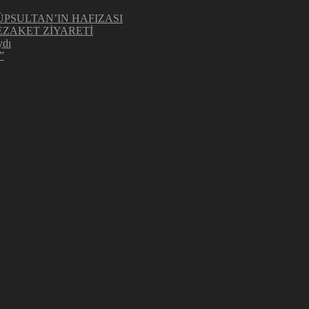
ÜPSULTAN’IN HAFIZASI
ZAKET ZİYARETİ
ydı
”