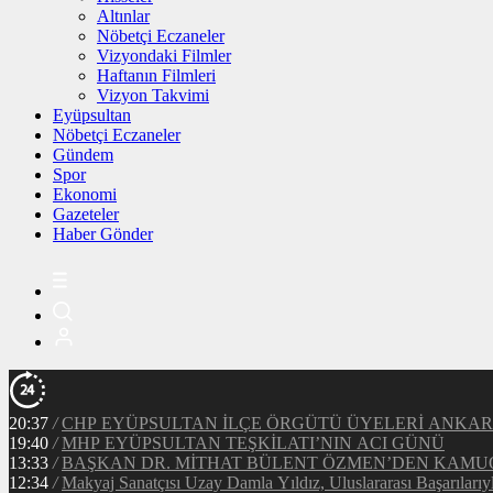
Altınlar
Nöbetçi Eczaneler
Vizyondaki Filmler
Haftanın Filmleri
Vizyon Takvimi
Eyüpsultan
Nöbetçi Eczaneler
Gündem
Spor
Ekonomi
Gazeteler
Haber Gönder
20:37
/
CHP EYÜPSULTAN İLÇE ÖRGÜTÜ ÜYELERİ ANKA
19:40
/
MHP EYÜPSULTAN TEŞKİLATI’NIN ACI GÜNÜ
13:33
/
BAŞKAN DR. MİTHAT BÜLENT ÖZMEN’DEN KAM
12:34
/
Makyaj Sanatçısı Uzay Damla Yıldız, Uluslararası Başarılarıy