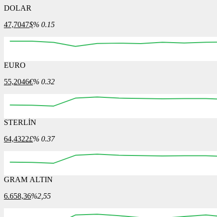
DOLAR
47,7047
$
% 0.15
EURO
55,2046
€
% 0.32
STERLİN
64,4322
£
% 0.37
GRAM ALTIN
6.658,36
%2,55