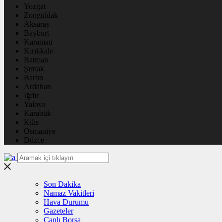
Yozgat
Zonguldak
Aksaray
Bayburt
Karaman
Kırıkkale
Batman
Şırnak
Bartın
Ardahan
Iğdır
Yalova
Karabük
Kilis
Osmaniye
Düzce
Son Dakika
Namaz Vakitleri
Hava Durumu
Gazeteler
Canlı Borsa