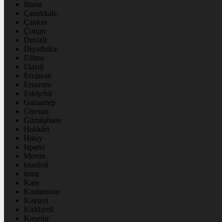
Bursa
Çanakkale
Çankırı
Çorum
Denizli
Diyarbakır
Edirne
Elazığ
Erzincan
Erzurum
Eskişehir
Gaziantep
Giresun
Gümüşhane
Hakkâri
Hatay
Isparta
Mersin
istanbul
izmir
Kars
Kastamonu
Kayseri
Kırklareli
Kırşehir