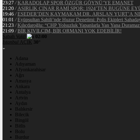
23:27
/
KARADOLAP SPOR ÖZGÜR GÖYNÜ’YE EMANET
21:20
/
ASIRLIK ÇINAR RAMİ SPOR: 1924’TEN BUGÜNE EY
19:46
/
ESEDER’DEN KAYMAKAM DR. ARSLAN YURT’A NE
01:01
/
Eyüpsultan Sahili’nde Huzur Denetimi: Polis Ekipleri Sahada
21:23
/
Kılıçdaroğlu: “CHP Yolsuzluk Yapanlarla Yan Yana Duramaz
21:09
/
BİR KIVILCIM, BİR ORMANI YOK EDEBİLİR!
Sabah
Vakti
02:00
İstanbul
AÇIK
30°
Adana
Adıyaman
Afyonkarahisar
Ağrı
Amasya
Ankara
Antalya
Artvin
Aydın
Balıkesir
Bilecik
Bingöl
Bitlis
Bolu
Burdur