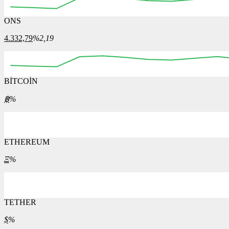
ONS
4.332,79
%2,19
BİTCOİN
฿
%
ETHEREUM
Ξ
%
TETHER
$
%