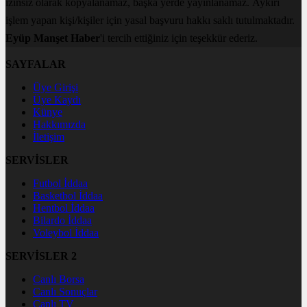
izinsiz olarak kopyalanamaz, başka yerde yayınlanamaz. Aykırı
işlem yapan kişi/kişiler için yasal başvuru hakkı saklı tutulmaktadır.
Eyüp Manşet Haber
'i tercih ettiğiniz için teşekkür ederiz.
SAYFALAR
Üye Girişi
Üye Kaydı
Künye
Hakkımızda
İletişim
SERVİSLER
Futbol İddaa
Basketbol İddaa
Hentbol İddaa
Bilardo İddaa
Voleybol İddaa
SERVİSLER 2
Canlı Borsa
Canlı Sonuçlar
Canlı TV