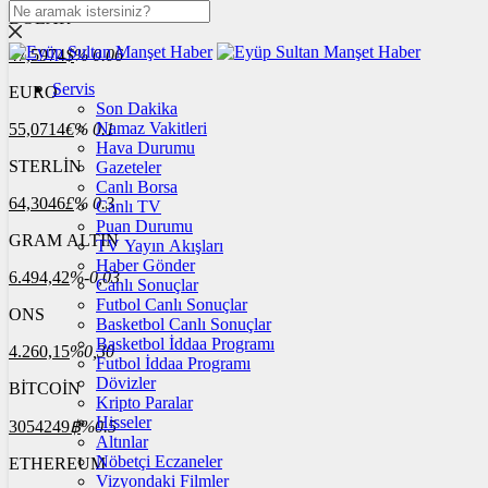
DOLAR
47,5974
$
% 0.06
Servis
EURO
Son Dakika
Namaz Vakitleri
55,0714
€
% 0.1
Hava Durumu
STERLİN
Gazeteler
Canlı Borsa
64,3046
£
% 0.3
Canlı TV
Puan Durumu
GRAM ALTIN
TV Yayın Akışları
Haber Gönder
6.494,42
%-0,03
Canlı Sonuçlar
Futbol Canlı Sonuçlar
ONS
Basketbol Canlı Sonuçlar
Basketbol İddaa Programı
4.260,15
%0,30
Futbol İddaa Programı
Dövizler
BİTCOİN
Kripto Paralar
Hisseler
3054249
฿
%0.5
Altınlar
Nöbetçi Eczaneler
ETHEREUM
Vizyondaki Filmler