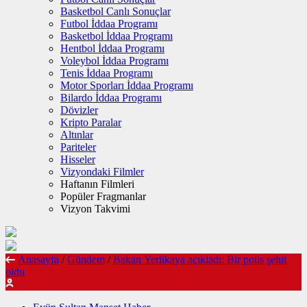
Basketbol Canlı Sonuçlar
Futbol İddaa Programı
Basketbol İddaa Programı
Hentbol İddaa Programı
Voleybol İddaa Programı
Tenis İddaa Programı
Motor Sporları İddaa Programı
Bilardo İddaa Programı
Dövizler
Kripto Paralar
Altınlar
Pariteler
Hisseler
Vizyondaki Filmler
Haftanın Filmleri
Popüler Fragmanlar
Vizyon Takvimi
Anasayfa
/
Gündem
/
Bakan Yerlikaya açıkladı: Bir polis şehit
oldu