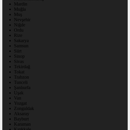
Mardin
Muğla
Muş
Nevşehir
Niğde
Ordu
Rize
Sakarya
Samsun
Siirt
Sinop
Sivas
Tekirdağ
Tokat
Trabzon
Tunceli
Şanlıurfa
Uşak
Van
Yozgat
Zonguldak
Aksaray
Bayburt
Karaman
Kırıkkale