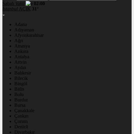
Sabah
Vakti
02:00
İstanbul
AÇIK
31°
Adana
Adıyaman
Afyonkarahisar
Ağrı
Amasya
Ankara
Antalya
Artvin
Aydın
Balıkesir
Bilecik
Bingöl
Bitlis
Bolu
Burdur
Bursa
Çanakkale
Çankırı
Çorum
Denizli
Diyarbakır