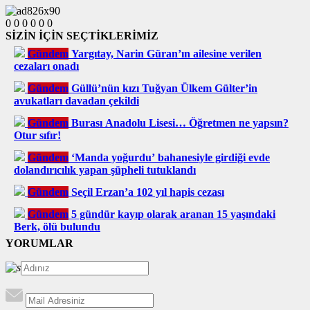
0
0
0
0
0
0
SİZİN İÇİN SEÇTİKLERİMİZ
Gündem
Yargıtay, Narin Güran’ın ailesine verilen
cezaları onadı
Gündem
Güllü’nün kızı Tuğyan Ülkem Gülter’in
avukatları davadan çekildi
Gündem
Burası Anadolu Lisesi… Öğretmen ne yapsın?
Otur sıfır!
Gündem
‘Manda yoğurdu’ bahanesiyle girdiği evde
dolandırıcılık yapan şüpheli tutuklandı
Gündem
Seçil Erzan’a 102 yıl hapis cezası
Gündem
5 gündür kayıp olarak aranan 15 yaşındaki
Berk, ölü bulundu
YORUMLAR