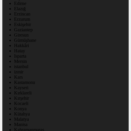
Edirne
Elazığ
Erzincan
Erzurum
Eskişehir
Gaziantep
Giresun
Gümüşhane
Hakkâri
Hatay
Isparta
Mersin
istanbul
izmir
Kars
Kastamonu
Kayseri
Kırklareli
Kırşehir
Kocaeli
Konya
Kütahya
Malatya
Manisa
Kahramanmaraş