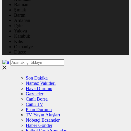
Batman
Şırnak
Bartın
Ardahan
Iğdır
Yalova
Karabük
Kilis
Osmaniye
Düzce
Son Dakika
Namaz Vakitleri
Hava Durumu
Gazeteler
Canlı Borsa
Canlı TV
Puan Durumu
TV Yayın Akışları
Nöbetçi Eczaneler
Haber Gönder
Futbol Canlı Sonuçlar