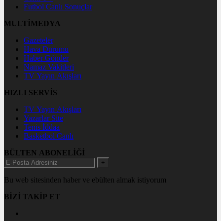
Futbol Canlı Sonuçlar
MULTİMEDYA
Gazeteler
Hava Durumu
Haber Gönder
Namaz Vakitleri
TV Yayın Akışları
HIZLI SERVİS
TV Yayın Akışları
Yazarlar Site
Tenis İddaa
Basketbol Canlı
BÜLTEN ABONELİĞİ
+
Bu web sitesinden haber ve ebülten almak istiyorum
BİZİ TAKİP ET