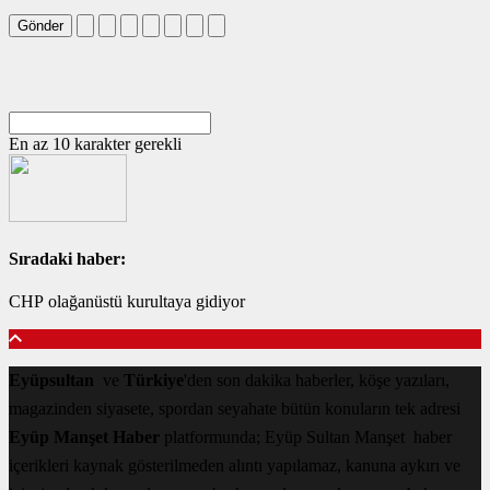
Gönder
En az 10 karakter gerekli
Sıradaki haber:
CHP olağanüstü kurultaya gidiyor
Eyüpsultan
ve
Türkiye
'den son dakika haberler, köşe yazıları,
magazinden siyasete, spordan seyahate bütün konuların tek adresi
Eyüp Manşet Haber
platformunda; Eyüp Sultan Manşet haber
içerikleri kaynak gösterilmeden alıntı yapılamaz, kanuna aykırı ve