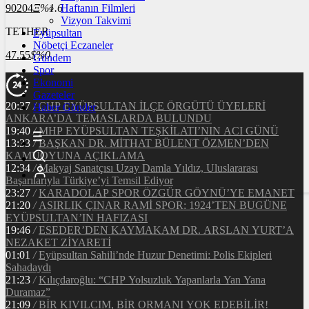
90204
Ξ
%1.6
Haftanın Filmleri
Vizyon Takvimi
TETHER
Eyüpsultan
Nöbetçi Eczaneler
47.55
$
%0
Gündem
Spor
Ekonomi
Gazeteler
20:37
/
CHP EYÜPSULTAN İLÇE ÖRGÜTÜ ÜYELERİ
Haber Gönder
ANKARA’DA TEMASLARDA BULUNDU
19:40
/
MHP EYÜPSULTAN TEŞKİLATI’NIN ACI GÜNÜ
13:33
/
BAŞKAN DR. MİTHAT BÜLENT ÖZMEN’DEN
KAMUOYUNA AÇIKLAMA
12:34
/
Makyaj Sanatçısı Uzay Damla Yıldız, Uluslararası
Başarılarıyla Türkiye’yi Temsil Ediyor
23:27
/
KARADOLAP SPOR ÖZGÜR GÖYNÜ’YE EMANET
21:20
/
ASIRLIK ÇINAR RAMİ SPOR: 1924’TEN BUGÜNE
EYÜPSULTAN’IN HAFIZASI
19:46
/
ESEDER’DEN KAYMAKAM DR. ARSLAN YURT’A
NEZAKET ZİYARETİ
01:01
/
Eyüpsultan Sahili’nde Huzur Denetimi: Polis Ekipleri
Sahadaydı
21:23
/
Kılıçdaroğlu: “CHP Yolsuzluk Yapanlarla Yan Yana
Duramaz”
21:09
/
BİR KIVILCIM, BİR ORMANI YOK EDEBİLİR!