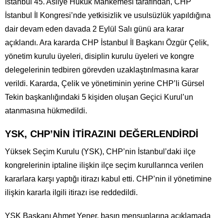
İstanbul 45. Asliye Hukuk Mahkemesi tarafından, CHP
İstanbul İl Kongresi’nde yetkisizlik ve usulsüzlük yapıldığına
dair devam eden davada 2 Eylül Salı günü ara karar
açıklandı. Ara kararda CHP İstanbul İl Başkanı Özgür Çelik,
yönetim kurulu üyeleri, disiplin kurulu üyeleri ve kongre
delegelerinin tedbiren görevden uzaklaştırılmasına karar
verildi. Kararda, Çelik ve yönetiminin yerine CHP’li Gürsel
Tekin başkanlığındaki 5 kişiden oluşan Geçici Kurul’un
atanmasına hükmedildi.
YSK, CHP’NİN İTİRAZINI DEĞERLENDİRDİ
Yüksek Seçim Kurulu (YSK), CHP’nin İstanbul’daki ilçe
kongrelerinin iptaline ilişkin ilçe seçim kurullarınca verilen
kararlara karşı yaptığı itirazı kabul etti. CHP’nin il yönetimine
ilişkin kararla ilgili itirazı ise reddedildi.
YSK Başkanı Ahmet Yener, basın mensuplarına açıklamada