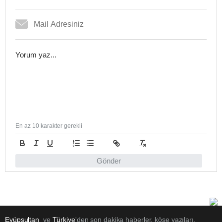
En az 10 karakter gerekli
Gönder
Eyüpsultan
ve
Türkiye
'den son dakika haberler, köşe yazıları,