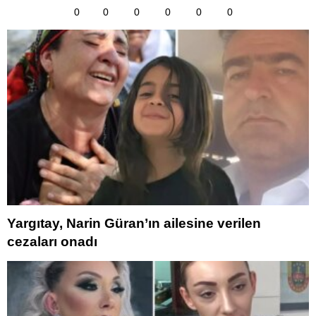
0
0
0
0
0
0
Yargıtay, Narin Güran’ın ailesine verilen
cezaları onadı