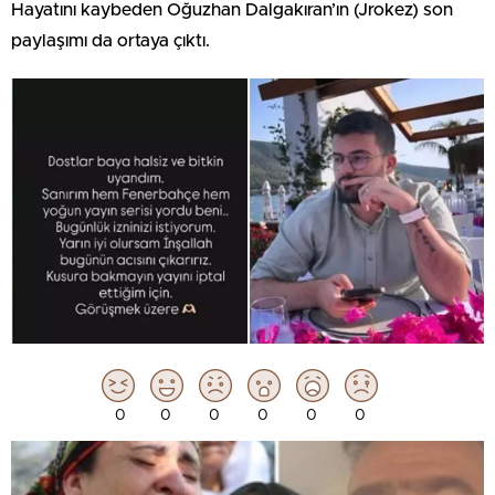
Hayatını kaybeden Oğuzhan Dalgakıran’ın (Jrokez) son
paylaşımı da ortaya çıktı.
0
0
0
0
0
0