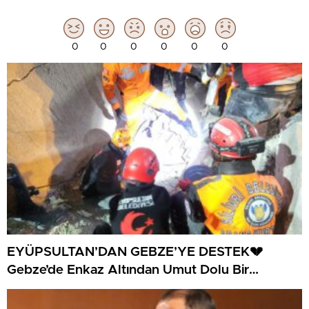
0
0
0
0
0
0
EYÜPSULTAN’DAN GEBZE’YE DESTEK💔
Gebze’de Enkaz Altından Umut Dolu Bir
Kurtuluş