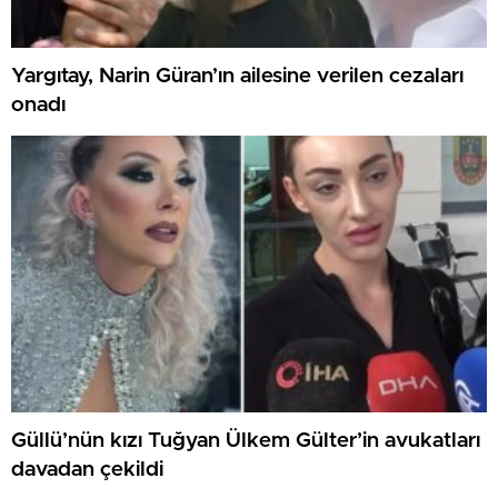
Yargıtay, Narin Güran’ın ailesine verilen cezaları
onadı
Güllü’nün kızı Tuğyan Ülkem Gülter’in avukatları
davadan çekildi