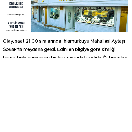
Olay, saat 21.00 sıralarında Ihlamurkuyu Mahallesi Aytaşı
Sokak’ta meydana geldi. Edinilen bilgiye göre kimliği
henüz belirlenemeyen bir kişi, yanındaki satırla Özbekistan
uyruklu olduğu belirlenen kadının boğazını keserek olay
yerinden kaçtı. Çevredekilerin ihbarı üzerine olay yerine
polis ve sağlık ekipleri sevk edildi. Sağlık ekiplerinin olay
yerindeki kontrolünde saldırının hedefi olan kadının
hayatını kaybettiği belirlendi.
Polis ekipleri cinayet sonrası kaçan kişinin yakalanması için
çevrede geniş çaplı çalışma yaptı. Şüphelinin ormanlık
alana kaçtığı yönünde gelen ihbarlar üzerine bölgeye sevk