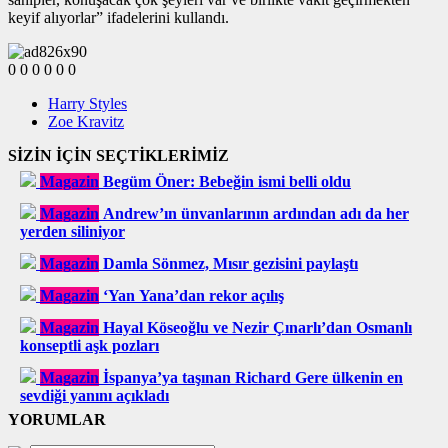
keyif alıyorlar” ifadelerini kullandı.
0
0
0
0
0
0
Harry Styles
Zoe Kravitz
SİZİN İÇİN SEÇTİKLERİMİZ
Magazin
Begüm Öner: Bebeğin ismi belli oldu
Magazin
Andrew’ın ünvanlarının ardından adı da her
yerden siliniyor
Magazin
Damla Sönmez, Mısır gezisini paylaştı
Magazin
‘Yan Yana’dan rekor açılış
Magazin
Hayal Köseoğlu ve Nezir Çınarlı’dan Osmanlı
konseptli aşk pozları
Magazin
İspanya’ya taşınan Richard Gere ülkenin en
sevdiği yanını açıkladı
YORUMLAR