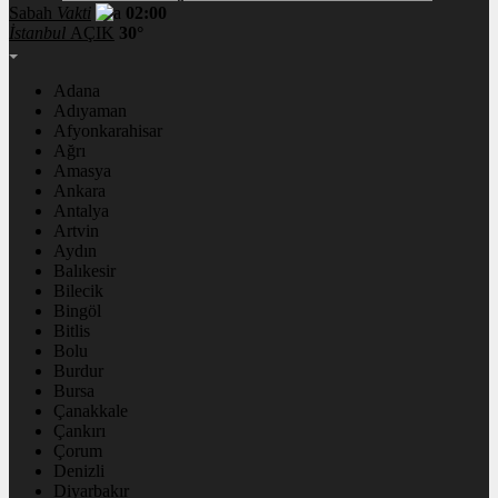
Sabah
Vakti
02:00
İstanbul
AÇIK
30°
Adana
Adıyaman
Afyonkarahisar
Ağrı
Amasya
Ankara
Antalya
Artvin
Aydın
Balıkesir
Bilecik
Bingöl
Bitlis
Bolu
Burdur
Bursa
Çanakkale
Çankırı
Çorum
Denizli
Diyarbakır