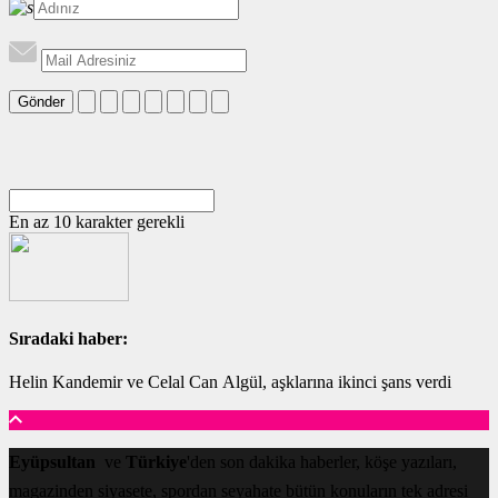
Gönder
En az 10 karakter gerekli
Sıradaki haber:
Helin Kandemir ve Celal Can Algül, aşklarına ikinci şans verdi
Eyüpsultan
ve
Türkiye
'den son dakika haberler, köşe yazıları,
magazinden siyasete, spordan seyahate bütün konuların tek adresi