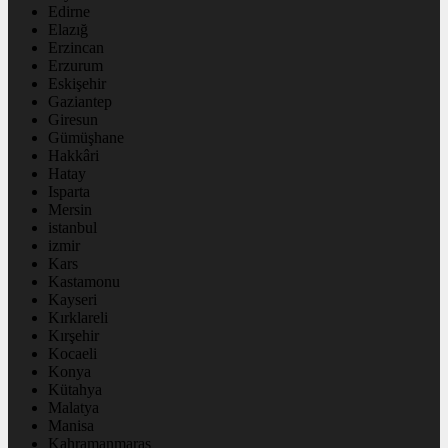
Edirne
Elazığ
Erzincan
Erzurum
Eskişehir
Gaziantep
Giresun
Gümüşhane
Hakkâri
Hatay
Isparta
Mersin
istanbul
izmir
Kars
Kastamonu
Kayseri
Kırklareli
Kırşehir
Kocaeli
Konya
Kütahya
Malatya
Manisa
Kahramanmaraş