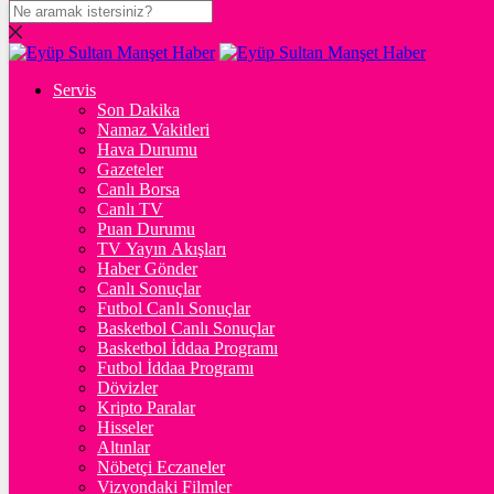
DOLAR
47,7127
$
% 0.16
Servis
EURO
Son Dakika
Namaz Vakitleri
55,0216
€
% -0.02
Hava Durumu
STERLİN
Gazeteler
Canlı Borsa
64,2517
£
% 0.08
Canlı TV
Puan Durumu
GRAM ALTIN
TV Yayın Akışları
Haber Gönder
6.525,17
%0,50
Canlı Sonuçlar
Futbol Canlı Sonuçlar
ONS
Basketbol Canlı Sonuçlar
Basketbol İddaa Programı
4.258,53
%0,44
Futbol İddaa Programı
Dövizler
BİTCOİN
Kripto Paralar
Hisseler
฿
%
Altınlar
Nöbetçi Eczaneler
ETHEREUM
Vizyondaki Filmler