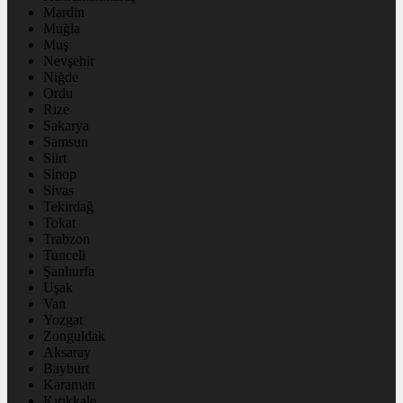
Mardin
Muğla
Muş
Nevşehir
Niğde
Ordu
Rize
Sakarya
Samsun
Siirt
Sinop
Sivas
Tekirdağ
Tokat
Trabzon
Tunceli
Şanlıurfa
Uşak
Van
Yozgat
Zonguldak
Aksaray
Bayburt
Karaman
Kırıkkale