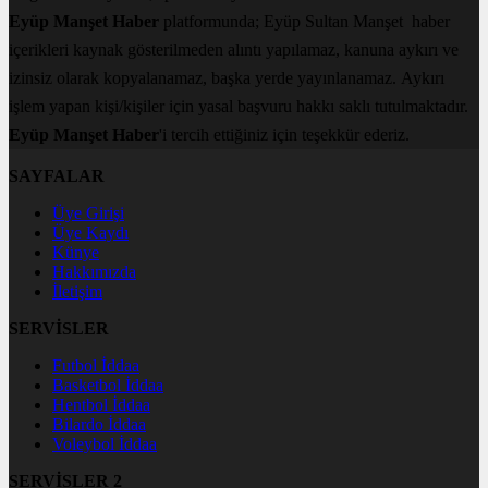
Eyüp Manşet Haber
platformunda; Eyüp Sultan Manşet haber
içerikleri kaynak gösterilmeden alıntı yapılamaz, kanuna aykırı ve
izinsiz olarak kopyalanamaz, başka yerde yayınlanamaz. Aykırı
işlem yapan kişi/kişiler için yasal başvuru hakkı saklı tutulmaktadır.
Eyüp Manşet Haber
'i tercih ettiğiniz için teşekkür ederiz.
SAYFALAR
Üye Girişi
Üye Kaydı
Künye
Hakkımızda
İletişim
SERVİSLER
Futbol İddaa
Basketbol İddaa
Hentbol İddaa
Bilardo İddaa
Voleybol İddaa
SERVİSLER 2