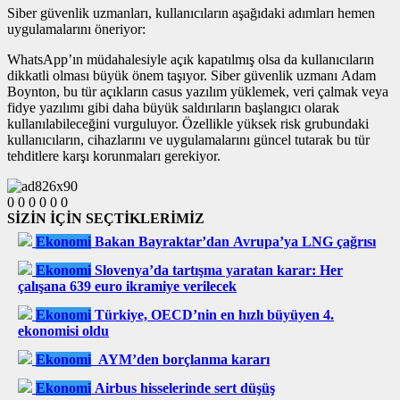
Siber güvenlik uzmanları, kullanıcıların aşağıdaki adımları hemen
uygulamalarını öneriyor:
WhatsApp’ın müdahalesiyle açık kapatılmış olsa da kullanıcıların
dikkatli olması büyük önem taşıyor. Siber güvenlik uzmanı Adam
Boynton, bu tür açıkların casus yazılım yüklemek, veri çalmak veya
fidye yazılımı gibi daha büyük saldırıların başlangıcı olarak
kullanılabileceğini vurguluyor. Özellikle yüksek risk grubundaki
kullanıcıların, cihazlarını ve uygulamalarını güncel tutarak bu tür
tehditlere karşı korunmaları gerekiyor.
0
0
0
0
0
0
SİZİN İÇİN SEÇTİKLERİMİZ
Ekonomi
Bakan Bayraktar’dan Avrupa’ya LNG çağrısı
Ekonomi
Slovenya’da tartışma yaratan karar: Her
çalışana 639 euro ikramiye verilecek
Ekonomi
Türkiye, OECD’nin en hızlı büyüyen 4.
ekonomisi oldu
Ekonomi
AYM’den borçlanma kararı
Ekonomi
Airbus hisselerinde sert düşüş