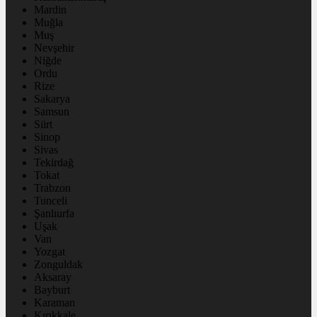
Mardin
Muğla
Muş
Nevşehir
Niğde
Ordu
Rize
Sakarya
Samsun
Siirt
Sinop
Sivas
Tekirdağ
Tokat
Trabzon
Tunceli
Şanlıurfa
Uşak
Van
Yozgat
Zonguldak
Aksaray
Bayburt
Karaman
Kırıkkale