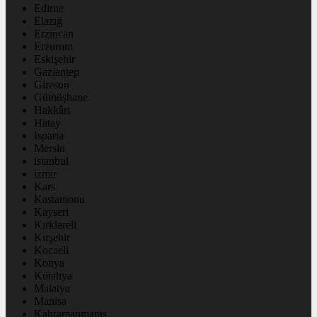
Edirne
Elazığ
Erzincan
Erzurum
Eskişehir
Gaziantep
Giresun
Gümüşhane
Hakkâri
Hatay
Isparta
Mersin
istanbul
izmir
Kars
Kastamonu
Kayseri
Kırklareli
Kırşehir
Kocaeli
Konya
Kütahya
Malatya
Manisa
Kahramanmaraş