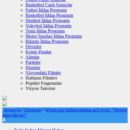
Basketbol Canlı Sonuçlar
Futbol İddaa Programı
Basketbol İddaa Programı
Hentbol İddaa Programı
Voleybol İddaa Programı
Tenis İddaa Programı
Motor Sporları İddaa Programı
Bilardo İddaa Programı
Dövizler
Kripto Paralar
Altınlar
Pariteler
Hisseler
Vizyondaki Filmler
Haftanın Filmleri
Popüler Fragmanlar
Vizyon Takvimi
Anasayfa
/
Ekonomi
/
WhatsApp kullanıcılarına acil uyarı: “Hemen
güncelleyin!”