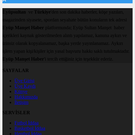
Eyüpsultan
ve
Türkiye
'den son dakika haberler, köşe yazıları,
magazinden siyasete, spordan seyahate bütün konuların tek adresi
Eyüp Manşet Haber
platformunda; Eyüp Sultan Manşet haber
içerikleri kaynak gösterilmeden alıntı yapılamaz, kanuna aykırı ve
izinsiz olarak kopyalanamaz, başka yerde yayınlanamaz. Aykırı
işlem yapan kişi/kişiler için yasal başvuru hakkı saklı tutulmaktadır.
Eyüp Manşet Haber
'i tercih ettiğiniz için teşekkür ederiz.
SAYFALAR
Üye Girişi
Üye Kaydı
Künye
Hakkımızda
İletişim
SERVİSLER
Futbol İddaa
Basketbol İddaa
Hentbol İddaa