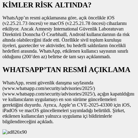
KİMLER RİSK ALTINDA?
WhatsApp’ın resmi açıklamasına göre, açık öncelikle iOS
(v2.25.21.73 öncesi) ve macOS (v2.25.21.78 öncesi) cihazlarını
etkiliyor. Ancak Amnesty International Güvenlik Laboratuvarı
Direktörü Donncha Ó Cearbhaill, Android kullanıcılarının da risk
altında olabileceğini ifade etti. Özellikle sivil toplum kuruluşu
üyeleri, gazeteciler ve aktivistler, bu hedefli saldırıların öncelikli
hedefleri arasında. WhatsApp, etkilenen kullanıcı sayısının sınırlı
olduğunu (200’den az) belirtse de tam sayı açıklanmadı.
WHATSAPP’TAN RESMİ AÇIKLAMA
WhatsApp, resmi güvenlik danışma sayfasında
(www.whatsapp.com/security/advisories/2025/)
(www.whatsapp.com/security/advisories/2025/), açığın kapatıldığını
ve kullanıcıların uygulamayı en son sürüme güncellemeleri
gerektiğini duyurdu. Ayrıca, Apple’ın CVE-2025-43300 için iOS,
iPadOS ve macOS güncellemeleri yayımladığı belirtildi. Şirket,
etkilenen kullanıcıları yalnızca uygulama içi bildirimlerle
bilgilendireceğini açıkladı.