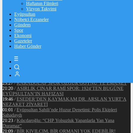
Ξ
%
Haftanın Filmleri
Vizyon Takvimi
TETHER
Eyüpsultan
Nöbetçi Eczaneler
$
%
Gündem
Spor
Ekonomi
Gazeteler
20:37
/
CHP EYÜPSULTAN İLÇE ÖRGÜTÜ ÜYELERİ
Haber Gönder
ANKARA’DA TEMASLARDA BULUNDU
19:40
/
MHP EYÜPSULTAN TEŞKİLATI’NIN ACI GÜNÜ
13:33
/
BAŞKAN DR. MİTHAT BÜLENT ÖZMEN’DEN
KAMUOYUNA AÇIKLAMA
12:34
/
Makyaj Sanatçısı Uzay Damla Yıldız, Uluslararası
Başarılarıyla Türkiye’yi Temsil Ediyor
23:27
/
KARADOLAP SPOR ÖZGÜR GÖYNÜ’YE EMANET
21:20
/
ASIRLIK ÇINAR RAMİ SPOR: 1924’TEN BUGÜNE
EYÜPSULTAN’IN HAFIZASI
19:46
/
ESEDER’DEN KAYMAKAM DR. ARSLAN YURT’A
NEZAKET ZİYARETİ
01:01
/
Eyüpsultan Sahili’nde Huzur Denetimi: Polis Ekipleri
Sahadaydı
21:23
/
Kılıçdaroğlu: “CHP Yolsuzluk Yapanlarla Yan Yana
Duramaz”
21:09
/
BİR KIVILCIM, BİR ORMANI YOK EDEBİLİR!