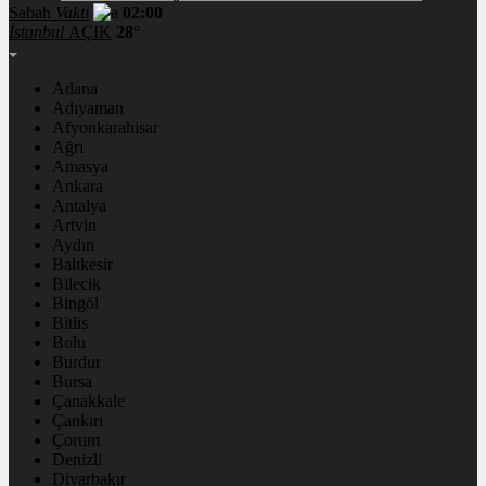
Sabah
Vakti
02:00
İstanbul
AÇIK
28°
Adana
Adıyaman
Afyonkarahisar
Ağrı
Amasya
Ankara
Antalya
Artvin
Aydın
Balıkesir
Bilecik
Bingöl
Bitlis
Bolu
Burdur
Bursa
Çanakkale
Çankırı
Çorum
Denizli
Diyarbakır