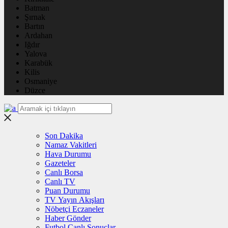
Batman
Şırnak
Bartın
Ardahan
Iğdır
Yalova
Karabük
Kilis
Osmaniye
Düzce
Son Dakika
Namaz Vakitleri
Hava Durumu
Gazeteler
Canlı Borsa
Canlı TV
Puan Durumu
TV Yayın Akışları
Nöbetçi Eczaneler
Haber Gönder
Futbol Canlı Sonuçlar