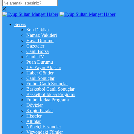
DOLAR
47,7111
$
% 0.16
Servis
EURO
Son Dakika
Namaz Vakitleri
55,0351
€
% 0
Hava Durumu
STERLİN
Gazeteler
Canlı Borsa
64,2587
£
% 0.09
Canlı TV
Puan Durumu
GRAM ALTIN
TV Yayın Akışları
Haber Gönder
6.542,69
%0,77
Canlı Sonuçlar
Futbol Canlı Sonuçlar
ONS
Basketbol Canlı Sonuçlar
Basketbol İddaa Programı
4.265,40
%0,60
Futbol İddaa Programı
Dövizler
BİTCOİN
Kripto Paralar
Hisseler
฿
%
Altınlar
Nöbetçi Eczaneler
ETHEREUM
Vizyondaki Filmler