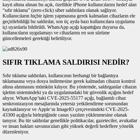
kayıt altına alınan bu açık, özellikle iPhone kullanıcılarını hedef alan
“sıfır tıklama” (zero-click) siber saldırılara olanak sağlıyor.
Kullanıcıların hiçbir işlem yapmasına gerek kalmadan cihazların ele
geçirilebildiği bu saldırılar, son üç ayda bazı kullanıcılara uygulama
içi uyarılarla bildirildi. WhatsApp açığı kapattığını duyursa da,
kullanıcıların uygulamayı ve cihazlarını en son sürüme
güncellemeleri gerektiği belirtiliyor.
SIFIR TIKLAMA SALDIRISI NEDİR?
Sıfır tıklama saldırıları, kullanıcının herhangi bir bağlantıya
tıklamasına veya dosya indirmesine gerek kalmadan cihazın kontrol
altına alınmasını mümkün kılıyor. Bu yöntemde, saldırganlar cihazın
işletim sistemindeki ya da uygulamadaki bir güvenlik açığını hedef
alıyor. WhatsApp’taki CVE-2025-55177 açığı, bağlantılı cihaz
senkronizasyon mesajlarında yetersiz yetkilendirme sorunundan
kaynaklanıyor ve Apple’ın ImageIO çerçevesindeki CVE-2025-
43300 açığıyla birleştiğinde casus yazılım yüklenmesine olanak
tanıyor. Bu tür saldırılar genellikle politikacılar, gazeteciler, avukatlar
ve insan hakları savunucuları gibi yüksek değerli hedeflere yönelik
düzenleniyor.