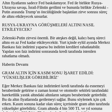
Altın fiyatlarını sadece Fed baskılamıyor. Fed ile birlikte Rusya-
Ukrayna savaşı, İsrail-Filistin gerilimi ve bununla birlikte Zelenski -
Putin arasında Trump’ın öncülüğünde başlatılan zirve sonrası süreç
de altını etkileyecek unsurlar.
RUSYA-UKRAYNA GÖRÜŞMELERİ ALTINI NASIL
ETKİLEYECEK?
Zelenski-Putin zirvesi önemli. Bir ateşkes değil, kalıcı barış süreci
altını en az Fed kadar etkileyecektir. Yurt içinde eylül ayında Merkez
Bankası faiz indirimi yaparsa bu indirim kredileri rahatlatabilir.
Yapılan son faiz indirimi sonrasında kredi tarafında istenilen
rahatlama olmadı.
Haberin Devamı
GRAM ALTIN İÇİN KASIM SONU İŞARET EDİLDİ:
‘YÜKSELİŞLER GÖREBİLİRİZ’
Eğer Merkez Bankası faiz indirimleri kredi tarafında da esnemeyi
beraberinde getirirse o zaman konut ve otomotiv sektörü tarafındaki
hareketlilik yastık altındaki altınların satışını beraberinde getirebilir.
Bu da altın fiyatlarında gerilemeyi sağlar. Bunu söylemek için çok
erken. Kasım sonuna kadar olan süreç içerisinde gram altın tarafında
yükselişler görebiliriz. Gram altında 4 bin 500 TL ve yıl sonuna