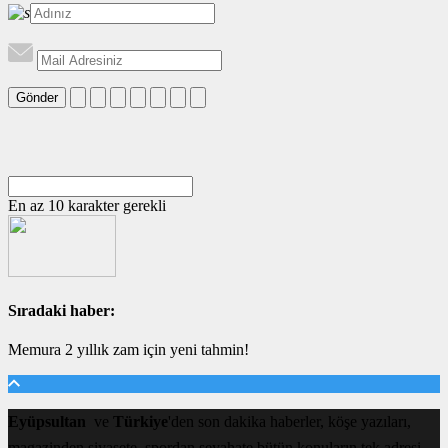
Gönder
En az 10 karakter gerekli
Sıradaki haber:
Memura 2 yıllık zam için yeni tahmin!
Eyüpsultan
ve
Türkiye
'den son dakika haberler, köşe yazıları,
magazinden siyasete, spordan seyahate bütün konuların tek adresi