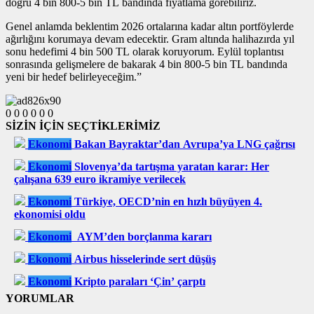
doğru 4 bin 800-5 bin TL bandında fiyatlama görebiliriz.
Genel anlamda beklentim 2026 ortalarına kadar altın portföylerde
ağırlığını korumaya devam edecektir. Gram altında halihazırda yıl
sonu hedefimi 4 bin 500 TL olarak koruyorum. Eylül toplantısı
sonrasında gelişmelere de bakarak 4 bin 800-5 bin TL bandında
yeni bir hedef belirleyeceğim.”
0
0
0
0
0
0
SİZİN İÇİN SEÇTİKLERİMİZ
Ekonomi
Bakan Bayraktar’dan Avrupa’ya LNG çağrısı
Ekonomi
Slovenya’da tartışma yaratan karar: Her
çalışana 639 euro ikramiye verilecek
Ekonomi
Türkiye, OECD’nin en hızlı büyüyen 4.
ekonomisi oldu
Ekonomi
AYM’den borçlanma kararı
Ekonomi
Airbus hisselerinde sert düşüş
Ekonomi
Kripto paraları ‘Çin’ çarptı
YORUMLAR