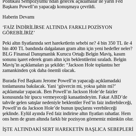
Politikası Sempozyumu’ndan gelecek açıklamalar ile yarın Fed
Başkanı Powell’ın yapacağı konuşmaya çevrildi.
Haberin Devamı
‘FAİZ İNDİRİLİRSE ALTINDA FARKLI POZİSYON
GÖREBİLİRİZ’
Peki altın fiyatlarında sert hareketlerin sebebi ne? 4 bin 350 TL ile 4
bin 400 TL bandında dalgalanan gram altın için yeni hedefler neler?
BLG Finansal Danışmanlık Kurucu Ortağı Belgin Maviş, kasım
sonunu işaret ederek gram altın için beklentilerini sıraladı. Belgin
Maviş’in açıklamaları şu şekilde: “Jackson Hole toplantısı her
zamankinden çok daha önemli olacak.
Burada Fed Başkanı Jerome Powell’ın yapacağı açıklamadaki
tonlamasına bakılacak. Yani ‘güvercin mi, yoksa şahin mi?’
açıklamalar yapacak. Ben Powell’ın Jackson Hole’de faizler
konusunda bir ipucu vermeyeceği kanaatindeyim. Fakat ABD’de
tahvile gelen satışlar nedeniyle beklentiler Fed’in faiz indirebileceği,
Powell’ın da Jackson Hole’de bunun ipuçlarını verebileceği
şeklinde. Eylül ayında Fed faiz indirirse altın fiyatları rahatlar. Hem
ons hem de gram altında farklı bir pozisyon görmemiz mümkün olur.
İŞTE ALTINDAKİ SERT HAREKETİN BAŞLICA SEBEPLERİ