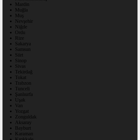
Mardin
Muğla
Muş
Nevşehir
Niğde
Ordu
Rize
Sakarya
Samsun
Siirt
Sinop
Sivas
Tekirdağ
Tokat
Trabzon
Tunceli
Şanlıurfa
Uşak
Van
Yozgat
Zonguldak
Aksaray
Bayburt
Karaman
Kırıkkale