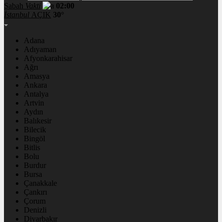
Sabah
Vakti
02:00
İstanbul
AÇIK
30°
Adana
Adıyaman
Afyonkarahisar
Ağrı
Amasya
Ankara
Antalya
Artvin
Aydın
Balıkesir
Bilecik
Bingöl
Bitlis
Bolu
Burdur
Bursa
Çanakkale
Çankırı
Çorum
Denizli
Diyarbakır