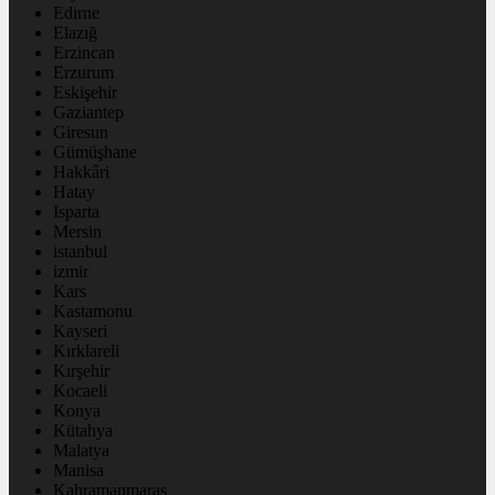
Edirne
Elazığ
Erzincan
Erzurum
Eskişehir
Gaziantep
Giresun
Gümüşhane
Hakkâri
Hatay
Isparta
Mersin
istanbul
izmir
Kars
Kastamonu
Kayseri
Kırklareli
Kırşehir
Kocaeli
Konya
Kütahya
Malatya
Manisa
Kahramanmaraş