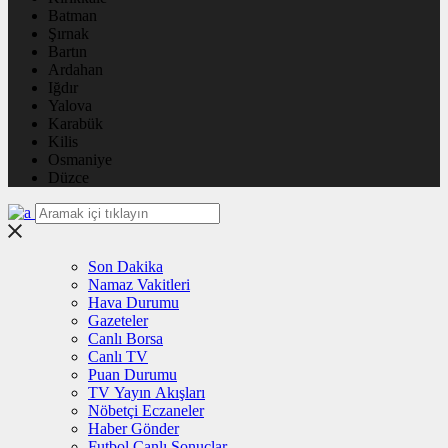
Batman
Şırnak
Bartın
Ardahan
Iğdır
Yalova
Karabük
Kilis
Osmaniye
Düzce
Son Dakika
Namaz Vakitleri
Hava Durumu
Gazeteler
Canlı Borsa
Canlı TV
Puan Durumu
TV Yayın Akışları
Nöbetçi Eczaneler
Haber Gönder
Futbol Canlı Sonuçlar