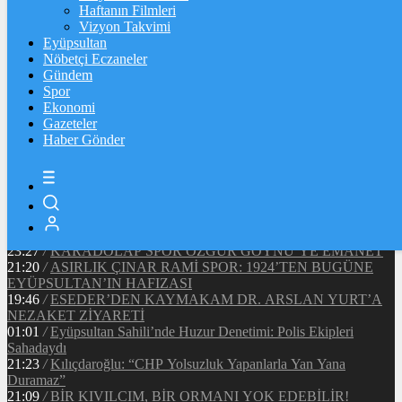
Ξ
%
Haftanın Filmleri
Vizyon Takvimi
TETHER
Eyüpsultan
Nöbetçi Eczaneler
$
%
Gündem
Spor
Ekonomi
Gazeteler
20:37
/
CHP EYÜPSULTAN İLÇE ÖRGÜTÜ ÜYELERİ
Haber Gönder
ANKARA’DA TEMASLARDA BULUNDU
19:40
/
MHP EYÜPSULTAN TEŞKİLATI’NIN ACI GÜNÜ
13:33
/
BAŞKAN DR. MİTHAT BÜLENT ÖZMEN’DEN
KAMUOYUNA AÇIKLAMA
12:34
/
Makyaj Sanatçısı Uzay Damla Yıldız, Uluslararası
Başarılarıyla Türkiye’yi Temsil Ediyor
23:27
/
KARADOLAP SPOR ÖZGÜR GÖYNÜ’YE EMANET
21:20
/
ASIRLIK ÇINAR RAMİ SPOR: 1924’TEN BUGÜNE
EYÜPSULTAN’IN HAFIZASI
19:46
/
ESEDER’DEN KAYMAKAM DR. ARSLAN YURT’A
NEZAKET ZİYARETİ
01:01
/
Eyüpsultan Sahili’nde Huzur Denetimi: Polis Ekipleri
Sahadaydı
21:23
/
Kılıçdaroğlu: “CHP Yolsuzluk Yapanlarla Yan Yana
Duramaz”
21:09
/
BİR KIVILCIM, BİR ORMANI YOK EDEBİLİR!