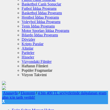
Basketbol Canlı Sonuçlar
Futbol İddaa Programı
Basketbol İddaa Programı
Hentbol İddaa Programı
Voleybol İddaa Programı
Tenis İddaa Programı
Motor Sporları İddaa Programı
Bilardo İddaa Programı
Dövizler
Kripto Paralar
Altınlar
Pariteler
Hisseler
Vizyondaki Filmler
Haftanın Filmleri
Popüler Fragmanlar
Vizyon Takvimi
Anasayfa
/
Ekonomi
/
4 bin 400 TL seviyelerinde dalgalanan gram
altın için tarih verildi!