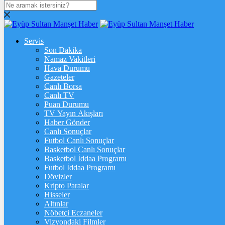
DOLAR
47,7436
$
% 0.18
Servis
EURO
Son Dakika
Namaz Vakitleri
55,2510
€
% 0.32
Hava Durumu
STERLİN
Gazeteler
Canlı Borsa
64,4811
£
% 0.38
Canlı TV
Puan Durumu
GRAM ALTIN
TV Yayın Akışları
Haber Gönder
6.660,55
%2,59
Canlı Sonuçlar
Futbol Canlı Sonuçlar
ONS
Basketbol Canlı Sonuçlar
Basketbol İddaa Programı
4.341,35
%2,39
Futbol İddaa Programı
Dövizler
BİTCOİN
Kripto Paralar
Hisseler
฿
%
Altınlar
Nöbetçi Eczaneler
ETHEREUM
Vizyondaki Filmler