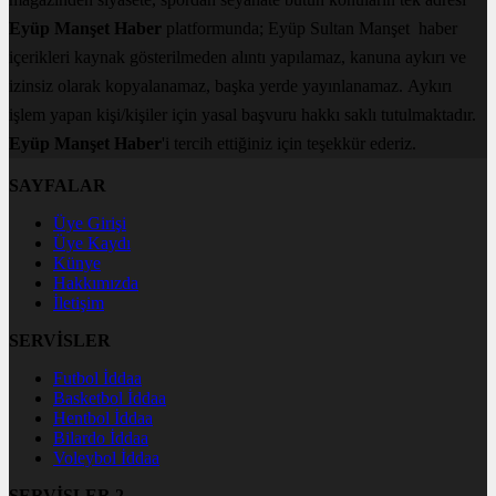
Eyüp Manşet Haber
platformunda; Eyüp Sultan Manşet haber
içerikleri kaynak gösterilmeden alıntı yapılamaz, kanuna aykırı ve
izinsiz olarak kopyalanamaz, başka yerde yayınlanamaz. Aykırı
işlem yapan kişi/kişiler için yasal başvuru hakkı saklı tutulmaktadır.
Eyüp Manşet Haber
'i tercih ettiğiniz için teşekkür ederiz.
SAYFALAR
Üye Girişi
Üye Kaydı
Künye
Hakkımızda
İletişim
SERVİSLER
Futbol İddaa
Basketbol İddaa
Hentbol İddaa
Bilardo İddaa
Voleybol İddaa
SERVİSLER 2