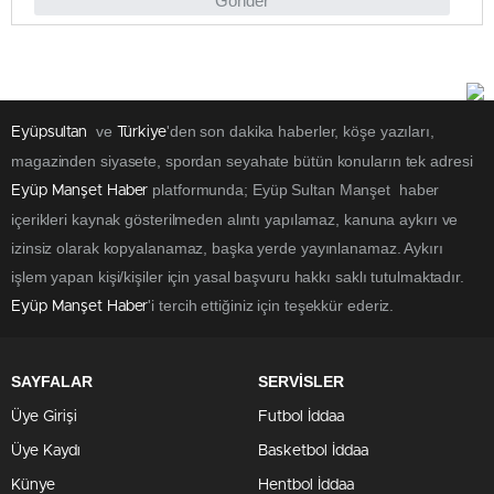
Gönder
ve
'den son dakika haberler, köşe yazıları,
Eyüpsultan
Türkiye
magazinden siyasete, spordan seyahate bütün konuların tek adresi
platformunda; Eyüp Sultan Manşet haber
Eyüp Manşet Haber
içerikleri kaynak gösterilmeden alıntı yapılamaz, kanuna aykırı ve
izinsiz olarak kopyalanamaz, başka yerde yayınlanamaz. Aykırı
işlem yapan kişi/kişiler için yasal başvuru hakkı saklı tutulmaktadır.
'i tercih ettiğiniz için teşekkür ederiz.
Eyüp Manşet Haber
SAYFALAR
SERVİSLER
Üye Girişi
Futbol İddaa
Üye Kaydı
Basketbol İddaa
Künye
Hentbol İddaa