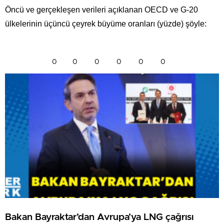
Öncü ve gerçekleşen verileri açıklanan OECD ve G-20
ülkelerinin üçüncü çeyrek büyüme oranları (yüzde) şöyle:
0
0
0
0
0
0
Bakan Bayraktar’dan Avrupa’ya LNG çağrısı