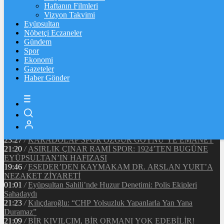
90720
Ξ
%-0.4
Haftanın Filmleri
Vizyon Takvimi
TETHER
Eyüpsultan
Nöbetçi Eczaneler
47.67
$
%0
Gündem
Spor
Ekonomi
Gazeteler
20:37
/
CHP EYÜPSULTAN İLÇE ÖRGÜTÜ ÜYELERİ
Haber Gönder
ANKARA’DA TEMASLARDA BULUNDU
19:40
/
MHP EYÜPSULTAN TEŞKİLATI’NIN ACI GÜNÜ
13:33
/
BAŞKAN DR. MİTHAT BÜLENT ÖZMEN’DEN
KAMUOYUNA AÇIKLAMA
12:34
/
Makyaj Sanatçısı Uzay Damla Yıldız, Uluslararası
Başarılarıyla Türkiye’yi Temsil Ediyor
23:27
/
KARADOLAP SPOR ÖZGÜR GÖYNÜ’YE EMANET
21:20
/
ASIRLIK ÇINAR RAMİ SPOR: 1924’TEN BUGÜNE
EYÜPSULTAN’IN HAFIZASI
19:46
/
ESEDER’DEN KAYMAKAM DR. ARSLAN YURT’A
NEZAKET ZİYARETİ
01:01
/
Eyüpsultan Sahili’nde Huzur Denetimi: Polis Ekipleri
Sahadaydı
21:23
/
Kılıçdaroğlu: “CHP Yolsuzluk Yapanlarla Yan Yana
Duramaz”
21:09
/
BİR KIVILCIM, BİR ORMANI YOK EDEBİLİR!