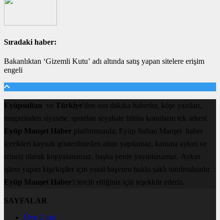
Sıradaki haber:
Bakanlıktan ‘Gizemli Kutu’ adı altında satış yapan sitelere erişim
engeli
Eyüpsultan
ve
Türkiye
'den son dakika haberler, köşe yazıları,
magazinden siyasete, spordan seyahate bütün konuların tek adresi
Eyüp Manşet Haber
platformunda; Eyüp Sultan Manşet haber
içerikleri kaynak gösterilmeden alıntı yapılamaz, kanuna aykırı ve
izinsiz olarak kopyalanamaz, başka yerde yayınlanamaz. Aykırı
işlem yapan kişi/kişiler için yasal başvuru hakkı saklı tutulmaktadır.
Eyüp Manşet Haber
'i tercih ettiğiniz için teşekkür ederiz.
SAYFALAR
Üye Girişi