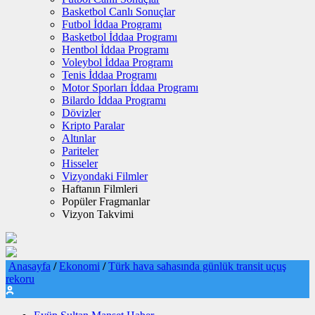
Basketbol Canlı Sonuçlar
Futbol İddaa Programı
Basketbol İddaa Programı
Hentbol İddaa Programı
Voleybol İddaa Programı
Tenis İddaa Programı
Motor Sporları İddaa Programı
Bilardo İddaa Programı
Dövizler
Kripto Paralar
Altınlar
Pariteler
Hisseler
Vizyondaki Filmler
Haftanın Filmleri
Popüler Fragmanlar
Vizyon Takvimi
Anasayfa
/
Ekonomi
/
Türk hava sahasında günlük transit uçuş
rekoru