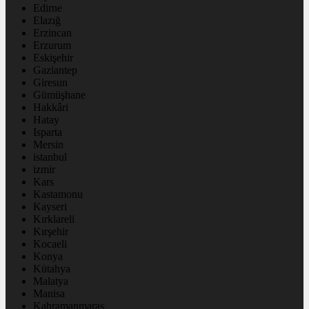
Edirne
Elazığ
Erzincan
Erzurum
Eskişehir
Gaziantep
Giresun
Gümüşhane
Hakkâri
Hatay
Isparta
Mersin
istanbul
izmir
Kars
Kastamonu
Kayseri
Kırklareli
Kırşehir
Kocaeli
Konya
Kütahya
Malatya
Manisa
Kahramanmaraş