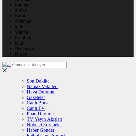
Batman
Şırnak
Bartın
Ardahan
Iğdır
Yalova
Karabük
Kilis
Osmaniye
Düzce
Son Dakika
Namaz Vakitleri
Hava Durumu
Gazeteler
Canlı Borsa
Canlı TV
Puan Durumu
TV Yayın Akışları
Nöbetçi Eczaneler
Haber Gönder
Futbol Canlı Sonuçlar