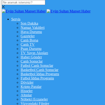
DOLAR
47,7124
$
% 0.17
Servis
EURO
Son Dakika
Namaz Vakitleri
54,9973
€
% -0.04
Hava Durumu
STERLİN
Gazeteler
Canlı Borsa
64,1941
£
% 0.02
Canlı TV
Puan Durumu
GRAM ALTIN
TV Yayın Akışları
Haber Gönder
6.579,91
%1,35
Canlı Sonuçlar
Futbol Canlı Sonuçlar
ONS
Basketbol Canlı Sonuçlar
Basketbol İddaa Programı
4.295,89
%1,32
Futbol İddaa Programı
Dövizler
BİTCOİN
Kripto Paralar
Hisseler
3068682
฿
%-0.8
Altınlar
Nöbetçi Eczaneler
ETHEREUM
Vizyondaki Filmler