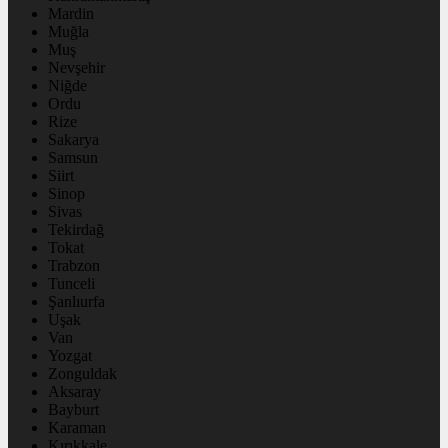
Mardin
Muğla
Muş
Nevşehir
Niğde
Ordu
Rize
Sakarya
Samsun
Siirt
Sinop
Sivas
Tekirdağ
Tokat
Trabzon
Tunceli
Şanlıurfa
Uşak
Van
Yozgat
Zonguldak
Aksaray
Bayburt
Karaman
Kırıkkale