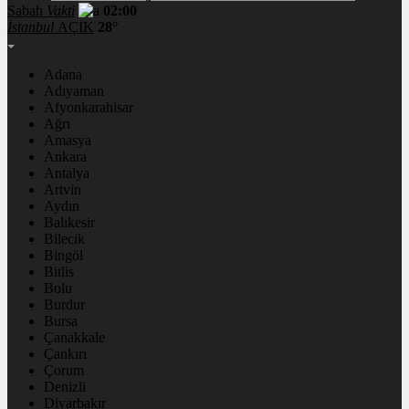
Sabah
Vakti
02:00
İstanbul
AÇIK
28°
Adana
Adıyaman
Afyonkarahisar
Ağrı
Amasya
Ankara
Antalya
Artvin
Aydın
Balıkesir
Bilecik
Bingöl
Bitlis
Bolu
Burdur
Bursa
Çanakkale
Çankırı
Çorum
Denizli
Diyarbakır