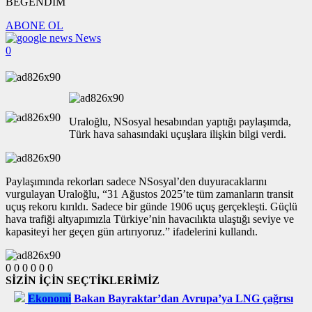
BEĞENDİM
ABONE OL
News
0
Uraloğlu, NSosyal hesabından yaptığı paylaşımda,
Türk hava sahasındaki uçuşlara ilişkin bilgi verdi.
Paylaşımında rekorları sadece NSosyal’den duyuracaklarını
vurgulayan Uraloğlu, “31 Ağustos 2025’te tüm zamanların transit
uçuş rekoru kırıldı. Sadece bir günde 1906 uçuş gerçekleşti. Güçlü
hava trafiği altyapımızla Türkiye’nin havacılıkta ulaştığı seviye ve
kapasiteyi her geçen gün artırıyoruz.” ifadelerini kullandı.
0
0
0
0
0
0
SİZİN İÇİN SEÇTİKLERİMİZ
Ekonomi
Bakan Bayraktar’dan Avrupa’ya LNG çağrısı