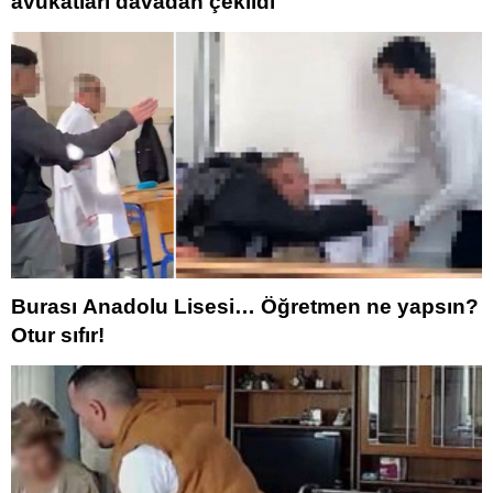
avukatları davadan çekildi
Burası Anadolu Lisesi… Öğretmen ne yapsın?
Otur sıfır!