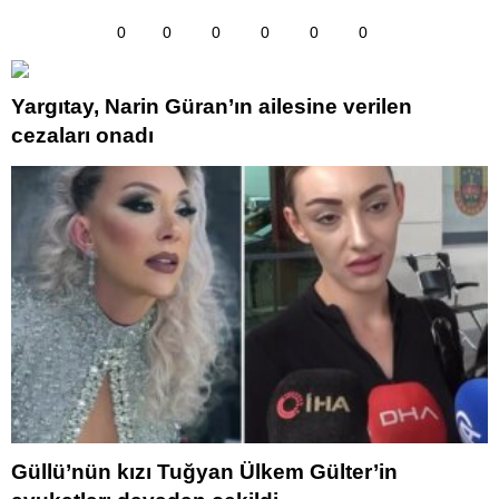
0
0
0
0
0
0
Yargıtay, Narin Güran’ın ailesine verilen
cezaları onadı
Güllü’nün kızı Tuğyan Ülkem Gülter’in