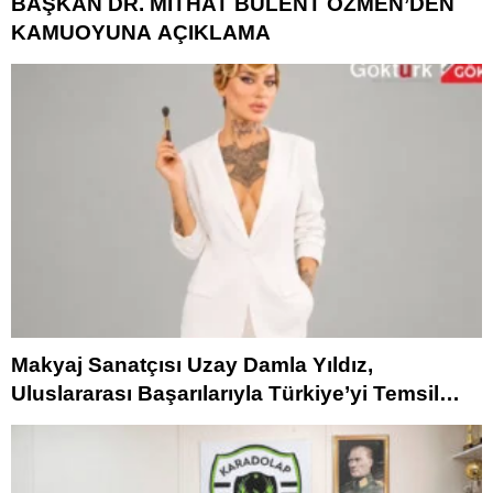
BAŞKAN DR. MİTHAT BÜLENT ÖZMEN’DEN
KAMUOYUNA AÇIKLAMA
Makyaj Sanatçısı Uzay Damla Yıldız,
Uluslararası Başarılarıyla Türkiye’yi Temsil
Ediyor