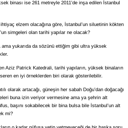
ek binası ise 261 metreyle 2011’de inşa edilen İstanbul
htiyaç elzem olacağına göre, İstanbul’un siluetinin kökten
un simgeleri olan tarihi yapılar ne olacak?
 ama yukarıda da sözünü ettiğim gibi ultra yüksek
ler.
 Aziz Patrick Katedrali, tarihi yapıların, yüksek binaların
seren en iyi örneklerden biri olarak gösterilebilir.
ntılı olarak artacağı, güneşin her sabah Doğu’dan doğacağı
eleri buna izin veriyor vermesine ama ya şehrin alt
us, başını sokabilecek bir bina bulsa bile İstanbul’un alt
cek mi?
açların o kadar nüfusa yetip yetmeyeceği de bir başka soru