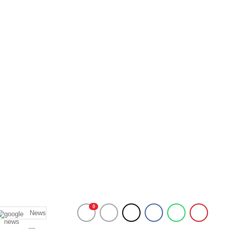
0
News