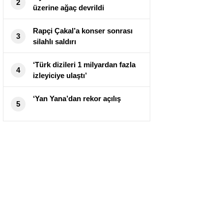
2
üzerine ağaç devrildi
Rapçi Çakal’a konser sonrası
3
silahlı saldırı
‘Türk dizileri 1 milyardan fazla
4
izleyiciye ulaştı’
‘Yan Yana’dan rekor açılış
5