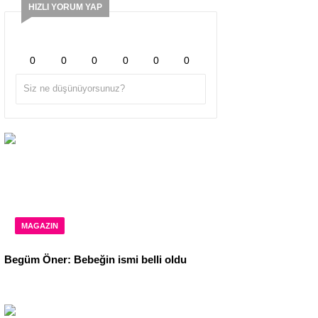
HIZLI YORUM YAP
0
0
0
0
0
0
MAGAZIN
Begüm Öner: Bebeğin ismi belli oldu