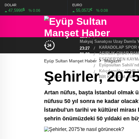
DOLAR
EURO
$
€
47,5998
55,0572
% 0.06
% 0.08
20:37
/
MHP EYÜPSULTAN T
19:40
/
BAŞKAN DR. MİTH
13:33
/
12:34
/
KARADOLAP SPOR 
23:27
/
ASIRLIK ÇINAR RAM
21:20
/
ESEDER’DEN KAYMA
19:46
/
Eyüp Sultan Manşet Haber
Magazin
Eyüpsultan Sahili’nd
01:01
/
Şehirler, 207
Kılıçdaroğlu: “CHP 
21:23
/
BİR KIVILCIM, BİR 
21:09
/
Artan nüfus, başta İstanbul olmak üze
nüfusu 50 yıl sonra ne kadar olacak
İstanbul'un tarihi ve kültürel miras
şehrin önümüzdeki 50 yıldaki en bü