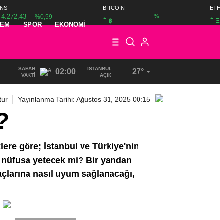
NS
BİTCOİN
ET
4.272,43
%
%0,59
฿
Ξ
DEM
SPOR
EKONOMI
SABAH
İSTANBUL
02:00
27°
VAKTI
AÇIK
tur
Yayınlanma Tarihi: Ağustos 31, 2025 00:15
?
klere göre; İstanbul ve Türkiye'nin
a nüfusa yetecek mi? Bir yandan
yaçlarına nasıl uyum sağlanacağı,