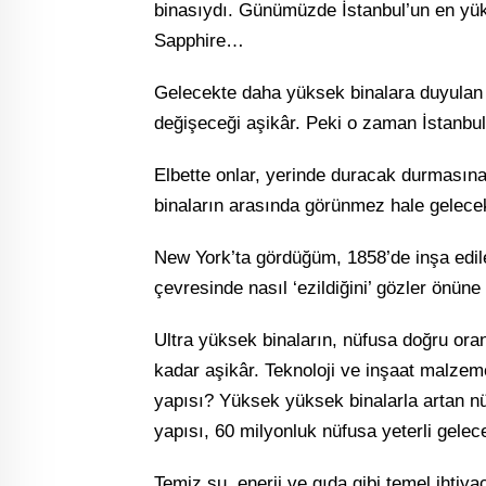
binasıydı. Günümüzde İstanbul’un en yüks
Sapphire…
Gelecekte daha yüksek binalara duyulan i
değişeceği aşikâr. Peki o zaman İstanbul’
Elbette onlar, yerinde duracak durmasına
binaların arasında görünmez hale gelecek
New York’ta gördüğüm, 1858’de inşa edilen
çevresinde nasıl ‘ezildiğini’ gözler önüne 
Ultra yüksek binaların, nüfusa doğru ora
kadar aşikâr. Teknoloji ve inşaat malzem
yapısı? Yüksek yüksek binalarla artan nüf
yapısı, 60 milyonluk nüfusa yeterli gele
Temiz su, enerji ve gıda gibi temel ihtiy