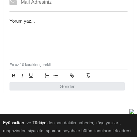
En az 10 karakter gerekli
Gönder
Eyüpsultan
ve
Türkiye
'den son dakika haberler, köşe yazıları,
magazinden siyasete, spordan seyahate bütün konuların tek adresi