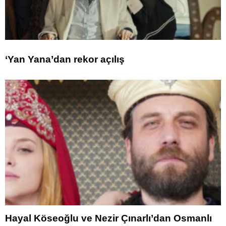
‘Yan Yana’dan rekor açılış
Hayal Köseoğlu ve Nezir Çınarlı’dan Osmanlı