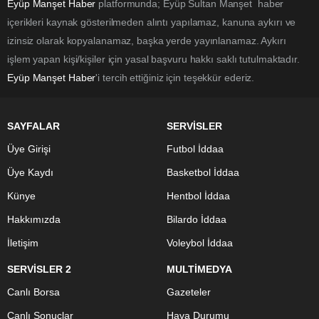
Eyüp Manşet Haber
platformunda; Eyüp Sultan Manşet haber
içerikleri kaynak gösterilmeden alıntı yapılamaz, kanuna aykırı ve
izinsiz olarak kopyalanamaz, başka yerde yayınlanamaz. Aykırı
işlem yapan kişi/kişiler için yasal başvuru hakkı saklı tutulmaktadır.
Eyüp Manşet Haber
'i tercih ettiğiniz için teşekkür ederiz.
SAYFALAR
SERVİSLER
Üye Girişi
Futbol İddaa
Üye Kaydı
Basketbol İddaa
Künye
Hentbol İddaa
Hakkımızda
Bilardo İddaa
İletişim
Voleybol İddaa
SERVİSLER 2
MULTİMEDYA
Canlı Borsa
Gazeteler
Canlı Sonuçlar
Hava Durumu