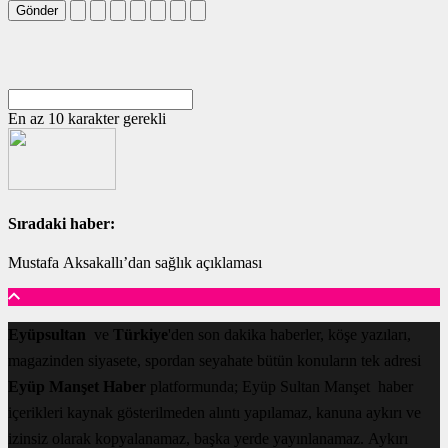
Gönder
En az 10 karakter gerekli
Sıradaki haber:
Mustafa Aksakallı’dan sağlık açıklaması
Eyüpsultan
ve
Türkiye
'den son dakika haberler, köşe yazıları,
magazinden siyasete, spordan seyahate bütün konuların tek adresi
Eyüp Manşet Haber
platformunda; Eyüp Sultan Manşet haber
içerikleri kaynak gösterilmeden alıntı yapılamaz, kanuna aykırı ve
izinsiz olarak kopyalanamaz, başka yerde yayınlanamaz. Aykırı