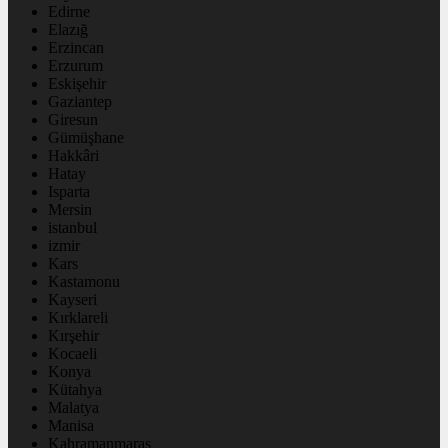
Edirne
Elazığ
Erzincan
Erzurum
Eskişehir
Gaziantep
Giresun
Gümüşhane
Hakkâri
Hatay
Isparta
Mersin
istanbul
izmir
Kars
Kastamonu
Kayseri
Kırklareli
Kırşehir
Kocaeli
Konya
Kütahya
Malatya
Manisa
Kahramanmaraş