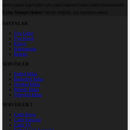
işlem yapan kişi/kişiler için yasal başvuru hakkı saklı tutulmaktadır.
Eyüp Manşet Haber
'i tercih ettiğiniz için teşekkür ederiz.
SAYFALAR
Üye Girişi
Üye Kaydı
Künye
Hakkımızda
İletişim
SERVİSLER
Futbol İddaa
Basketbol İddaa
Hentbol İddaa
Bilardo İddaa
Voleybol İddaa
SERVİSLER 2
Canlı Borsa
Canlı Sonuçlar
Canlı TV