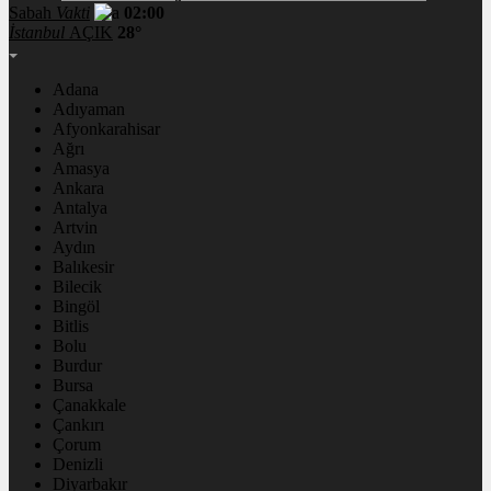
Sabah
Vakti
02:00
İstanbul
AÇIK
28°
Adana
Adıyaman
Afyonkarahisar
Ağrı
Amasya
Ankara
Antalya
Artvin
Aydın
Balıkesir
Bilecik
Bingöl
Bitlis
Bolu
Burdur
Bursa
Çanakkale
Çankırı
Çorum
Denizli
Diyarbakır