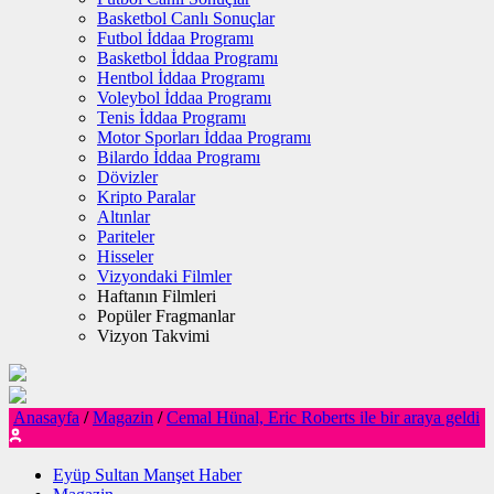
Basketbol Canlı Sonuçlar
Futbol İddaa Programı
Basketbol İddaa Programı
Hentbol İddaa Programı
Voleybol İddaa Programı
Tenis İddaa Programı
Motor Sporları İddaa Programı
Bilardo İddaa Programı
Dövizler
Kripto Paralar
Altınlar
Pariteler
Hisseler
Vizyondaki Filmler
Haftanın Filmleri
Popüler Fragmanlar
Vizyon Takvimi
Anasayfa
/
Magazin
/
Cemal Hünal, Eric Roberts ile bir araya geldi
Eyüp Sultan Manşet Haber