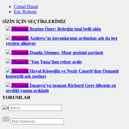
Cemal Hünal
Eric Roberts
SİZİN İÇİN SEÇTİKLERİMİZ
Magazin
Begüm Öner: Bebeğin ismi belli oldu
Magazin
Andrew’ın ünvanlarının ardından adı da her
yerden siliniyor
Magazin
Damla Sönmez, Mısır gezisini paylaştı
Magazin
‘Yan Yana’dan rekor açılış
Magazin
Hayal Köseoğlu ve Nezir Çınarlı’dan Osmanlı
konseptli aşk pozları
Magazin
İspanya’ya taşınan Richard Gere ülkenin en
sevdiği yanını açıkladı
YORUMLAR