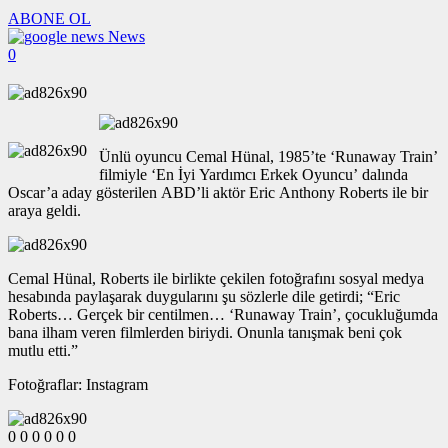
ABONE OL
News
0
Ünlü oyuncu Cemal Hünal, 1985’te ‘Runaway Train’
filmiyle ‘En İyi Yardımcı Erkek Oyuncu’ dalında
Oscar’a aday gösterilen ABD’li aktör Eric Anthony Roberts ile bir
araya geldi.
Cemal Hünal, Roberts ile birlikte çekilen fotoğrafını sosyal medya
hesabında paylaşarak duygularını şu sözlerle dile getirdi; “Eric
Roberts… Gerçek bir centilmen… ‘Runaway Train’, çocukluğumda
bana ilham veren filmlerden biriydi. Onunla tanışmak beni çok
mutlu etti.”
Fotoğraflar: Instagram
0
0
0
0
0
0