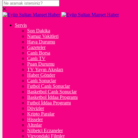
DOLAR
47,7124
$
% 0.17
Servis
EURO
Son Dakika
Namaz Vakitleri
54,9973
€
% -0.04
Hava Durumu
STERLİN
Gazeteler
Canlı Borsa
64,1941
£
% 0.02
Canlı TV
Puan Durumu
GRAM ALTIN
TV Yayın Akışları
Haber Gönder
6.579,91
%1,35
Canlı Sonuçlar
Futbol Canlı Sonuçlar
ONS
Basketbol Canlı Sonuçlar
Basketbol İddaa Programı
4.295,89
%1,32
Futbol İddaa Programı
Dövizler
BİTCOİN
Kripto Paralar
Hisseler
3068682
฿
%-0.8
Altınlar
Nöbetçi Eczaneler
ETHEREUM
Vizyondaki Filmler