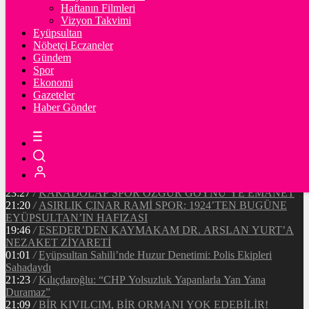
90720
Ξ
%-0.4
Haftanın Filmleri
Vizyon Takvimi
TETHER
Eyüpsultan
Nöbetçi Eczaneler
47.67
$
%0
Gündem
Spor
Ekonomi
Gazeteler
20:37
/
CHP EYÜPSULTAN İLÇE ÖRGÜTÜ ÜYELERİ
Haber Gönder
ANKARA’DA TEMASLARDA BULUNDU
19:40
/
MHP EYÜPSULTAN TEŞKİLATI’NIN ACI GÜNÜ
13:33
/
BAŞKAN DR. MİTHAT BÜLENT ÖZMEN’DEN
KAMUOYUNA AÇIKLAMA
12:34
/
Makyaj Sanatçısı Uzay Damla Yıldız, Uluslararası
Başarılarıyla Türkiye’yi Temsil Ediyor
23:27
/
KARADOLAP SPOR ÖZGÜR GÖYNÜ’YE EMANET
21:20
/
ASIRLIK ÇINAR RAMİ SPOR: 1924’TEN BUGÜNE
EYÜPSULTAN’IN HAFIZASI
19:46
/
ESEDER’DEN KAYMAKAM DR. ARSLAN YURT’A
NEZAKET ZİYARETİ
01:01
/
Eyüpsultan Sahili’nde Huzur Denetimi: Polis Ekipleri
Sahadaydı
21:23
/
Kılıçdaroğlu: “CHP Yolsuzluk Yapanlarla Yan Yana
Duramaz”
21:09
/
BİR KIVILCIM, BİR ORMANI YOK EDEBİLİR!