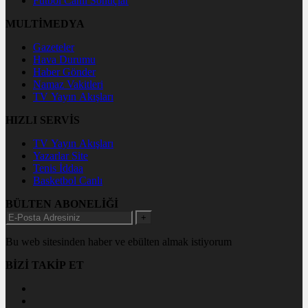
Futbol Canlı Sonuçlar
MULTİMEDYA
Gazeteler
Hava Durumu
Haber Gönder
Namaz Vakitleri
TV Yayın Akışları
HIZLI SERVİS
TV Yayın Akışları
Yazarlar Site
Tenis İddaa
Basketbol Canlı
BÜLTEN ABONELİĞİ
+
Bu web sitesinden haber ve ebülten almak istiyorum
BİZİ TAKİP ET