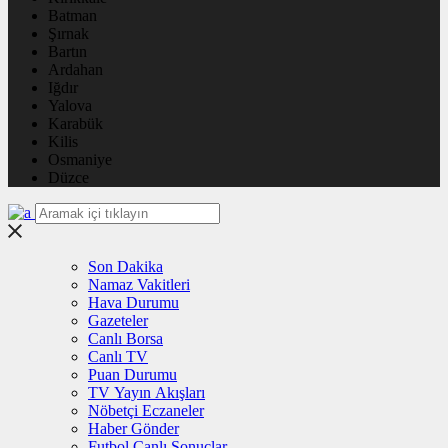
Batman
Şırnak
Bartın
Ardahan
Iğdır
Yalova
Karabük
Kilis
Osmaniye
Düzce
Son Dakika
Namaz Vakitleri
Hava Durumu
Gazeteler
Canlı Borsa
Canlı TV
Puan Durumu
TV Yayın Akışları
Nöbetçi Eczaneler
Haber Gönder
Futbol Canlı Sonuçlar