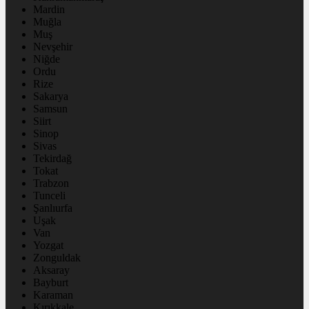
Mardin
Muğla
Muş
Nevşehir
Niğde
Ordu
Rize
Sakarya
Samsun
Siirt
Sinop
Sivas
Tekirdağ
Tokat
Trabzon
Tunceli
Şanlıurfa
Uşak
Van
Yozgat
Zonguldak
Aksaray
Bayburt
Karaman
Kırıkkale