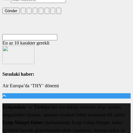
Gönder
En az 10 karakter gerekli
Sıradaki haber:
Air Europa’da ‘THY’ dönemi
Eyüpsultan
ve
Türkiye
'den son dakika haberler, köşe yazıları,
magazinden siyasete, spordan seyahate bütün konuların tek adresi
Eyüp Manşet Haber
platformunda; Eyüp Sultan Manşet haber
içerikleri kaynak gösterilmeden alıntı yapılamaz, kanuna aykırı ve