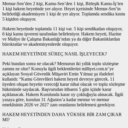
Memur-Sen’den 2 kişi, Kamu-Sen’den 1 kişi, Birleşik Kamu-İş’ten
1 kişi hakem heyetinde yer alıyor. Heyet içerisinde Memur-Sen’in
belirlediği akademisyen 1 kişi de yer alıyor. Toplamda sendika kısmı
5 kişiden oluşuyor.
Hakem heyetinde toplamda 11 kişi var. 5 kişi sendikadan oluşuyor,
6 kişi kamu işvereni tarafından belirleniyor. Hakem heyeti, Hazine
ve Maliye ile Çalışma Bakanlığı’ndan ya da diğer Bakanlıklardan
bürokratlar ve akademisyenlerde oluşuyor.
HAKEM HEYETİNDE SÜREÇ NASIL İŞLEYECEK?
Peki bundan sonra ne olacak? Memurun iki yıllık toplu sözleşme
zammı ne olur? Konuyla ilgili beklentilerini milliyet.com.tr’ye
açıklayan Sosyal Güvenlik Müşaviri Emin Yılmaz şu ifadeleri
kullandı: “Kamu Görevlileri hakem heyeti devreye girecek. 11
üyeden oluşan heyetin vereceği karar nihai olacak ve toplu sözleşme
hükmünde sayılacak. Başvurudan itibaren 5 gün içinde karar
açıklanacak. Hakem Kurulunda karar oy çokluğuyla alınacak. İlgili
yasaya göre, kurulun 31 Ağustos’a kadar memur ve memur
emeklisinin 2026 ve 2027 zam oranlarını belirlemesi gerekiyor.
HAKEM HEYETİNDEN DAHA YÜKSEK BİR ZAM ÇIKAR
MI?