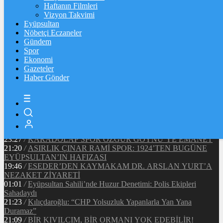
Ξ
%
Haftanın Filmleri
Vizyon Takvimi
TETHER
Eyüpsultan
Nöbetçi Eczaneler
$
%
Gündem
Spor
Ekonomi
Gazeteler
20:37
/
CHP EYÜPSULTAN İLÇE ÖRGÜTÜ ÜYELERİ
Haber Gönder
ANKARA’DA TEMASLARDA BULUNDU
19:40
/
MHP EYÜPSULTAN TEŞKİLATI’NIN ACI GÜNÜ
13:33
/
BAŞKAN DR. MİTHAT BÜLENT ÖZMEN’DEN
KAMUOYUNA AÇIKLAMA
12:34
/
Makyaj Sanatçısı Uzay Damla Yıldız, Uluslararası
Başarılarıyla Türkiye’yi Temsil Ediyor
23:27
/
KARADOLAP SPOR ÖZGÜR GÖYNÜ’YE EMANET
21:20
/
ASIRLIK ÇINAR RAMİ SPOR: 1924’TEN BUGÜNE
EYÜPSULTAN’IN HAFIZASI
19:46
/
ESEDER’DEN KAYMAKAM DR. ARSLAN YURT’A
NEZAKET ZİYARETİ
01:01
/
Eyüpsultan Sahili’nde Huzur Denetimi: Polis Ekipleri
Sahadaydı
21:23
/
Kılıçdaroğlu: “CHP Yolsuzluk Yapanlarla Yan Yana
Duramaz”
21:09
/
BİR KIVILCIM, BİR ORMANI YOK EDEBİLİR!