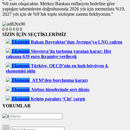
%9 zam oluşacaktır. Merkez Bankası enflasyon hedefine göre
yaptığım tahminlerim doğrultusunda 2026 yılı için memurlara %19,
2027 yılı için de %9’luk toplu sözleşme zammı bekliyorum.”
0
0
0
0
0
0
SİZİN İÇİN SEÇTİKLERİMİZ
Ekonomi
Bakan Bayraktar’dan Avrupa’ya LNG çağrısı
Ekonomi
Slovenya’da tartışma yaratan karar: Her
çalışana 639 euro ikramiye verilecek
Ekonomi
Türkiye, OECD’nin en hızlı büyüyen 4.
ekonomisi oldu
Ekonomi
AYM’den borçlanma kararı
Ekonomi
Airbus hisselerinde sert düşüş
Ekonomi
Kripto paraları ‘Çin’ çarptı
YORUMLAR