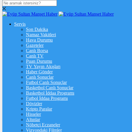
DOLAR
47,7111
$
% 0.17
Servis
EURO
Son Dakika
Namaz Vakitleri
55,0387
€
% 0.03
Hava Durumu
STERLİN
Gazeteler
Canlı Borsa
64,1651
£
% -0.03
Canlı TV
Puan Durumu
GRAM ALTIN
TV Yayın Akışları
Haber Gönder
6.614,80
%1,88
Canlı Sonuçlar
Futbol Canlı Sonuçlar
ONS
Basketbol Canlı Sonuçlar
Basketbol İddaa Programı
4.317,60
%1,83
Futbol İddaa Programı
Dövizler
BİTCOİN
Kripto Paralar
Hisseler
฿
%
Altınlar
Nöbetçi Eczaneler
ETHEREUM
Vizyondaki Filmler