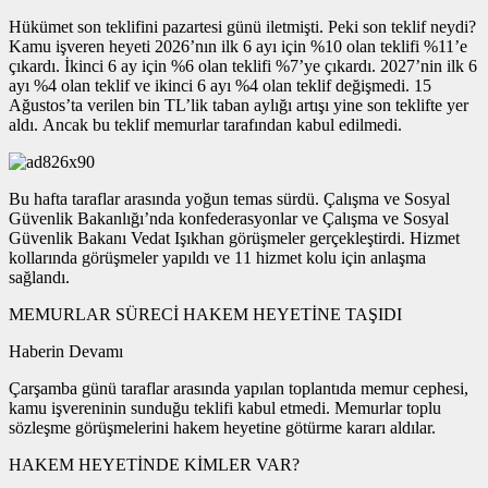
Hükümet son teklifini pazartesi günü iletmişti. Peki son teklif neydi?
Kamu işveren heyeti 2026’nın ilk 6 ayı için %10 olan teklifi %11’e
çıkardı. İkinci 6 ay için %6 olan teklifi %7’ye çıkardı. 2027’nin ilk 6
ayı %4 olan teklif ve ikinci 6 ayı %4 olan teklif değişmedi. 15
Ağustos’ta verilen bin TL’lik taban aylığı artışı yine son teklifte yer
aldı. Ancak bu teklif memurlar tarafından kabul edilmedi.
Bu hafta taraflar arasında yoğun temas sürdü. Çalışma ve Sosyal
Güvenlik Bakanlığı’nda konfederasyonlar ve Çalışma ve Sosyal
Güvenlik Bakanı Vedat Işıkhan görüşmeler gerçekleştirdi. Hizmet
kollarında görüşmeler yapıldı ve 11 hizmet kolu için anlaşma
sağlandı.
MEMURLAR SÜRECİ HAKEM HEYETİNE TAŞIDI
Haberin Devamı
Çarşamba günü taraflar arasında yapılan toplantıda memur cephesi,
kamu işvereninin sunduğu teklifi kabul etmedi. Memurlar toplu
sözleşme görüşmelerini hakem heyetine götürme kararı aldılar.
HAKEM HEYETİNDE KİMLER VAR?