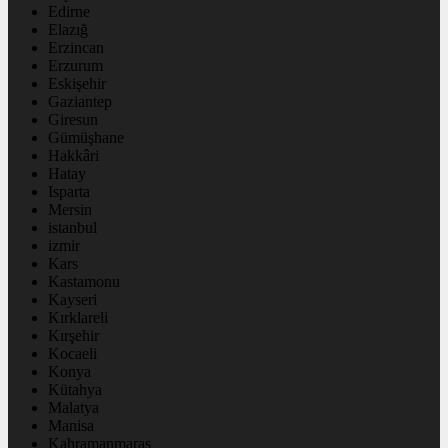
Edirne
Elazığ
Erzincan
Erzurum
Eskişehir
Gaziantep
Giresun
Gümüşhane
Hakkâri
Hatay
Isparta
Mersin
istanbul
izmir
Kars
Kastamonu
Kayseri
Kırklareli
Kırşehir
Kocaeli
Konya
Kütahya
Malatya
Manisa
Kahramanmaraş