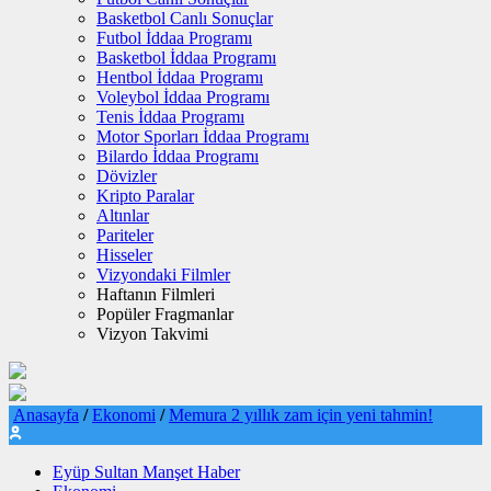
Basketbol Canlı Sonuçlar
Futbol İddaa Programı
Basketbol İddaa Programı
Hentbol İddaa Programı
Voleybol İddaa Programı
Tenis İddaa Programı
Motor Sporları İddaa Programı
Bilardo İddaa Programı
Dövizler
Kripto Paralar
Altınlar
Pariteler
Hisseler
Vizyondaki Filmler
Haftanın Filmleri
Popüler Fragmanlar
Vizyon Takvimi
Anasayfa
/
Ekonomi
/
Memura 2 yıllık zam için yeni tahmin!
Eyüp Sultan Manşet Haber