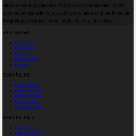
izinsiz olarak kopyalanamaz, başka yerde yayınlanamaz. Aykırı
işlem yapan kişi/kişiler için yasal başvuru hakkı saklı tutulmaktadır.
Eyüp Manşet Haber
'i tercih ettiğiniz için teşekkür ederiz.
SAYFALAR
Üye Girişi
Üye Kaydı
Künye
Hakkımızda
İletişim
SERVİSLER
Futbol İddaa
Basketbol İddaa
Hentbol İddaa
Bilardo İddaa
Voleybol İddaa
SERVİSLER 2
Canlı Borsa
Canlı Sonuçlar