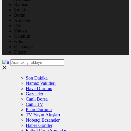
Batman
Şırnak
Bartın
Ardahan
Iğdır
Yalova
Karabük
Kilis
Osmaniye
Düzce
Son Dakika
Namaz Vakitleri
Hava Durumu
Gazeteler
Canlı Borsa
Canlı TV
Puan Durumu
TV Yayın Akışları
Nöbetçi Eczaneler
Haber Gönder
Futbol Canlı Sonuçlar