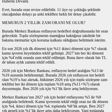
Haberin Devamı
Evet, burada oran revize edilebilir. 11 üye oy çokluğu şeklinde
olacağından dolayı şu anki tekliften farklı bir detay çıkabilir.
MEMURUN 2 YILLIK ZAM ORANI NE OLUR?
Burada Merkez Bankası enflasyon hedefleri doğrultusunda bir oran
gelecektir. Toplu sözleşmenin mantığına baktığınız takdirde bir
bakıma memurlar için koruma kalkanı olduğunu belirtmek isterim.
En son 2026 yılı ilk dönemi için %11 ikinci dönemi için %7 olarak
kamu işveren heyetinden teklif gelmişti. 2027’nin her iki dönemi
için %4’erlik oranda zam teklif edilmişti. Buna ilave olarak bin TL
de taban aylık zammı teklif edildi.
2026 yılı için Merkez Bankası, enflasyon hedef aralığını %13 ile
%19 arasında belirlenmişti. Burada 2026 yılı enflasyon üst hedefi
olan %19’u baz alırsak, hükümet 2026 yılı için toplu sözleşme zam
teklifini her iki dönem için toplam %18 artış (%11+%7) olarak
duyurmuştu. Ben 2026 yılı için %1’lik ilave artış bekliyorum.
Merkez Bankası’nın 2027 yılı için hedef enflasyonu %5 ile %9
aralığında belirlendi. Kamu işverenin teklif ettiği oran ise ilk dönem
için %4, ikinci dönem için %4, toplamda %8’lik artıştı. Ben 2027
yılı geneli için %1’lik ilave artış daha bekliyorum. Yani toplamda