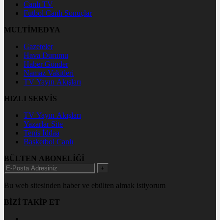
Canlı TV
Futbol Canlı Sonuçlar
MULTİMEDYA
Gazeteler
Hava Durumu
Haber Gönder
Namaz Vakitleri
TV Yayın Akışları
HIZLI SERVİS
TV Yayın Akışları
Yazarlar Site
Tenis İddaa
Basketbol Canlı
BÜLTEN ABONELİĞİ
+
Bu web sitesinden haber ve ebülten almak istiyorum
BİZİ TAKİP ET