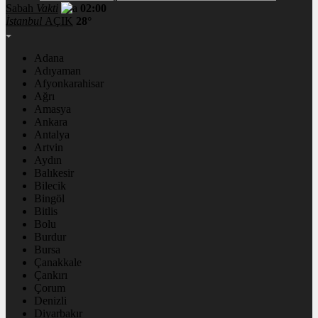
Sabah
Vakti
02:00
İstanbul
AÇIK
28°
Adana
Adıyaman
Afyonkarahisar
Ağrı
Amasya
Ankara
Antalya
Artvin
Aydın
Balıkesir
Bilecik
Bingöl
Bitlis
Bolu
Burdur
Bursa
Çanakkale
Çankırı
Çorum
Denizli
Diyarbakır