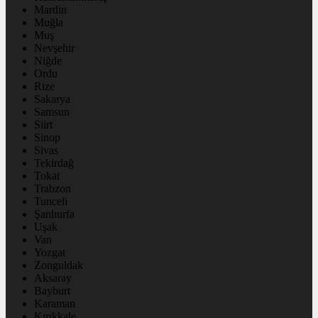
Mardin
Muğla
Muş
Nevşehir
Niğde
Ordu
Rize
Sakarya
Samsun
Siirt
Sinop
Sivas
Tekirdağ
Tokat
Trabzon
Tunceli
Şanlıurfa
Uşak
Van
Yozgat
Zonguldak
Aksaray
Bayburt
Karaman
Kırıkkale