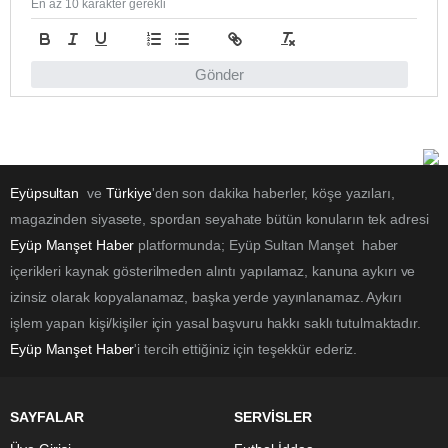
En az 10 karakter gerekli
Gönder
Eyüpsultan
ve
Türkiye
'den son dakika haberler, köşe yazıları,
magazinden siyasete, spordan seyahate bütün konuların tek adresi
Eyüp Manşet Haber
platformunda; Eyüp Sultan Manşet haber
içerikleri kaynak gösterilmeden alıntı yapılamaz, kanuna aykırı ve
izinsiz olarak kopyalanamaz, başka yerde yayınlanamaz. Aykırı
işlem yapan kişi/kişiler için yasal başvuru hakkı saklı tutulmaktadır.
Eyüp Manşet Haber
'i tercih ettiğiniz için teşekkür ederiz.
SAYFALAR
SERVİSLER