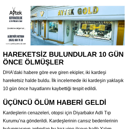
HAREKETSİZ BULUNDULAR 10 GÜN
ÖNCE ÖLMÜŞLER
DHA’daki habere göre eve giren ekipler, iki kardeşi
hareketsiz halde buldu. İlk incelemede iki kardeşin yaklaşık
10 gün önce hayatlarını kaybettiği tespit edildi.
ÜÇÜNCÜ ÖLÜM HABERİ GELDİ
Kardeşlerin cenazeleri, otopsi için Diyarbakır Adli Tıp
Kurumu’na gönderildi. Kardeşlerinin cansız bedenlerinin
bulunmasının ardından bu kez yine ilçeye bağlı Yalım