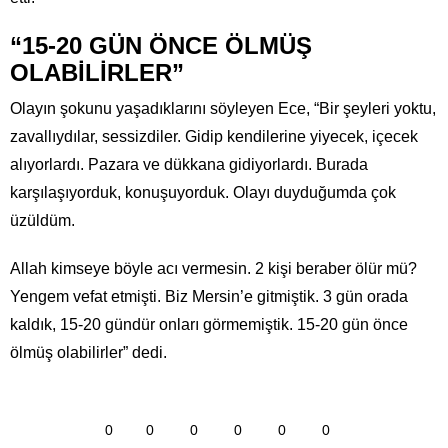
“15-20 GÜN ÖNCE ÖLMÜŞ
OLABİLİRLER”
Olayın şokunu yaşadıklarını söyleyen Ece, “Bir şeyleri yoktu,
zavallıydılar, sessizdiler. Gidip kendilerine yiyecek, içecek
alıyorlardı. Pazara ve dükkana gidiyorlardı. Burada
karşılaşıyorduk, konuşuyorduk. Olayı duyduğumda çok
üzüldüm.
Allah kimseye böyle acı vermesin. 2 kişi beraber ölür mü?
Yengem vefat etmişti. Biz Mersin’e gitmiştik. 3 gün orada
kaldık, 15-20 gündür onları görmemiştik. 15-20 gün önce
ölmüş olabilirler” dedi.
0
0
0
0
0
0