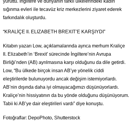
yürüttü. İngiltere ve dünyanın farklı ülkelerindeki kadın
sığınma evleri ile tecavüz kriz merkezlerini ziyaret ederek
farkındalık oluşturdu.
“KRALİÇE II. ELIZABETH BREXIT’E KARŞIYDI”
Kitabın yazarı Low, açıklamalarında ayrıca merhum Kraliçe
II. Elizabeth’in ‘Brexit’ sürecinde İngiltere’nin Avrupa
Birliği’nden (AB) ayrılmasına karşı olduğunu da dile getirdi.
Low, “Bu ülkede birçok insan AB’ye yönelik ciddi
eleştirilerde bulunuyordu ancak değişim istemiyorlardı.
AB’nin dışında daha iyi olmayacağımızı düşünüyorlardı.
Kraliçe’nin hissiyatının da bu yönde olduğunu düşünüyorum.
Tabii ki AB’ye dair eleştirileri vardı” diye konuştu.
Fotoğraflar: DepoPhoto, Shutterstock