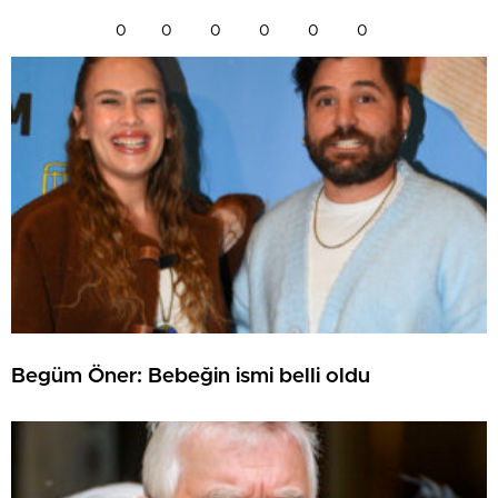
0
0
0
0
0
0
Begüm Öner: Bebeğin ismi belli oldu