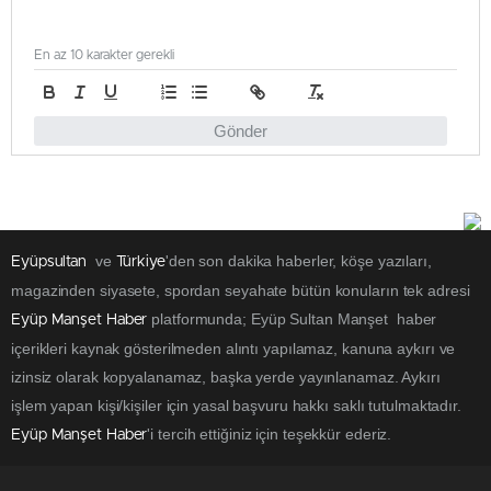
En az 10 karakter gerekli
Gönder
ve
'den son dakika haberler, köşe yazıları,
Eyüpsultan
Türkiye
magazinden siyasete, spordan seyahate bütün konuların tek adresi
platformunda; Eyüp Sultan Manşet haber
Eyüp Manşet Haber
içerikleri kaynak gösterilmeden alıntı yapılamaz, kanuna aykırı ve
izinsiz olarak kopyalanamaz, başka yerde yayınlanamaz. Aykırı
işlem yapan kişi/kişiler için yasal başvuru hakkı saklı tutulmaktadır.
'i tercih ettiğiniz için teşekkür ederiz.
Eyüp Manşet Haber