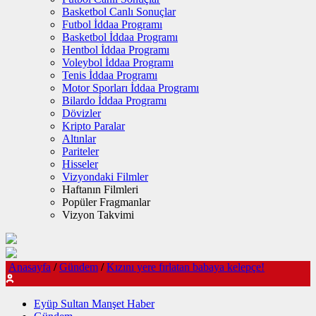
Basketbol Canlı Sonuçlar
Futbol İddaa Programı
Basketbol İddaa Programı
Hentbol İddaa Programı
Voleybol İddaa Programı
Tenis İddaa Programı
Motor Sporları İddaa Programı
Bilardo İddaa Programı
Dövizler
Kripto Paralar
Altınlar
Pariteler
Hisseler
Vizyondaki Filmler
Haftanın Filmleri
Popüler Fragmanlar
Vizyon Takvimi
Anasayfa
/
Gündem
/
Kızını yere fırlatan babaya kelepçe!
Eyüp Sultan Manşet Haber