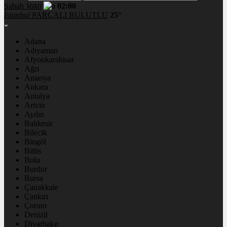
Sabah
Vakti
02:00
İstanbul
PARÇALI BULUTLU
25°
Adana
Adıyaman
Afyonkarahisar
Ağrı
Amasya
Ankara
Antalya
Artvin
Aydın
Balıkesir
Bilecik
Bingöl
Bitlis
Bolu
Burdur
Bursa
Çanakkale
Çankırı
Çorum
Denizli
Diyarbakır