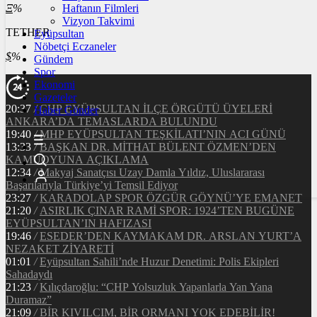
Ξ
%
Haftanın Filmleri
Vizyon Takvimi
TETHER
Eyüpsultan
Nöbetçi Eczaneler
$
%
Gündem
Spor
Ekonomi
Gazeteler
20:37
/
CHP EYÜPSULTAN İLÇE ÖRGÜTÜ ÜYELERİ
Haber Gönder
ANKARA’DA TEMASLARDA BULUNDU
19:40
/
MHP EYÜPSULTAN TEŞKİLATI’NIN ACI GÜNÜ
13:33
/
BAŞKAN DR. MİTHAT BÜLENT ÖZMEN’DEN
KAMUOYUNA AÇIKLAMA
12:34
/
Makyaj Sanatçısı Uzay Damla Yıldız, Uluslararası
Başarılarıyla Türkiye’yi Temsil Ediyor
23:27
/
KARADOLAP SPOR ÖZGÜR GÖYNÜ’YE EMANET
21:20
/
ASIRLIK ÇINAR RAMİ SPOR: 1924’TEN BUGÜNE
EYÜPSULTAN’IN HAFIZASI
19:46
/
ESEDER’DEN KAYMAKAM DR. ARSLAN YURT’A
NEZAKET ZİYARETİ
01:01
/
Eyüpsultan Sahili’nde Huzur Denetimi: Polis Ekipleri
Sahadaydı
21:23
/
Kılıçdaroğlu: “CHP Yolsuzluk Yapanlarla Yan Yana
Duramaz”
21:09
/
BİR KIVILCIM, BİR ORMANI YOK EDEBİLİR!