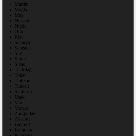
Mardin
Muğla
Muş
Nevşehir
Niğde
Ordu
Rize
Sakarya
Samsun
Siirt
Sinop
Sivas
Tekirdağ
Tokat
Trabzon
Tunceli
Şanlıurfa
Uşak
Van
Yozgat
Zonguldak
Aksaray
Bayburt
Karaman
Kırıkkale