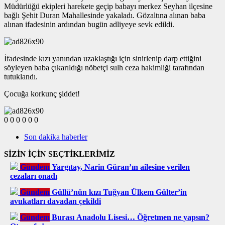
Müdürlüğü ekipleri harekete geçip babayı merkez Seyhan ilçesine
bağlı Şehit Duran Mahallesinde yakaladı. Gözaltına alınan baba
alınan ifadesinin ardından bugün adliyeye sevk edildi.
İfadesinde kızı yanından uzaklaştığı için sinirlenip darp ettiğini
söyleyen baba çıkarıldığı nöbetçi sulh ceza hakimliği tarafından
tutuklandı.
Çocuğa korkunç şiddet!
0
0
0
0
0
0
Son dakika haberler
SİZİN İÇİN SEÇTİKLERİMİZ
Gündem
Yargıtay, Narin Güran’ın ailesine verilen
cezaları onadı
Gündem
Güllü’nün kızı Tuğyan Ülkem Gülter’in
avukatları davadan çekildi
Gündem
Burası Anadolu Lisesi… Öğretmen ne yapsın?