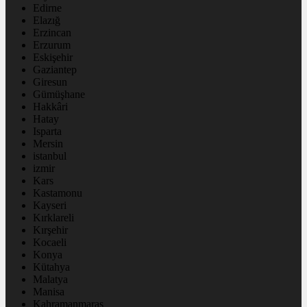
Edirne
Elazığ
Erzincan
Erzurum
Eskişehir
Gaziantep
Giresun
Gümüşhane
Hakkâri
Hatay
Isparta
Mersin
istanbul
izmir
Kars
Kastamonu
Kayseri
Kırklareli
Kırşehir
Kocaeli
Konya
Kütahya
Malatya
Manisa
Kahramanmaraş