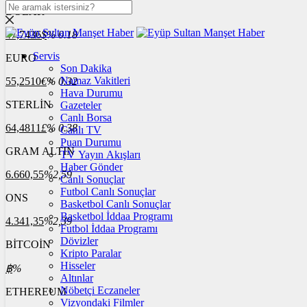
DOLAR
47,7436
$
% 0.18
Servis
EURO
Son Dakika
Namaz Vakitleri
55,2510
€
% 0.32
Hava Durumu
STERLİN
Gazeteler
Canlı Borsa
64,4811
£
% 0.38
Canlı TV
Puan Durumu
GRAM ALTIN
TV Yayın Akışları
Haber Gönder
6.660,55
%2,59
Canlı Sonuçlar
Futbol Canlı Sonuçlar
ONS
Basketbol Canlı Sonuçlar
Basketbol İddaa Programı
4.341,35
%2,39
Futbol İddaa Programı
Dövizler
BİTCOİN
Kripto Paralar
Hisseler
฿
%
Altınlar
Nöbetçi Eczaneler
ETHEREUM
Vizyondaki Filmler