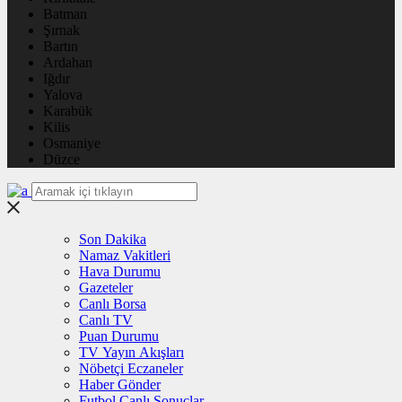
Batman
Şırnak
Bartın
Ardahan
Iğdır
Yalova
Karabük
Kilis
Osmaniye
Düzce
Son Dakika
Namaz Vakitleri
Hava Durumu
Gazeteler
Canlı Borsa
Canlı TV
Puan Durumu
TV Yayın Akışları
Nöbetçi Eczaneler
Haber Gönder
Futbol Canlı Sonuçlar