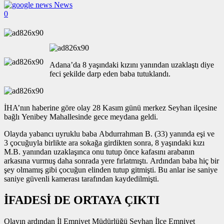
News
0
Adana’da 8 yaşındaki kızını yanından uzaklaştı diye
feci şekilde darp eden baba tutuklandı.
İHA’nın haberine göre olay 28 Kasım günü merkez Seyhan ilçesine
bağlı Yenibey Mahallesinde gece meydana geldi.
Olayda yabancı uyruklu baba Abdurrahman B. (33) yanında eşi ve
3 çocuğuyla birlikte ara sokağa girdikten sonra, 8 yaşındaki kızı
M.B. yanından uzaklaşınca onu tutup önce kafasını arabanın
arkasına vurmuş daha sonrada yere fırlatmıştı. Ardından baba hiç bir
şey olmamış gibi çocuğun elinden tutup gitmişti. Bu anlar ise saniye
saniye güvenli kamerası tarafından kaydedilmişti.
İFADESİ DE ORTAYA ÇIKTI
Olayın ardından İl Emniyet Müdürlüğü Seyhan İlçe Emniyet