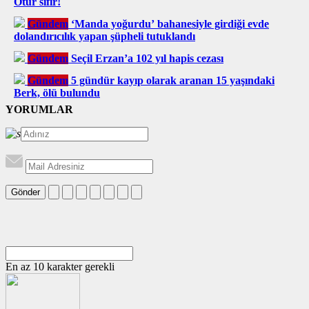
Otur sıfır!
Gündem
‘Manda yoğurdu’ bahanesiyle girdiği evde
dolandırıcılık yapan şüpheli tutuklandı
Gündem
Seçil Erzan’a 102 yıl hapis cezası
Gündem
5 gündür kayıp olarak aranan 15 yaşındaki
Berk, ölü bulundu
YORUMLAR
Gönder
En az 10 karakter gerekli