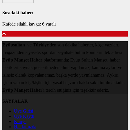
Sıradaki haber:
Kafede silahlı kavga: 6 yaralı
Eyüpsultan
ve
Türkiye
'den son dakika haberler, köşe yazıları,
magazinden siyasete, spordan seyahate bütün konuların tek adresi
Eyüp Manşet Haber
platformunda; Eyüp Sultan Manşet haber
içerikleri kaynak gösterilmeden alıntı yapılamaz, kanuna aykırı ve
izinsiz olarak kopyalanamaz, başka yerde yayınlanamaz. Aykırı
işlem yapan kişi/kişiler için yasal başvuru hakkı saklı tutulmaktadır.
Eyüp Manşet Haber
'i tercih ettiğiniz için teşekkür ederiz.
SAYFALAR
Üye Girişi
Üye Kaydı
Künye
Hakkımızda