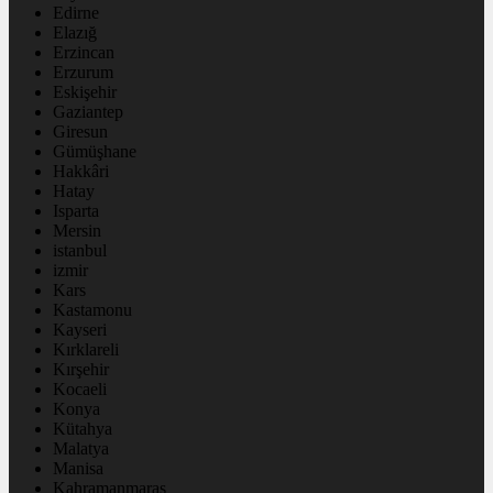
Edirne
Elazığ
Erzincan
Erzurum
Eskişehir
Gaziantep
Giresun
Gümüşhane
Hakkâri
Hatay
Isparta
Mersin
istanbul
izmir
Kars
Kastamonu
Kayseri
Kırklareli
Kırşehir
Kocaeli
Konya
Kütahya
Malatya
Manisa
Kahramanmaraş