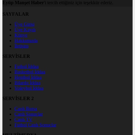
Eyüp Manşet Haber
'i tercih ettiğiniz için teşekkür ederiz.
SAYFALAR
Üye Girişi
Üye Kaydı
Künye
Hakkımızda
İletişim
SERVİSLER
Futbol İddaa
Basketbol İddaa
Hentbol İddaa
Bilardo İddaa
Voleybol İddaa
SERVİSLER 2
Canlı Borsa
Canlı Sonuçlar
Canlı TV
Futbol Canlı Sonuçlar