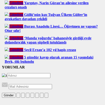
Gündem
Yargıtay, Narin Güran’ın ailesine verilen
cezaları onadı
Gündem
Güllü’nün kızı Tuğyan Ülkem Gülter’in
avukatları davadan çekildi
Gündem
Burası Anadolu Lisesi… Öğretmen ne yapsın?
Otur sıfır!
Gündem
‘Manda yoğurdu’ bahanesiyle girdiği evde
dolandırıcılık yapan şüpheli tutuklandı
Gündem
Seçil Erzan’a 102 yıl hapis cezası
Gündem
5 gündür kayıp olarak aranan 15 yaşındaki
Berk, ölü bulundu
YORUMLAR
Gönder