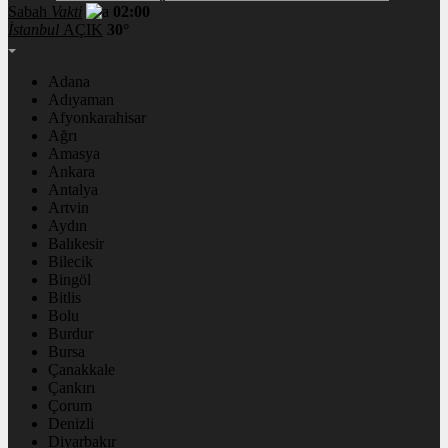
Sabah
Vakti
02:00
İstanbul
AÇIK
30°
Adana
Adıyaman
Afyonkarahisar
Ağrı
Amasya
Ankara
Antalya
Artvin
Aydın
Balıkesir
Bilecik
Bingöl
Bitlis
Bolu
Burdur
Bursa
Çanakkale
Çankırı
Çorum
Denizli
Diyarbakır