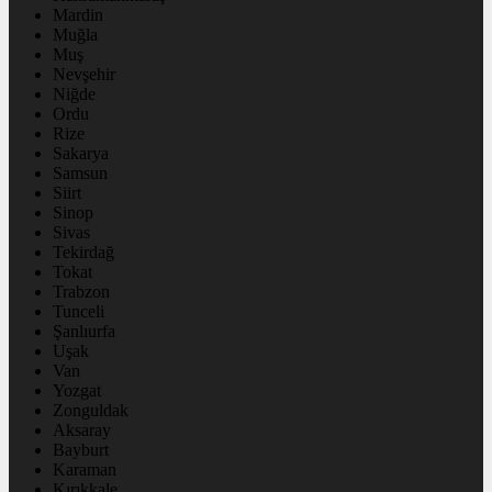
Mardin
Muğla
Muş
Nevşehir
Niğde
Ordu
Rize
Sakarya
Samsun
Siirt
Sinop
Sivas
Tekirdağ
Tokat
Trabzon
Tunceli
Şanlıurfa
Uşak
Van
Yozgat
Zonguldak
Aksaray
Bayburt
Karaman
Kırıkkale