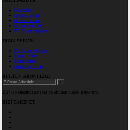
MULTİMEDYA
Gazeteler
Hava Durumu
Haber Gönder
Namaz Vakitleri
TV Yayın Akışları
HIZLI SERVİS
TV Yayın Akışları
Yazarlar Site
Tenis İddaa
Basketbol Canlı
BÜLTEN ABONELİĞİ
+
Bu web sitesinden haber ve ebülten almak istiyorum
BİZİ TAKİP ET