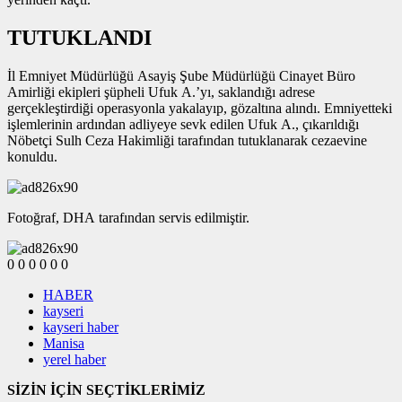
TUTUKLANDI
İl Emniyet Müdürlüğü Asayiş Şube Müdürlüğü Cinayet Büro
Amirliği ekipleri şüpheli Ufuk A.’yı, saklandığı adrese
gerçekleştirdiği operasyonla yakalayıp, gözaltına alındı. Emniyetteki
işlemlerinin ardından adliyeye sevk edilen Ufuk A., çıkarıldığı
Nöbetçi Sulh Ceza Hakimliği tarafından tutuklanarak cezaevine
konuldu.
Fotoğraf, DHA tarafından servis edilmiştir.
0
0
0
0
0
0
HABER
kayseri
kayseri haber
Manisa
yerel haber
SİZİN İÇİN SEÇTİKLERİMİZ