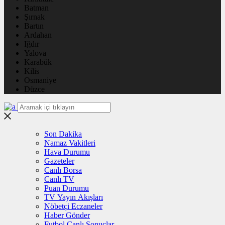
Batman
Şırnak
Bartın
Ardahan
Iğdır
Yalova
Karabük
Kilis
Osmaniye
Düzce
Son Dakika
Namaz Vakitleri
Hava Durumu
Gazeteler
Canlı Borsa
Canlı TV
Puan Durumu
TV Yayın Akışları
Nöbetçi Eczaneler
Haber Gönder
Futbol Canlı Sonuçlar