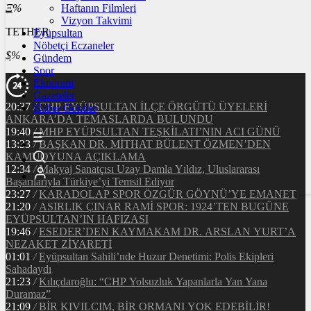
Ξ
%
Haftanın Filmleri
Vizyon Takvimi
TETHER
Eyüpsultan
Nöbetçi Eczaneler
$
%
Gündem
Spor
Ekonomi
Gazeteler
20:37
/
CHP EYÜPSULTAN İLÇE ÖRGÜTÜ ÜYELERİ
Haber Gönder
ANKARA’DA TEMASLARDA BULUNDU
19:40
/
MHP EYÜPSULTAN TEŞKİLATI’NIN ACI GÜNÜ
13:33
/
BAŞKAN DR. MİTHAT BÜLENT ÖZMEN’DEN
KAMUOYUNA AÇIKLAMA
12:34
/
Makyaj Sanatçısı Uzay Damla Yıldız, Uluslararası
Başarılarıyla Türkiye’yi Temsil Ediyor
23:27
/
KARADOLAP SPOR ÖZGÜR GÖYNÜ’YE EMANET
21:20
/
ASIRLIK ÇINAR RAMİ SPOR: 1924’TEN BUGÜNE
EYÜPSULTAN’IN HAFIZASI
19:46
/
ESEDER’DEN KAYMAKAM DR. ARSLAN YURT’A
NEZAKET ZİYARETİ
01:01
/
Eyüpsultan Sahili’nde Huzur Denetimi: Polis Ekipleri
Sahadaydı
21:23
/
Kılıçdaroğlu: “CHP Yolsuzluk Yapanlarla Yan Yana
Duramaz”
21:09
/
BİR KIVILCIM, BİR ORMANI YOK EDEBİLİR!