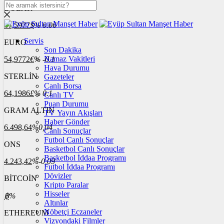
DOLAR
47,5977
$
% 0.06
Servis
EURO
Son Dakika
Namaz Vakitleri
54,9772
€
% -0.1
Hava Durumu
STERLİN
Gazeteler
Canlı Borsa
64,1986
£
% 0.1
Canlı TV
Puan Durumu
GRAM ALTIN
TV Yayın Akışları
Haber Gönder
6.498,64
%0,04
Canlı Sonuçlar
Futbol Canlı Sonuçlar
ONS
Basketbol Canlı Sonuçlar
Basketbol İddaa Programı
4.243,42
%-0,09
Futbol İddaa Programı
Dövizler
BİTCOİN
Kripto Paralar
Hisseler
฿
%
Altınlar
Nöbetçi Eczaneler
ETHEREUM
Vizyondaki Filmler