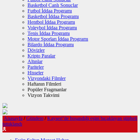
Basketbol Canlı Sonuçlar
Futbol İddaa Programı
Basketbol İddaa Programı
Hentbol İddaa Programı
Voleybol İddaa Programı
Tenis İddaa Programı
Motor Sporları İddaa Programı
Bilardo İddaa Programı
Dövizler
Kripto Paralar
Altınlar
Pariteler
Hisseler
Vizyondaki Filmler
Haftanın Filmleri
Popüler Fragmanlar
Vizyon Takvimi
Anasayfa
/
Gündem
/
Kayseri’de boşandığı eşini bıçaklayan şüpheli
tutuklandı