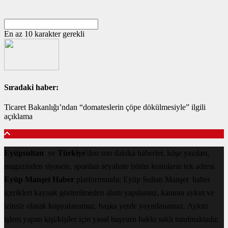
En az 10 karakter gerekli
Sıradaki haber:
Ticaret Bakanlığı’ndan “domateslerin çöpe dökülmesiyle” ilgili
açıklama
Eyüpsultan
ve
Türkiye
'den son dakika haberler, köşe yazıları,
magazinden siyasete, spordan seyahate bütün konuların tek adresi
Eyüp Manşet Haber
platformunda; Eyüp Sultan Manşet haber
içerikleri kaynak gösterilmeden alıntı yapılamaz, kanuna aykırı ve
izinsiz olarak kopyalanamaz, başka yerde yayınlanamaz. Aykırı
işlem yapan kişi/kişiler için yasal başvuru hakkı saklı tutulmaktadır.