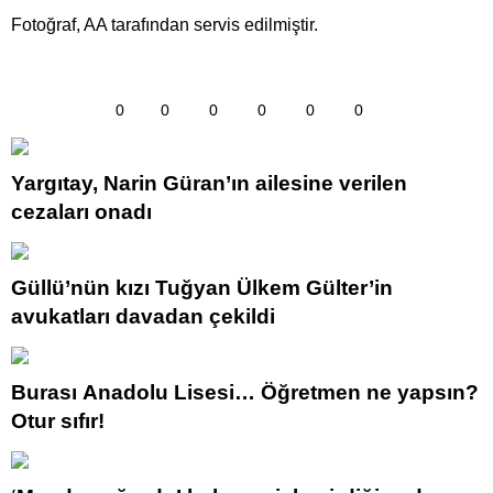
Fotoğraf, AA tarafından servis edilmiştir.
0
0
0
0
0
0
Yargıtay, Narin Güran’ın ailesine verilen
cezaları onadı
Güllü’nün kızı Tuğyan Ülkem Gülter’in
avukatları davadan çekildi
Burası Anadolu Lisesi… Öğretmen ne yapsın?
Otur sıfır!