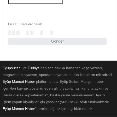
En az 10 karakter gerekli
Gönder
Eyüpsultan
ve
Türkiye
'den son dakika haberler, köşe yazıları,
magazinden siyasete, spordan seyahate bütün konuların tek adresi
Eyüp Manşet Haber
platformunda; Eyüp Sultan Manşet haber
içerikleri kaynak gösterilmeden alıntı yapılamaz, kanuna aykırı ve
izinsiz olarak kopyalanamaz, başka yerde yayınlanamaz. Aykırı
işlem yapan kişi/kişiler için yasal başvuru hakkı saklı tutulmaktadır.
Eyüp Manşet Haber
'i tercih ettiğiniz için teşekkür ederiz.