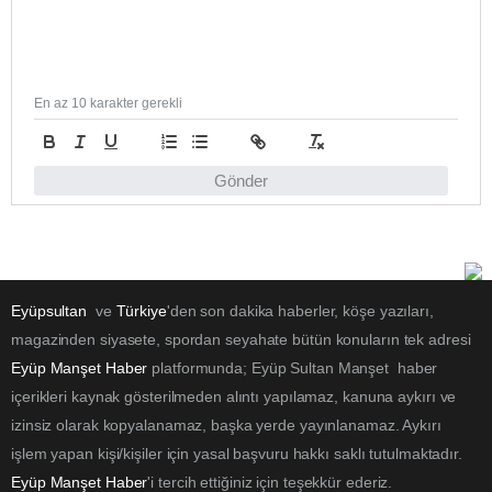
En az 10 karakter gerekli
Gönder
Eyüpsultan
ve
Türkiye
'den son dakika haberler, köşe yazıları,
magazinden siyasete, spordan seyahate bütün konuların tek adresi
Eyüp Manşet Haber
platformunda; Eyüp Sultan Manşet haber
içerikleri kaynak gösterilmeden alıntı yapılamaz, kanuna aykırı ve
izinsiz olarak kopyalanamaz, başka yerde yayınlanamaz. Aykırı
işlem yapan kişi/kişiler için yasal başvuru hakkı saklı tutulmaktadır.
Eyüp Manşet Haber
'i tercih ettiğiniz için teşekkür ederiz.