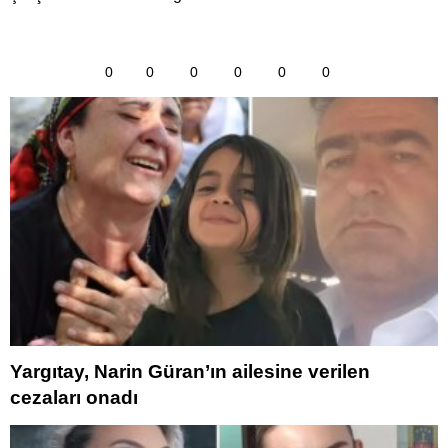
0
0
0
0
0
0
Yargıtay, Narin Güran’ın ailesine verilen
cezaları onadı