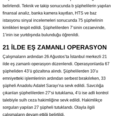
belirlendi. Teknik ve takip sonucunda b şüphelilerin yapılan
finansal analiz, banka kamera kayıtları, HTS ve baz
istasyonu sinyal incelemeleri sonucunda 75 şüphelinin
kimlikleri tespit edildi. Şüphelilerden 7’sinin cezaevinde,
1’inin ise yurtdışında bulunduğu öğrenildi.
21 İLDE EŞ ZAMANLI OPERASYON
Çalışmaların ardından 26 Ağustos’ta İstanbul merkezli 21
ilde eş zamanlı operasyon düzenlendi. Operasyonlarda 67
şüpheliden 43’ü gözaltına alındı. Şüphelilerden 10’u
emniyetteki işlemlerinin ardından serbest bırakılırken, 33
şüpheli Anadolu Adalet Sarayı’na sevk edildi. Savcılığa
çıkarılan şüphelilerden 27’si tutuklama, 4’ü ise adli kontrol
talebiyle sulh ceza hakimliğine sevk edildi. Hakimlikçe
sorguları yapılan 27 şüpheli tutuklandı. Olayla ilgili
çalışmaların devam ettiği belirtildi.