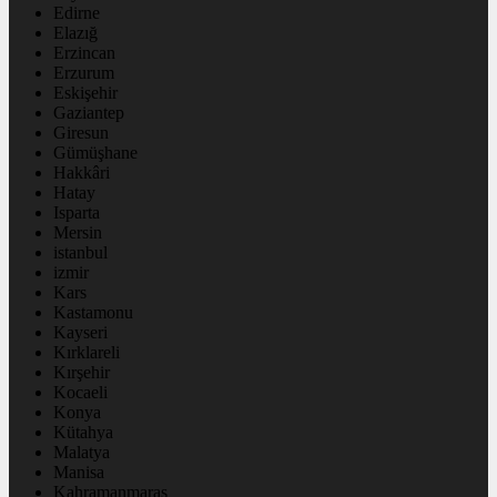
Edirne
Elazığ
Erzincan
Erzurum
Eskişehir
Gaziantep
Giresun
Gümüşhane
Hakkâri
Hatay
Isparta
Mersin
istanbul
izmir
Kars
Kastamonu
Kayseri
Kırklareli
Kırşehir
Kocaeli
Konya
Kütahya
Malatya
Manisa
Kahramanmaraş