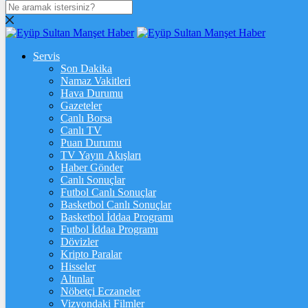
DOLAR
47,7060
$
% 0.16
Servis
EURO
Son Dakika
Namaz Vakitleri
55,2079
€
% 0.33
Hava Durumu
STERLİN
Gazeteler
Canlı Borsa
64,4501
£
% 0.42
Canlı TV
Puan Durumu
GRAM ALTIN
TV Yayın Akışları
Haber Gönder
6.677,60
%2,85
Canlı Sonuçlar
Futbol Canlı Sonuçlar
ONS
Basketbol Canlı Sonuçlar
Basketbol İddaa Programı
4.350,56
%2,61
Futbol İddaa Programı
Dövizler
BİTCOİN
Kripto Paralar
Hisseler
฿
%
Altınlar
Nöbetçi Eczaneler
ETHEREUM
Vizyondaki Filmler