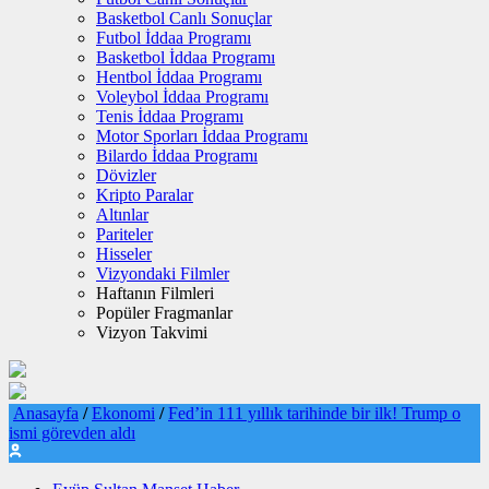
Basketbol Canlı Sonuçlar
Futbol İddaa Programı
Basketbol İddaa Programı
Hentbol İddaa Programı
Voleybol İddaa Programı
Tenis İddaa Programı
Motor Sporları İddaa Programı
Bilardo İddaa Programı
Dövizler
Kripto Paralar
Altınlar
Pariteler
Hisseler
Vizyondaki Filmler
Haftanın Filmleri
Popüler Fragmanlar
Vizyon Takvimi
Anasayfa
/
Ekonomi
/
Fed’in 111 yıllık tarihinde bir ilk! Trump o
ismi görevden aldı