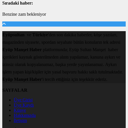
Sıradaki haber:
Benzine zam bekleniyor
Eyüpsultan
ve
Türkiye
'den son dakika haberler, köşe yazıları,
magazinden siyasete, spordan seyahate bütün konuların tek adresi
Eyüp Manşet Haber
platformunda; Eyüp Sultan Manşet haber
içerikleri kaynak gösterilmeden alıntı yapılamaz, kanuna aykırı ve
izinsiz olarak kopyalanamaz, başka yerde yayınlanamaz. Aykırı
işlem yapan kişi/kişiler için yasal başvuru hakkı saklı tutulmaktadır.
Eyüp Manşet Haber
'i tercih ettiğiniz için teşekkür ederiz.
SAYFALAR
Üye Girişi
Üye Kaydı
Künye
Hakkımızda
İletişim