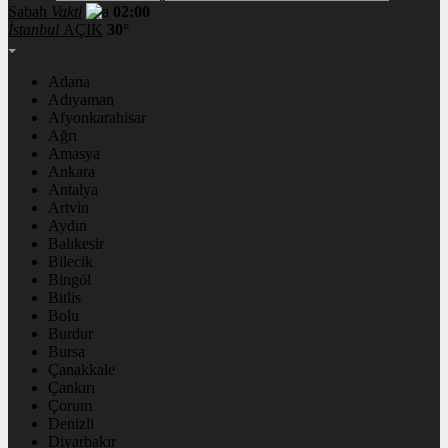
Sabah
Vakti
02:00
İstanbul
AÇIK
30°
Adana
Adıyaman
Afyonkarahisar
Ağrı
Amasya
Ankara
Antalya
Artvin
Aydın
Balıkesir
Bilecik
Bingöl
Bitlis
Bolu
Burdur
Bursa
Çanakkale
Çankırı
Çorum
Denizli
Diyarbakır