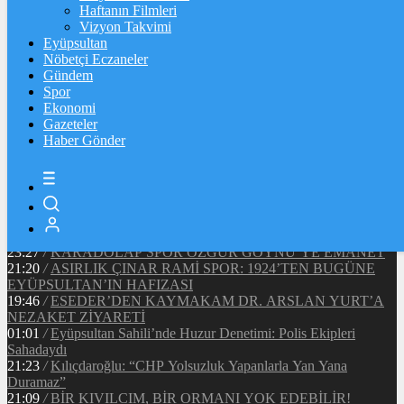
Ξ
%
Haftanın Filmleri
Vizyon Takvimi
TETHER
Eyüpsultan
Nöbetçi Eczaneler
$
%
Gündem
Spor
Ekonomi
Gazeteler
20:37
/
CHP EYÜPSULTAN İLÇE ÖRGÜTÜ ÜYELERİ
Haber Gönder
ANKARA’DA TEMASLARDA BULUNDU
19:40
/
MHP EYÜPSULTAN TEŞKİLATI’NIN ACI GÜNÜ
13:33
/
BAŞKAN DR. MİTHAT BÜLENT ÖZMEN’DEN
KAMUOYUNA AÇIKLAMA
12:34
/
Makyaj Sanatçısı Uzay Damla Yıldız, Uluslararası
Başarılarıyla Türkiye’yi Temsil Ediyor
23:27
/
KARADOLAP SPOR ÖZGÜR GÖYNÜ’YE EMANET
21:20
/
ASIRLIK ÇINAR RAMİ SPOR: 1924’TEN BUGÜNE
EYÜPSULTAN’IN HAFIZASI
19:46
/
ESEDER’DEN KAYMAKAM DR. ARSLAN YURT’A
NEZAKET ZİYARETİ
01:01
/
Eyüpsultan Sahili’nde Huzur Denetimi: Polis Ekipleri
Sahadaydı
21:23
/
Kılıçdaroğlu: “CHP Yolsuzluk Yapanlarla Yan Yana
Duramaz”
21:09
/
BİR KIVILCIM, BİR ORMANI YOK EDEBİLİR!