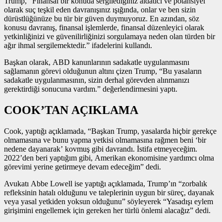
Trump, “Finansal bir konuda sergilediğiniz aldatıcı ve potansiyel
olarak suç teşkil eden davranışınız ışığında, onlar ve ben sizin
dürüstlüğünüze bu tür bir güven duymuyoruz. En azından, söz
konusu davranış, finansal işlemlerde, finansal düzenleyici olarak
yetkinliğinizi ve güvenilirliğinizi sorgulamaya neden olan türden bir
ağır ihmal sergilemektedir.” ifadelerini kullandı.
Başkan olarak, ABD kanunlarının sadakatle uygulanmasını
sağlamanın görevi olduğunun altını çizen Trump, “Bu yasaların
sadakatle uygulanmasının, sizin derhal görevden alınmanızı
gerektirdiği sonucuna vardım.” değerlendirmesini yaptı.
COOK’TAN AÇIKLAMA
Cook, yaptığı açıklamada, “Başkan Trump, yasalarda hiçbir gerekçe
olmamasına ve bunu yapma yetkisi olmamasına rağmen beni ‘bir
nedene dayanarak’ kovmuş gibi davrandı. İstifa etmeyeceğim.
2022’den beri yaptığım gibi, Amerikan ekonomisine yardımcı olma
görevimi yerine getirmeye devam edeceğim” dedi.
Avukatı Abbe Lowell ise yaptığı açıklamada, Trump’ın “zorbalık
refleksinin hatalı olduğunu ve taleplerinin uygun bir süreç, dayanak
veya yasal yetkiden yoksun olduğunu” söyleyerek “Yasadışı eylem
girişimini engellemek için gereken her türlü önlemi alacağız” dedi.