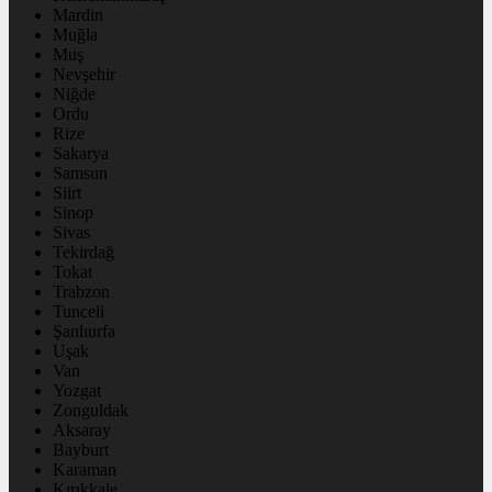
Mardin
Muğla
Muş
Nevşehir
Niğde
Ordu
Rize
Sakarya
Samsun
Siirt
Sinop
Sivas
Tekirdağ
Tokat
Trabzon
Tunceli
Şanlıurfa
Uşak
Van
Yozgat
Zonguldak
Aksaray
Bayburt
Karaman
Kırıkkale