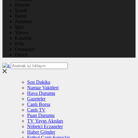
Batman
Şırnak
Bartın
Ardahan
Iğdır
Yalova
Karabük
Kilis
Osmaniye
Düzce
Son Dakika
Namaz Vakitleri
Hava Durumu
Gazeteler
Canlı Borsa
Canlı TV
Puan Durumu
TV Yayın Akışları
Nöbetçi Eczaneler
Haber Gönder
Futbol Canlı Sonuçlar