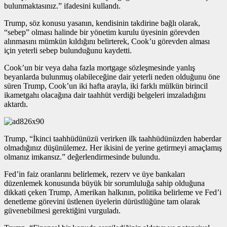
bulunmaktasınız.” ifadesini kullandı.
Trump, söz konusu yasanın, kendisinin takdirine bağlı olarak,
“sebep” olması halinde bir yönetim kurulu üyesinin görevden
alınmasını mümkün kıldığını belirterek, Cook’u görevden alması
için yeterli sebep bulunduğunu kaydetti.
Cook’un bir veya daha fazla mortgage sözleşmesinde yanlış
beyanlarda bulunmuş olabileceğine dair yeterli neden olduğunu öne
süren Trump, Cook’un iki hafta arayla, iki farklı mülkün birincil
ikametgahı olacağına dair taahhüt verdiği belgeleri imzaladığını
aktardı.
Trump, “İkinci taahhüdünüzü verirken ilk taahhüdünüzden haberdar
olmadığınız düşünülemez. Her ikisini de yerine getirmeyi amaçlamış
olmanız imkansız.” değerlendirmesinde bulundu.
Fed’in faiz oranlarını belirlemek, rezerv ve üye bankaları
düzenlemek konusunda büyük bir sorumluluğa sahip olduğuna
dikkati çeken Trump, Amerikan halkının, politika belirleme ve Fed’i
denetleme görevini üstlenen üyelerin dürüstlüğüne tam olarak
güvenebilmesi gerektiğini vurguladı.