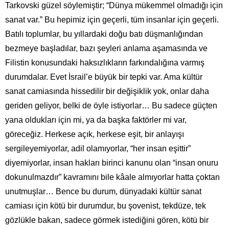
Tarkovski güzel söylemiştir; “Dünya mükemmel olmadığı için
sanat var.” Bu hepimiz için geçerli, tüm insanlar için geçerli.
Batılı toplumlar, bu yıllardaki doğu batı düşmanlığından
bezmeye başladılar, bazı şeyleri anlama aşamasında ve
Filistin konusundaki haksızlıkların farkındalığına varmış
durumdalar. Evet İsrail’e büyük bir tepki var. Ama kültür
sanat camiasında hissedilir bir değişiklik yok, onlar daha
geriden geliyor, belki de öyle istiyorlar… Bu sadece güçten
yana oldukları için mi, ya da başka faktörler mi var,
göreceğiz. Herkese açık, herkese eşit, bir anlayışı
sergileyemiyorlar, adil olamıyorlar, “her insan eşittir”
diyemiyorlar, insan hakları birinci kanunu olan “insan onuru
dokunulmazdır” kavramını bile kâale almıyorlar hatta çoktan
unutmuşlar… Bence bu durum, dünyadaki kültür sanat
camiası için kötü bir durumdur, bu şovenist, tekdüze, tek
gözlükle bakan, sadece görmek istediğini gören, kötü bir