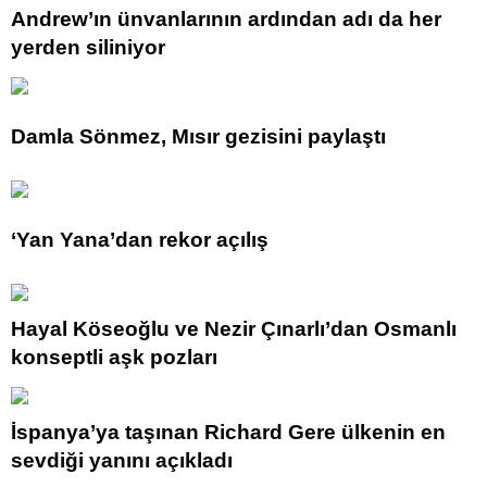
Andrew’ın ünvanlarının ardından adı da her
yerden siliniyor
Damla Sönmez, Mısır gezisini paylaştı
‘Yan Yana’dan rekor açılış
Hayal Köseoğlu ve Nezir Çınarlı’dan Osmanlı
konseptli aşk pozları
İspanya’ya taşınan Richard Gere ülkenin en
sevdiği yanını açıkladı