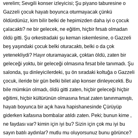
verelim; Sevgili konser izleyicisi; Şu piyano taburesine o
Gazzeli çocuk hayatı boyunca oturmayacak çünkü
öldürdünüz, kim bilir belki de hepimizden daha iyi o çocuk
çalacaktı? ne bir gelecek, ne eğitim, hiçbir fırsatı olmadan
öldü gitti. Şu orkestradaki şu keman iskemlesine, o Gazzeli
beş yaşındaki çocuk belki oturacaktı, belki o da çok
yetenekliydi? Hayır oturamayacak, çoktan öldü, zaten bir
geleceği yoktu, bir geleceği olmasına fırsat bile tanımadı. Şu
salonda, şu dinleyicilerdeki, şu ön sıradaki koltuğa o Gazzeli
çocuk, ileride bir gün belki bilet alıp konser dinleyecekti. Bu
bile mümkün olmadı, öldü gitti zaten, hiçbir geleceği hiçbir
eğitimi, hiçbir kültürünün olmasına fırsat zaten tanınmamıştı,
hayatı boyunca bir açık hava hapishanesinde Çürüyüp
giderken kafasına bombalar atıldı zaten. Peki; bunun kime ,
ne faydası var? kimin için iyi bu? Sizin için çok mu iyi bu
sayın batılı aydınlar? mutlu mu oluyorsunuz bunu görünce?