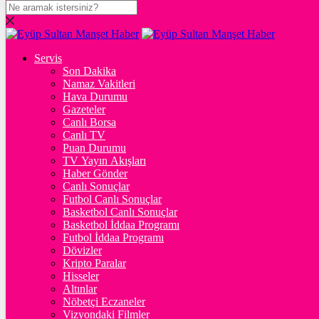
DOLAR
47,7063
$
% 0.17
Servis
EURO
Son Dakika
Namaz Vakitleri
55,0371
€
% 0.03
Hava Durumu
STERLİN
Gazeteler
Canlı Borsa
64,1625
£
% -0.03
Canlı TV
Puan Durumu
GRAM ALTIN
TV Yayın Akışları
Haber Gönder
6.611,24
%1,83
Canlı Sonuçlar
Futbol Canlı Sonuçlar
ONS
Basketbol Canlı Sonuçlar
Basketbol İddaa Programı
4.312,88
%1,72
Futbol İddaa Programı
Dövizler
BİTCOİN
Kripto Paralar
Hisseler
฿
%
Altınlar
Nöbetçi Eczaneler
ETHEREUM
Vizyondaki Filmler