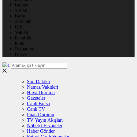
Batman
Şırnak
Bartın
Ardahan
Iğdır
Yalova
Karabük
Kilis
Osmaniye
Düzce
Son Dakika
Namaz Vakitleri
Hava Durumu
Gazeteler
Canlı Borsa
Canlı TV
Puan Durumu
TV Yayın Akışları
Nöbetçi Eczaneler
Haber Gönder
Futbol Canlı Sonuçlar