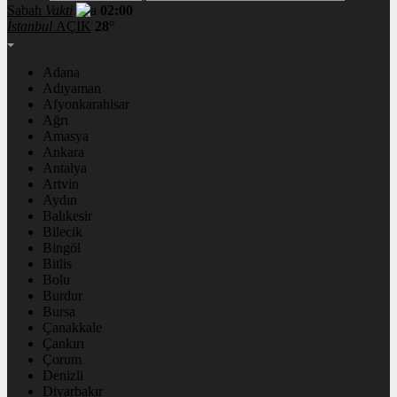
Sabah
Vakti
02:00
İstanbul
AÇIK
28°
Adana
Adıyaman
Afyonkarahisar
Ağrı
Amasya
Ankara
Antalya
Artvin
Aydın
Balıkesir
Bilecik
Bingöl
Bitlis
Bolu
Burdur
Bursa
Çanakkale
Çankırı
Çorum
Denizli
Diyarbakır