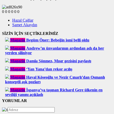
0
0
0
0
0
0
Hazal Çağlar
Samet Akaydın
SİZİN İÇİN SEÇTİKLERİMİZ
Magazin
Begüm Öner: Bebeğin ismi belli oldu
Magazin
Andrew’ın ünvanlarının ardından adı da her
yerden siliniyor
Magazin
Damla Sönmez, Mısır gezisini paylaştı
Magazin
‘Yan Yana’dan rekor açılış
Magazin
Hayal Köseoğlu ve Nezir Çınarlı’dan Osmanlı
konseptli aşk pozları
Magazin
İspanya’ya taşınan Richard Gere ülkenin en
sevdiği yanını açıkladı
YORUMLAR