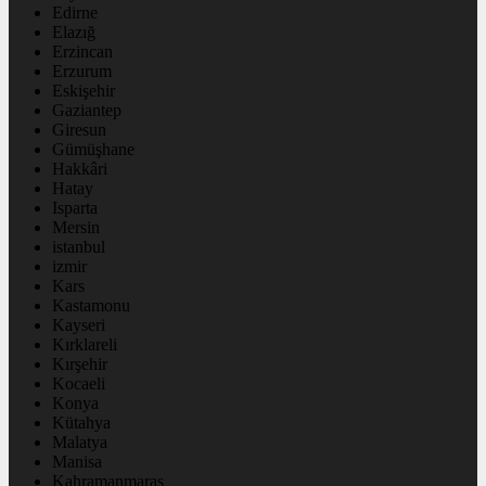
Edirne
Elazığ
Erzincan
Erzurum
Eskişehir
Gaziantep
Giresun
Gümüşhane
Hakkâri
Hatay
Isparta
Mersin
istanbul
izmir
Kars
Kastamonu
Kayseri
Kırklareli
Kırşehir
Kocaeli
Konya
Kütahya
Malatya
Manisa
Kahramanmaraş