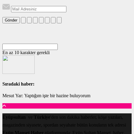
Gönder
En az 10 karakter gerekli
Sıradaki haber:
Mesut Yar: Yaptığım işte bir hazine buluyorum
Eyüpsultan
ve
Türkiye
'den son dakika haberler, köşe yazıları,
magazinden siyasete, spordan seyahate bütün konuların tek adresi
Eyüp Manşet Haber
platformunda; Eyüp Sultan Manşet haber