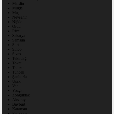
Mardin
Muğla
Muş
Nevşehir
Niğde
Ordu
Rize
Sakarya
Samsun
Siirt
Sinop
Sivas
Tekirdağ
Tokat
Trabzon
Tunceli
Şanlıurfa
Uşak
Van
Yozgat
Zonguldak
Aksaray
Bayburt
Karaman
Kırıkkale