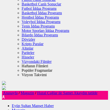
Basketbol Canlı Sonuçlar
Futbol İddaa Programı
Basketbol İddaa Programı
Hentbol İddaa Programı
Voleybol İddaa Programı
Tenis İddaa Programı
Motor Sporları İddaa Programı
Bilardo İddaa Programı
Dövizler
Kripto Paralar
Altınlar
Pariteler
Hisseler
Vizyondaki Filmler
Haftanın Filmleri
Popüler Fragmanlar
Vizyon Takvimi
Anasayfa
/
Magazin
/
Hazal Çağlar ile Samet Akaydın tatilde
Eyüp Sultan Manşet Haber