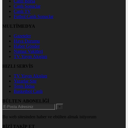
Canlı Borsa
Canlı Sonuçlar
Canlı TV
Futbol Canlı Sonuçlar
MULTİMEDYA
Gazeteler
Hava Durumu
Haber Gönder
Namaz Vakitleri
TV Yayın Akışları
HIZLI SERVİS
TV Yayın Akışları
Yazarlar Site
Tenis İddaa
Basketbol Canlı
BÜLTEN ABONELİĞİ
+
Bu web sitesinden haber ve ebülten almak istiyorum
BİZİ TAKİP ET