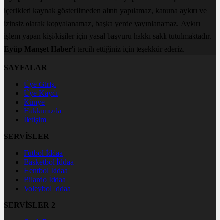
içerikleri kaynak gösterilmeden alıntı yapılamaz, kanuna aykırı ve
izinsiz olarak kopyalanamaz, başka yerde yayınlanamaz. Aykırı
işlem yapan kişi/kişiler için yasal başvuru hakkı saklı tutulmaktadır.
Eyüp Manşet Haber
'i tercih ettiğiniz için teşekkür ederiz.
SAYFALAR
Üye Girişi
Üye Kaydı
Künye
Hakkımızda
İletişim
SERVİSLER
Futbol İddaa
Basketbol İddaa
Hentbol İddaa
Bilardo İddaa
Voleybol İddaa
SERVİSLER 2