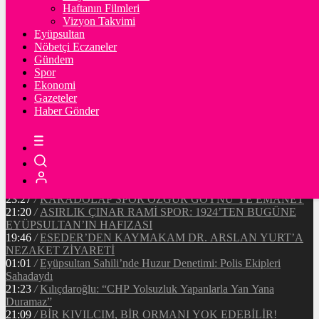
Ξ
%
Haftanın Filmleri
Vizyon Takvimi
TETHER
Eyüpsultan
Nöbetçi Eczaneler
$
%
Gündem
Spor
Ekonomi
Gazeteler
20:37
/
CHP EYÜPSULTAN İLÇE ÖRGÜTÜ ÜYELERİ
Haber Gönder
ANKARA’DA TEMASLARDA BULUNDU
19:40
/
MHP EYÜPSULTAN TEŞKİLATI’NIN ACI GÜNÜ
13:33
/
BAŞKAN DR. MİTHAT BÜLENT ÖZMEN’DEN
KAMUOYUNA AÇIKLAMA
12:34
/
Makyaj Sanatçısı Uzay Damla Yıldız, Uluslararası
Başarılarıyla Türkiye’yi Temsil Ediyor
23:27
/
KARADOLAP SPOR ÖZGÜR GÖYNÜ’YE EMANET
21:20
/
ASIRLIK ÇINAR RAMİ SPOR: 1924’TEN BUGÜNE
EYÜPSULTAN’IN HAFIZASI
19:46
/
ESEDER’DEN KAYMAKAM DR. ARSLAN YURT’A
NEZAKET ZİYARETİ
01:01
/
Eyüpsultan Sahili’nde Huzur Denetimi: Polis Ekipleri
Sahadaydı
21:23
/
Kılıçdaroğlu: “CHP Yolsuzluk Yapanlarla Yan Yana
Duramaz”
21:09
/
BİR KIVILCIM, BİR ORMANI YOK EDEBİLİR!