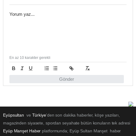
En az 10 karakter gerekli
Gönder
Eyüpsultan
ve
Türkiye
'den son dakika haberler, köşe yazıları,
magazinden siyasete, spordan seyahate bütün konuların tek adresi
Eyüp Manşet Haber
platformunda; Eyüp Sultan Manşet haber