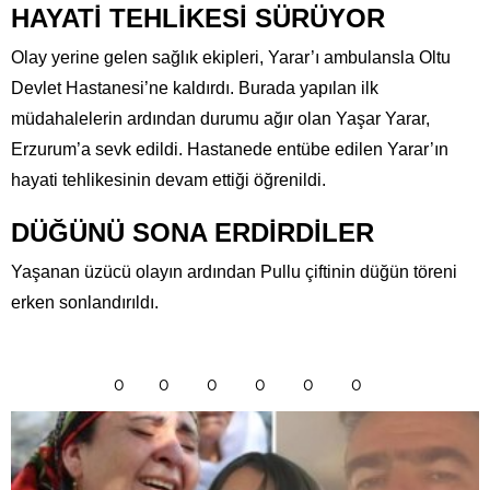
HAYATİ TEHLİKESİ SÜRÜYOR
Olay yerine gelen sağlık ekipleri, Yarar’ı ambulansla Oltu
Devlet Hastanesi’ne kaldırdı. Burada yapılan ilk
müdahalelerin ardından durumu ağır olan Yaşar Yarar,
Erzurum’a sevk edildi. Hastanede entübe edilen Yarar’ın
hayati tehlikesinin devam ettiği öğrenildi.
DÜĞÜNÜ SONA ERDİRDİLER
Yaşanan üzücü olayın ardından Pullu çiftinin düğün töreni
erken sonlandırıldı.
0
0
0
0
0
0