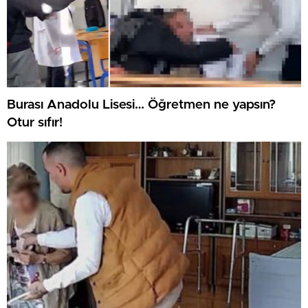
Burası Anadolu Lisesi… Öğretmen ne yapsın?
Otur sıfır!