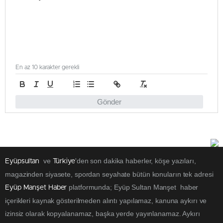
En az 10 karakter gerekli
Gönder
ve
'den son dakika haberler, köşe yazıları,
Eyüpsultan
Türkiye
magazinden siyasete, spordan seyahate bütün konuların tek adresi
platformunda; Eyüp Sultan Manşet haber
Eyüp Manşet Haber
içerikleri kaynak gösterilmeden alıntı yapılamaz, kanuna aykırı ve
izinsiz olarak kopyalanamaz, başka yerde yayınlanamaz. Aykırı