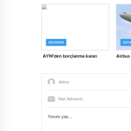
ikramiy
EKONOMI
EKO
AYM’den borçlanma kararı
Airbus 