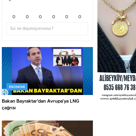
0
0
0
0
0
0
EKONOMI
Bakan Bayraktar’dan Avrupa’ya LNG
çağrısı