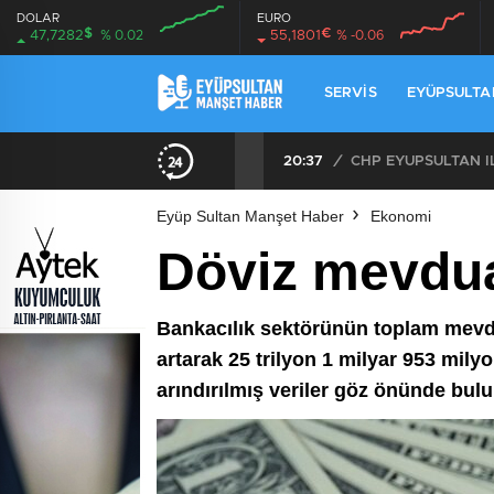
DOLAR
EURO
$
€
47,7282
% 0.02
55,1801
% -0.06
SERVIS
EYÜPSULTA
20:37
/
Eyüp Sultan Manşet Haber
Ekonomi
Döviz mevdua
Bankacılık sektörünün toplam mevdua
artarak 25 trilyon 1 milyar 953 milyo
arındırılmış veriler göz önünde bul