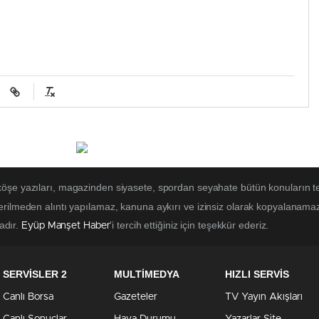
 köşe yazıları, magazinden siyasete, spordan seyahate bütün konuların t
erilmeden alıntı yapılamaz, kanuna aykırı ve izinsiz olarak kopyalanama
tadır.
'i tercih ettiğiniz için teşekkür ederiz.
Eyüp Manşet Haber
SERVİSLER 2
MULTİMEDYA
HIZLI SERVİS
Canlı Borsa
Gazeteler
TV Yayın Akışları