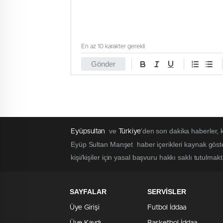
En az 10 karakter gerekli
Gönder
ve
'den son dakika haberler,
Eyüpsultan
Türkiye
Eyüp Sultan Manşet haber içerikleri kaynak göst
kişi/kişiler için yasal başvuru hakkı saklı tutulmak
SAYFALAR
SERVİSLER
Üye Girişi
Futbol İddaa