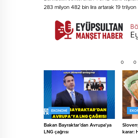
283 milyon 482 bin lira artarak 19 trilyo
0
0
EKONOMI
EKO
Bakan Bayraktar’dan Avrupa’ya
Sloveny
LNG çağrısı
karar: 