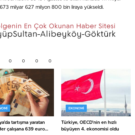
n 673 milyar 627 milyon 800 bin liraya yükseldi.
0
0
0
0
NOMI
EKONOMI
a’da tartışma yaratan
Türkiye, OECD’nin en hızlı
Her çalışana 639 euro
büyüyen 4. ekonomisi oldu