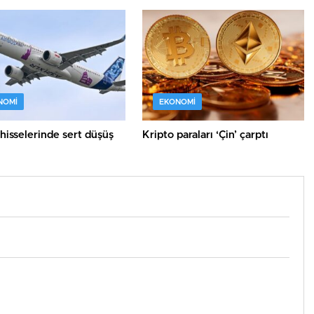
e verilecek
NOMI
EKONOMI
hisselerinde sert düşüş
Kripto paraları ‘Çin’ çarptı