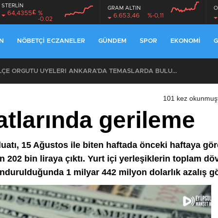
STERLİN
GRAM ALTIN
O
£
64,4355
%
6.653,46
%-0,11
-0.02
N
NÖBETÇI ECZANELER
GÜNDEM
SPOR
EKONOMI
G
CHP EYÜPSULTAN İLÇE ÖRGÜTÜ ÜYELERİ ANKARA’DA TEMASLARDA BULUNDU
101 kez okunmuş
tlarında gerileme
tı, 15 Ağustos ile biten haftada önceki haftaya göre
n 202 bin liraya çıktı. Yurt içi yerleşiklerin toplam d
undurulduğunda 1 milyar 442 milyon dolarlık azalış g