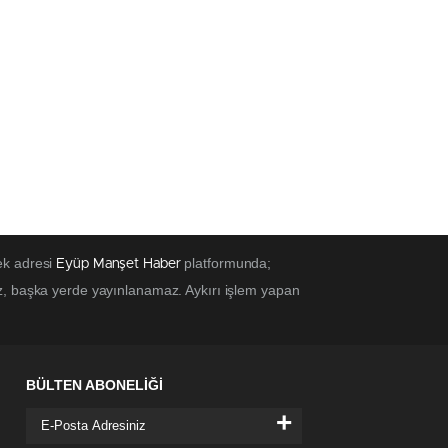
ek adresi
platformunda;
Eyüp Manşet Haber
z, başka yerde yayınlanamaz. Aykırı işlem yapan
BÜLTEN ABONELİĞİ
+