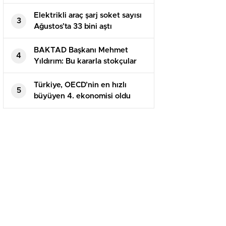
verildi!
Elektrikli araç şarj soket sayısı
3
Ağustos’ta 33 bini aştı
BAKTAD Başkanı Mehmet
4
Yıldırım: Bu kararla stokçular
hariç herkes kazançlı çıkacak
Türkiye, OECD’nin en hızlı
5
büyüyen 4. ekonomisi oldu