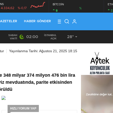
NS
BİTCOİN
ET
4.334,62
%-0,17
%
฿
Ξ
AZETELER
HABER GÖNDER
SABAH
İSTANBUL
02:00
28°
19:40
/
MHP EYÜPSULTAN TEŞKİLATI’NIN ACI GÜNÜ
VAKTI
AÇIK
tur
Yayınlanma Tarihi: Ağustos 21, 2025 18:15
 348 milyar 374 milyon 476 bin lira
öviz mevduatında, parite etkisinden
örüldü
HIZLI YORUM YAP