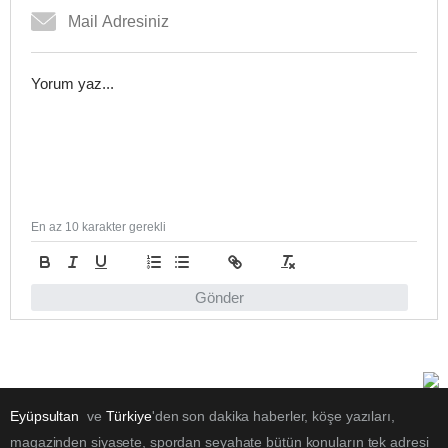
En az 10 karakter gerekli
Gönder
Eyüpsultan
ve
Türkiye
'den son dakika haberler, köşe yazıları,
magazinden siyasete, spordan seyahate bütün konuların tek adresi