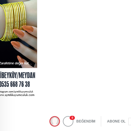
0
BEĞENDİM
ABONE OL