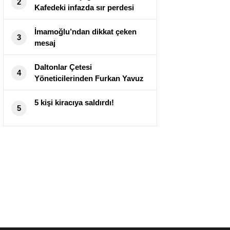
2
Kafedeki infazda sır perdesi
aralandı!
İmamoğlu’ndan dikkat çeken
3
mesaj
Daltonlar Çetesi
4
Yöneticilerinden Furkan Yavuz
Belçika’da Silahlı Saldırıda Öldü
5 kişi kiracıya saldırdı!
5