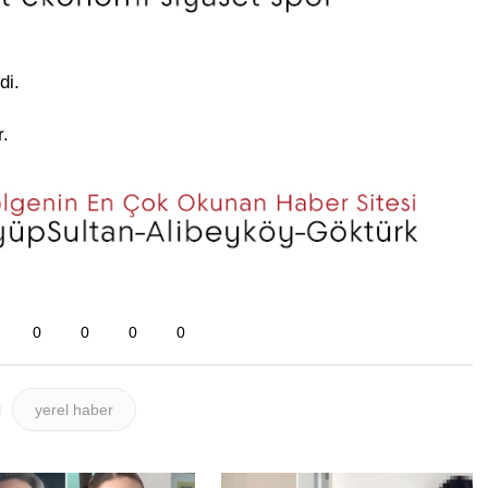
di.
r.
0
0
0
0
yerel haber