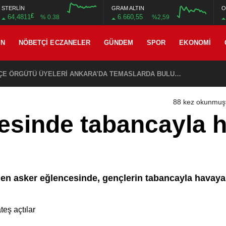
STERLİN
GRAM ALTIN
O
£
64,4811
6.660,55
% 0.38
%2,59
AN
NÖBETÇI ECZANELER
GÜNDEM
SPOR
EKONOMI
CHP EYÜPSULTAN İLÇE ÖRGÜTÜ ÜYELERİ ANKARA’DA TEMASLARDA BULUNDU
88 kez okunmuş
esinde tabancayla 
en asker eğlencesinde, gençlerin tabancayla havaya a