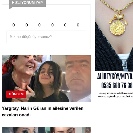
HIZLI YORUM YAP
0
0
0
0
0
0
GÜNDEM
Yargıtay, Narin Güran’ın ailesine verilen
cezaları onadı