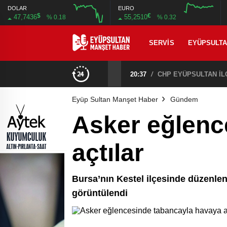
DOLAR
EURO
$
€
47,7436
55,2510
% 0.18
% 0.32
SERVIS
EYÜPSULT
20:37
/
Eyüp Sultan Manşet Haber
Gündem
Asker eğlenc
açtılar
Bursa’nın Kestel ilçesinde düzenlen
görüntülendi