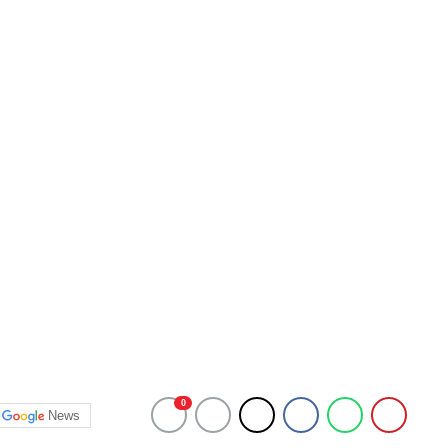
0
News