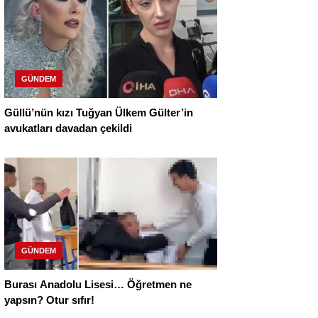
GÜNDEM
Güllü’nün kızı Tuğyan Ülkem Gülter’in
avukatları davadan çekildi
GÜNDEM
Burası Anadolu Lisesi… Öğretmen ne
yapsın? Otur sıfır!