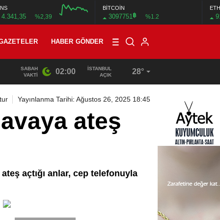
NS
BİTCOİN
ET
฿
4.341,35
3097751
9
%2,39
%1.2
GAZETELER
HABER GÖNDER
SABAH
İSTANBUL
02:00
28°
19:40
/
MHP EYÜPSULTAN TEŞKİLATI’NIN ACI GÜNÜ
VAKTI
AÇIK
tur
Yayınlanma Tarihi: Ağustos 26, 2025 18:45
havaya ateş
teş açtığı anlar, cep telefonuyla