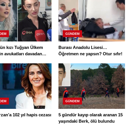
DEM
GÜNDEM
nün kızı Tuğyan Ülkem
Burası Anadolu Lisesi…
in avukatları davadan
Öğretmen ne yapsın? Otur sıfır!
DEM
GÜNDEM
rzan’a 102 yıl hapis cezası
5 gündür kayıp olarak aranan 15
yaşındaki Berk, ölü bulundu