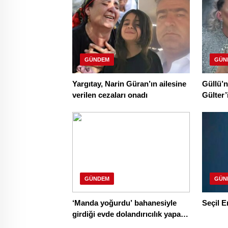
GÜNDEM
GÜN
Yargıtay, Narin Güran’ın ailesine
Güllü’
verilen cezaları onadı
Gülter’
çekildi
GÜNDEM
GÜN
‘Manda yoğurdu’ bahanesiyle
Seçil E
girdiği evde dolandırıcılık yapan
şüpheli tutuklandı