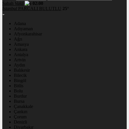
Sabah
Vakti
02:00
İstanbul
PARÇALI BULUTLU
25°
Adana
Adıyaman
Afyonkarahisar
Ağrı
Amasya
Ankara
Antalya
Artvin
Aydın
Balıkesir
Bilecik
Bingöl
Bitlis
Bolu
Burdur
Bursa
Çanakkale
Çankırı
Çorum
Denizli
Diyarbakır