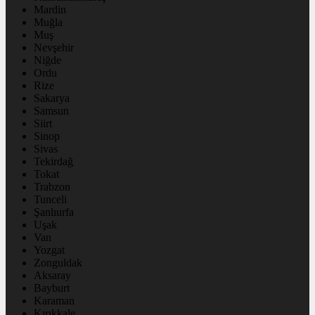
Mardin
Muğla
Muş
Nevşehir
Niğde
Ordu
Rize
Sakarya
Samsun
Siirt
Sinop
Sivas
Tekirdağ
Tokat
Trabzon
Tunceli
Şanlıurfa
Uşak
Van
Yozgat
Zonguldak
Aksaray
Bayburt
Karaman
Kırıkkale