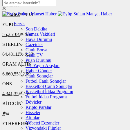
DOLAR
47,7436
$
% 0.18
Servis
EURO
Son Dakika
Namaz Vakitleri
55,2510
€
% 0.32
Hava Durumu
STERLİN
Gazeteler
Canlı Borsa
64,4811
£
% 0.38
Canlı TV
Puan Durumu
GRAM ALTIN
TV Yayın Akışları
Haber Gönder
6.660,55
%2,59
Canlı Sonuçlar
Futbol Canlı Sonuçlar
ONS
Basketbol Canlı Sonuçlar
Basketbol İddaa Programı
4.341,35
%2,39
Futbol İddaa Programı
Dövizler
BİTCOİN
Kripto Paralar
Hisseler
฿
%
Altınlar
Nöbetçi Eczaneler
ETHEREUM
Vizyondaki Filmler