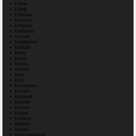
Edirne
Elazığ
Erzincan
Erzurum
Eskişehir
Gaziantep
Giresun
Gümüşhane
Hakkâri
Hatay
Isparta
Mersin
istanbul
izmir
Kars
Kastamonu
Kayseri
Kırklareli
Kırşehir
Kocaeli
Konya
Kütahya
Malatya
Manisa
Kahramanmaraş