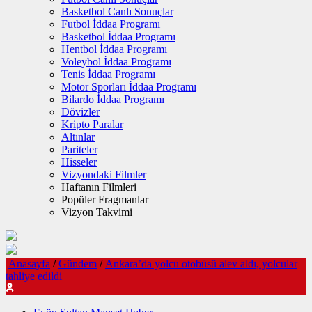
Basketbol Canlı Sonuçlar
Futbol İddaa Programı
Basketbol İddaa Programı
Hentbol İddaa Programı
Voleybol İddaa Programı
Tenis İddaa Programı
Motor Sporları İddaa Programı
Bilardo İddaa Programı
Dövizler
Kripto Paralar
Altınlar
Pariteler
Hisseler
Vizyondaki Filmler
Haftanın Filmleri
Popüler Fragmanlar
Vizyon Takvimi
Anasayfa
/
Gündem
/
Ankara’da yolcu otobüsü alev aldı, yolcular
tahliye edildi