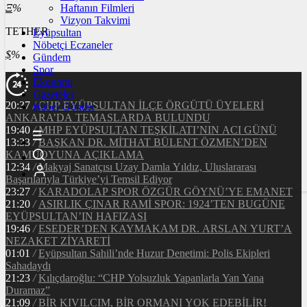
Ξ
%
Haftanın Filmleri
Vizyon Takvimi
TETHER
Eyüpsultan
Nöbetçi Eczaneler
$
%
Gündem
Spor
Ekonomi
Gazeteler
20:37
/
CHP EYÜPSULTAN İLÇE ÖRGÜTÜ ÜYELERİ
Haber Gönder
ANKARA’DA TEMASLARDA BULUNDU
19:40
/
MHP EYÜPSULTAN TEŞKİLATI’NIN ACI GÜNÜ
13:33
/
BAŞKAN DR. MİTHAT BÜLENT ÖZMEN’DEN
KAMUOYUNA AÇIKLAMA
12:34
/
Makyaj Sanatçısı Uzay Damla Yıldız, Uluslararası
Başarılarıyla Türkiye’yi Temsil Ediyor
23:27
/
KARADOLAP SPOR ÖZGÜR GÖYNÜ’YE EMANET
21:20
/
ASIRLIK ÇINAR RAMİ SPOR: 1924’TEN BUGÜNE
EYÜPSULTAN’IN HAFIZASI
19:46
/
ESEDER’DEN KAYMAKAM DR. ARSLAN YURT’A
NEZAKET ZİYARETİ
01:01
/
Eyüpsultan Sahili’nde Huzur Denetimi: Polis Ekipleri
Sahadaydı
21:23
/
Kılıçdaroğlu: “CHP Yolsuzluk Yapanlarla Yan Yana
Duramaz”
21:09
/
BİR KIVILCIM, BİR ORMANI YOK EDEBİLİR!