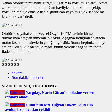
Yanan otobüsün muavini Turgay Olgar, “36 yolcumuz vardı. Aracı
zar zor burada durdurabildik. Can havliyle imdat kolunu çekip,
yolcuları tahliye ettik. Allah’a şükür can kaybımız yok sadece mal
kaybımız var” dedi.
Otobüste seyahat eden Veysel Özgür ise “Muavinin bir ses
duymasıyla araçtan inmemiz bir oldu. Aşağıya indiğimizde aracın
motor kısmından alevlerin çıktığını gördük. Sonra hepimizi tahliye
ettiler. Çok şükür bir şey olmadı, bütün yolcular sağ salim indi”
ifadelerini kullandı.
0
0
0
0
0
0
ankara
Son dakika haberler
SİZİN İÇİN SEÇTİKLERİMİZ
Gündem
Yargıtay, Narin Güran’ın ailesine verilen
cezaları onadı
Gündem
Güllü’nün kızı Tuğyan Ülkem Gülter’in
avukatları davadan çekildi