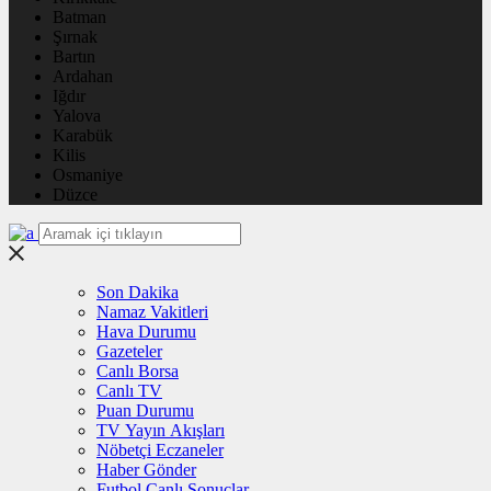
Batman
Şırnak
Bartın
Ardahan
Iğdır
Yalova
Karabük
Kilis
Osmaniye
Düzce
Son Dakika
Namaz Vakitleri
Hava Durumu
Gazeteler
Canlı Borsa
Canlı TV
Puan Durumu
TV Yayın Akışları
Nöbetçi Eczaneler
Haber Gönder
Futbol Canlı Sonuçlar