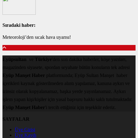
Sıradaki haber:
Meteoroloji’den sıcak hava uyarısı!
Eyüpsultan
ve
Türkiye
'den son dakika haberler, köşe yazıları,
magazinden siyasete, spordan seyahate bütün konuların tek adresi
Eyüp Manşet Haber
platformunda; Eyüp Sultan Manşet haber
içerikleri kaynak gösterilmeden alıntı yapılamaz, kanuna aykırı ve
izinsiz olarak kopyalanamaz, başka yerde yayınlanamaz. Aykırı
işlem yapan kişi/kişiler için yasal başvuru hakkı saklı tutulmaktadır.
Eyüp Manşet Haber
'i tercih ettiğiniz için teşekkür ederiz.
SAYFALAR
Üye Girişi
Üye Kaydı