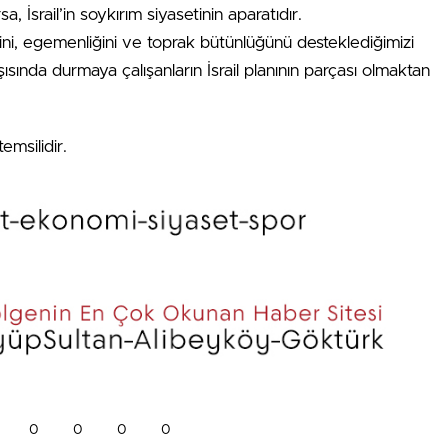
, İsrail’in soykırım siyasetinin aparatıdır.
ğini, egemenliğini ve toprak bütünlüğünü desteklediğimizi
şısında durmaya çalışanların İsrail planının parçası olmaktan
emsilidir.
0
0
0
0