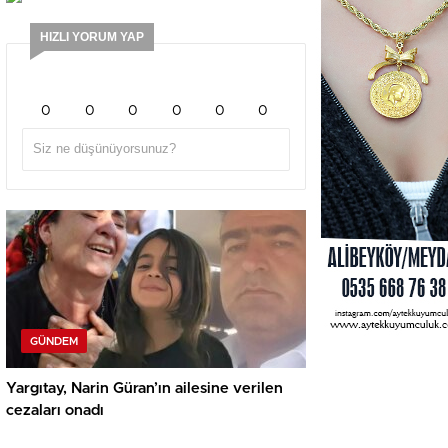
HIZLI YORUM YAP
0
0
0
0
0
0
GÜNDEM
Yargıtay, Narin Güran’ın ailesine verilen
cezaları onadı