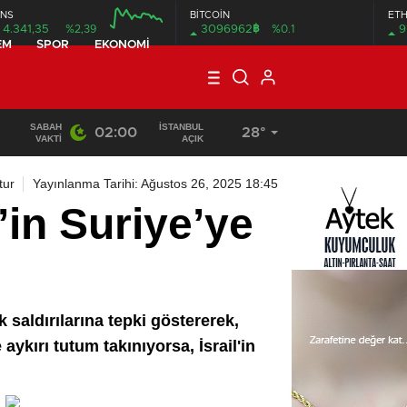
NS
BİTCOİN
ET
฿
4.341,35
%2,39
3096962
%0.1
9
EM
SPOR
EKONOMI
SABAH
İSTANBUL
02:00
28°
19:40
/
MHP EYÜPSULTAN TEŞKİLATI’NIN ACI GÜNÜ
VAKTI
AÇIK
tur
Yayınlanma Tarihi: Ağustos 26, 2025 18:45
’in Suriye’ye
 saldırılarına tepki göstererek,
ykırı tutum takınıyorsa, İsrail'in