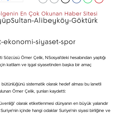
ti Sözcüsü Ömer Çelik, NSosyal’deki hesabından yaptığı
için katliam ve işgal siyasetinden başka bir amaç
ak bütünlüğünü sistematik olarak hedef alması bu lanetli
lunan Ömer Çelik, şunları kaydetti:
’in güvenliği’ olarak etiketlenmesi dünyanın en büyük yalanıdır
uriye’nin içinde hangi odaklar Suriye’nin siyasi birliğine ve