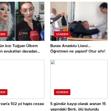
DEM
GÜNDEM
nün kızı Tuğyan Ülkem
Burası Anadolu Lisesi…
in avukatları davadan
Öğretmen ne yapsın? Otur sıfır!
DEM
GÜNDEM
rzan’a 102 yıl hapis cezası
5 gündür kayıp olarak aranan 15
yaşındaki Berk, ölü bulundu