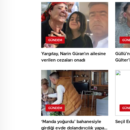
GÜNDEM
GÜN
Yargıtay, Narin Güran’ın ailesine
Güllü’
verilen cezaları onadı
Gülter’
çekildi
GÜNDEM
GÜN
‘Manda yoğurdu’ bahanesiyle
Seçil E
girdiği evde dolandırıcılık yapan