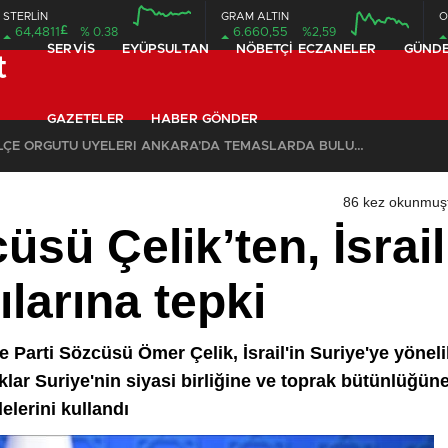
STERLİN
GRAM ALTIN
O
£
64,4811
% 0.38
6.660,55
%2,59
SERVIS
EYÜPSULTAN
NÖBETÇI ECZANELER
GÜND
GAZETELER
HABER GÖNDER
CHP EYÜPSULTAN İLÇE ÖRGÜTÜ ÜYELERİ ANKARA’DA TEMASLARDA BULUNDU
86 kez okunmuş
üsü Çelik’ten, İsrail
ılarına tepki
Parti Sözcüsü Ömer Çelik, İsrail'in Suriye'ye yönelik
ar Suriye'nin siyasi birliğine ve toprak bütünlüğüne a
delerini kullandı