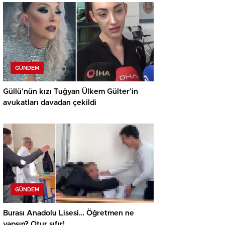
GÜNDEM
Güllü’nün kızı Tuğyan Ülkem Gülter’in
avukatları davadan çekildi
GÜNDEM
Burası Anadolu Lisesi… Öğretmen ne
yapsın? Otur sıfır!