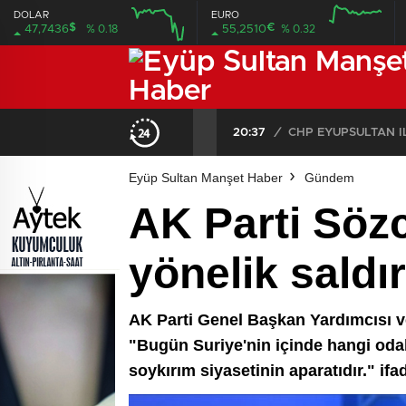
DOLAR
EURO
$
€
47,7436
% 0.18
55,2510
% 0.32
20:37
/
Eyüp Sultan Manşet Haber
Gündem
AK Parti Sözc
yönelik saldır
AK Parti Genel Başkan Yardımcısı ve 
"Bugün Suriye'nin içinde hangi odakl
soykırım siyasetinin aparatıdır." ifa