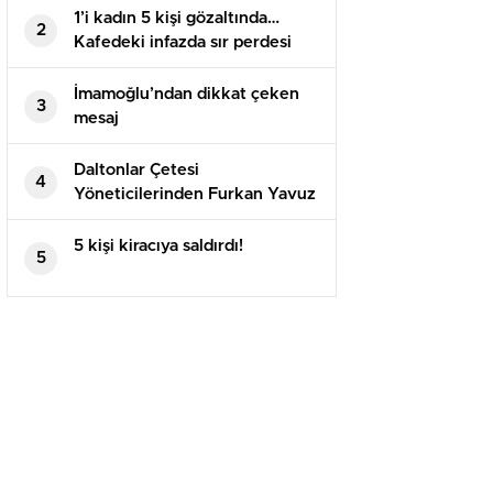
1’i kadın 5 kişi gözaltında…
2
Kafedeki infazda sır perdesi
aralandı!
İmamoğlu’ndan dikkat çeken
3
mesaj
Daltonlar Çetesi
4
Yöneticilerinden Furkan Yavuz
Belçika’da Silahlı Saldırıda Öldü
5 kişi kiracıya saldırdı!
5