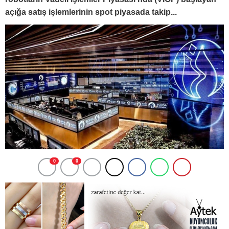
açığa satış işlemlerinin spot piyasada takip...
0
0