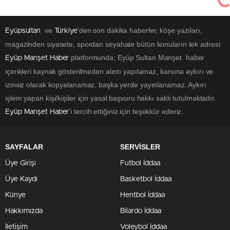
ve
'den son dakika haberler, köşe yazıları,
Eyüpsultan
Türkiye
magazinden siyasete, spordan seyahate bütün konuların tek adresi
platformunda; Eyüp Sultan Manşet haber
Eyüp Manşet Haber
içerikleri kaynak gösterilmeden alıntı yapılamaz, kanuna aykırı ve
izinsiz olarak kopyalanamaz, başka yerde yayınlanamaz. Aykırı
işlem yapan kişi/kişiler için yasal başvuru hakkı saklı tutulmaktadır.
'i tercih ettiğiniz için teşekkür ederiz.
Eyüp Manşet Haber
SAYFALAR
SERVİSLER
Üye Girişi
Futbol İddaa
Üye Kaydı
Basketbol İddaa
Künye
Hentbol İddaa
Hakkımızda
Bilardo İddaa
İletişim
Voleybol İddaa