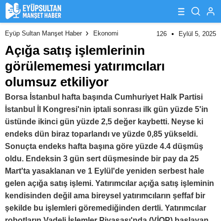
Eyüp Sultan Manşet Haber
Ekonomi
126
Eylül 5, 2025
Açığa satış işlemlerinin
görülememesi yatırımcıları
olumsuz etkiliyor
Borsa İstanbul hafta başında Cumhuriyet Halk Partisi
İstanbul İl Kongresi'nin iptali sonrası ilk gün yüzde 5'in
üstünde ikinci gün yüzde 2,5 değer kaybetti. Neyse ki
endeks dün biraz toparlandı ve yüzde 0,85 yükseldi.
Sonuçta endeks hafta başına göre yüzde 4.4 düşmüş
oldu. Endeksin 3 gün sert düşmesinde bir pay da 25
Mart'ta yasaklanan ve 1 Eylül'de yeniden serbest hale
gelen açığa satış işlemi. Yatırımcılar açığa satış işleminin
kendisinden değil ama bireysel yatırımcıların şeffaf bir
şekilde bu işlemleri göremediğinden dertli. Yatırımcılar
robotların Vadeli İşlemler Piyasası'nda (VİOP) başlayan